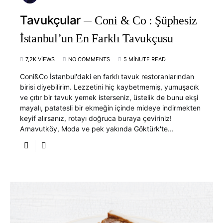
Tavukçular
Coni & Co : Şüphesiz
İstanbul’un En Farklı Tavukçusu
7,2K VIEWS
NO COMMENTS
5 MINUTE READ
Coni&Co İstanbul'daki en farklı tavuk restoranlarından
birisi diyebilirim. Lezzetini hiç kaybetmemiş, yumuşacık
ve çıtır bir tavuk yemek isterseniz, üstelik de bunu ekşi
mayalı, patatesli bir ekmeğin içinde mideye indirmekten
keyif alırsanız, rotayı doğruca buraya çeviriniz!
Arnavutköy, Moda ve pek yakında Göktürk'te...