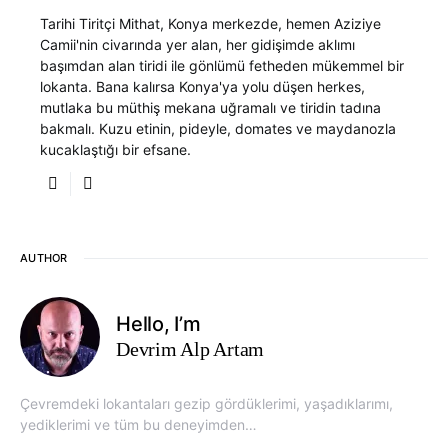
Tarihi Tiritçi Mithat, Konya merkezde, hemen Aziziye
Camii'nin civarında yer alan, her gidişimde aklımı
başımdan alan tiridi ile gönlümü fetheden mükemmel bir
lokanta. Bana kalırsa Konya'ya yolu düşen herkes,
mutlaka bu müthiş mekana uğramalı ve tiridin tadına
bakmalı. Kuzu etinin, pideyle, domates ve maydanozla
kucaklaştığı bir efsane.
AUTHOR
Hello, I’m
Devrim Alp Artam
Çevremdeki lokantaları gezip gördüklerimi, yaşadıklarımı,
yediklerimi ve tüm bu deneyimden…