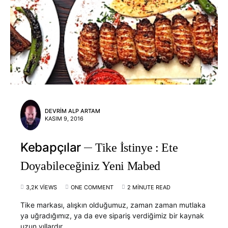
DEVRIM ALP ARTAM
KASIM 9, 2016
Kebapçılar
Tike İstinye : Ete
Doyabileceğiniz Yeni Mabed
3,2K VIEWS
ONE COMMENT
2 MINUTE READ
Tike markası, alışkın olduğumuz, zaman zaman mutlaka
ya uğradığımız, ya da eve sipariş verdiğimiz bir kaynak
uzun yıllardır.…