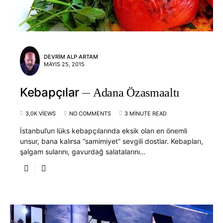
DEVRIM ALP ARTAM
MAYIS 25, 2015
Kebapçılar
Adana Özasmaaltı
3,0K VIEWS
NO COMMENTS
3 MINUTE READ
İstanbul’un lüks kebapçılarında eksik olan en önemli
unsur, bana kalırsa “samimiyet” sevgili dostlar. Kebapları,
şalgam sularını, gavurdağ salatalarını…