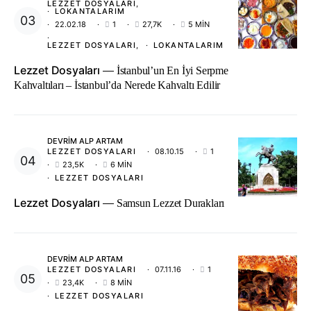
LEZZET DOSYALARI
LOKANTALARIM
22.02.18
1
27,7K
5 MIN
LEZZET DOSYALARI
LOKANTALARIM
Lezzet Dosyaları
İstanbul’un En İyi Serpme
Kahvaltıları – İstanbul’da Nerede Kahvaltı Edilir
DEVRIM ALP ARTAM
LEZZET DOSYALARI
08.10.15
1
23,5K
6 MIN
LEZZET DOSYALARI
Lezzet Dosyaları
Samsun Lezzet Durakları
DEVRIM ALP ARTAM
LEZZET DOSYALARI
07.11.16
1
23,4K
8 MIN
LEZZET DOSYALARI