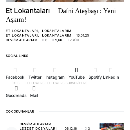
Et Lokantaları
Dafni Ateşbaşı : Yeni
Aşkım!
ET LOKANTALARI
LOKANTALARIM
ET LOKANTALARI
LOKANTALARIM
15.01.25
DEVRIM ALP ARTAM
0
9,6K
7 MIN
SOCIAL LINKS
Facebook
Twitter
Instagram
YouTube
Spotify
LinkedIn
LIKES
FOLLOWERS
FOLLOWERS
SUBSCRIBERS
Goodreads
Mail
ÇOK OKUNANLAR
DEVRIM ALP ARTAM
LEZZET DOSYALARI
06.12.16
3