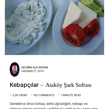
DEVRIM ALP ARTAM
HAZIRAN 11, 2013
Kebapçılar
Ataköy Şark Sofrası
3,0K VIEWS
NO COMMENTS
1 MINUTE READ
Senelerce önce birkaç defa uğradığım, kebap ve
lahmacunlarını severek yediğim bu mekan bu sene yine