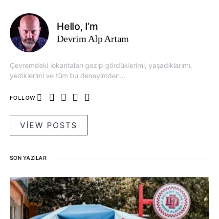
Hello, I’m
Devrim Alp Artam
Çevremdeki lokantaları gezip gördüklerimi, yaşadıklarımı,
yediklerimi ve tüm bu deneyimden…
FOLLOW
VIEW POSTS
SON YAZILAR