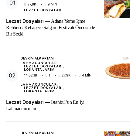
37,8K
9 MIN
LEZZET DOSYALARI
Lezzet Dosyaları
Adana Yeme İçme
Rehberi : Kebap ve Şalgam Festivali Öncesinde
Bir Seçki
DEVRIM ALP ARTAM
LAHMACUNCULAR
LEZZET DOSYALARI
LOKANTALARIM
14.02.18
1
27,9K
4 MIN
LAHMACUNCULAR
LEZZET DOSYALARI
LOKANTALARIM
Lezzet Dosyaları
İstanbul’un En İyi
Lahmacuncuları
DEVRIM ALP ARTAM