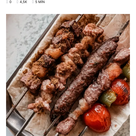
0
4,5K
5 MIN