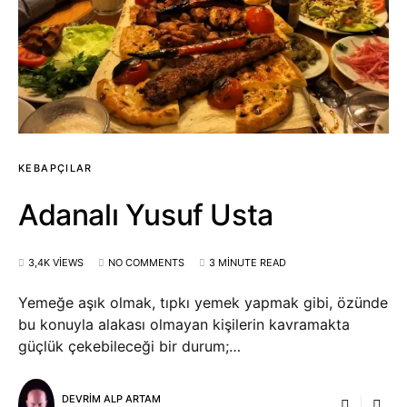
KEBAPÇILAR
Adanalı Yusuf Usta
3,4K VIEWS
NO COMMENTS
3 MINUTE READ
Yemeğe aşık olmak, tıpkı yemek yapmak gibi, özünde
bu konuyla alakası olmayan kişilerin kavramakta
güçlük çekebileceği bir durum;…
DEVRIM ALP ARTAM