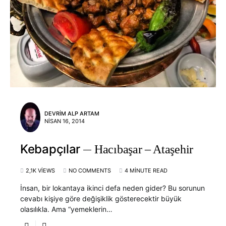
DEVRIM ALP ARTAM
NISAN 16, 2014
Kebapçılar
Hacıbaşar – Ataşehir
2,1K VIEWS
NO COMMENTS
4 MINUTE READ
İnsan, bir lokantaya ikinci defa neden gider? Bu sorunun
cevabı kişiye göre değişiklik gösterecektir büyük
olasılıkla. Ama “yemeklerin…