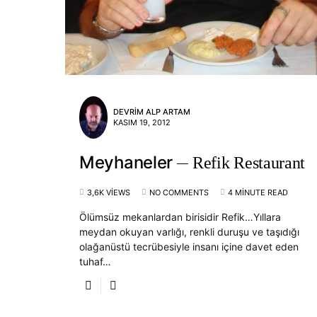
DEVRIM ALP ARTAM
KASIM 19, 2012
Meyhaneler
Refik Restaurant
3,6K VIEWS
NO COMMENTS
4 MINUTE READ
Ölümsüz mekanlardan birisidir Refik…Yıllara
meydan okuyan varlığı, renkli duruşu ve taşıdığı
olağanüstü tecrübesiyle insanı içine davet eden
tuhaf…