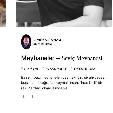
DEVRIM ALP ARTAM
EKIM 15, 2012
Meyhaneler
Seviç Meyhanesi
3,1K VIEWS
NO COMMENTS
3 MINUTE READ
Bazen, bazı meyhaneleri yazmak için, siyah-beyaz,
kocaman fotoğraflar koymalı insan, “ince belli” bir
rakı bardağı olmalı elinde ve…