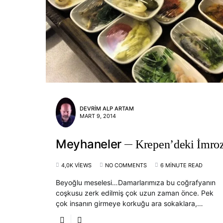
DEVRIM ALP ARTAM
MART 9, 2014
Meyhaneler
Krepen’deki İmro
4,0K VIEWS
NO COMMENTS
6 MINUTE READ
Beyoğlu meselesi…Damarlarımıza bu coğrafyanın
coşkusu zerk edilmiş çok uzun zaman önce. Pek
çok insanın girmeye korkuğu ara sokaklara,…