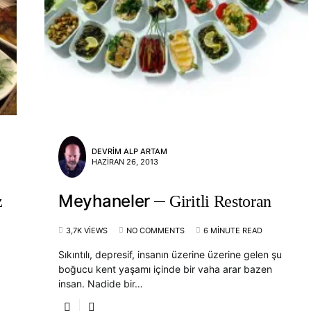
DEVRIM ALP ARTAM
HAZIRAN 26, 2013
Meyhaneler
z
Giritli Restoran
3,7K VIEWS
NO COMMENTS
6 MINUTE READ
Sıkıntılı, depresif, insanın üzerine üzerine gelen şu
boğucu kent yaşamı içinde bir vaha arar bazen
insan. Nadide bir…