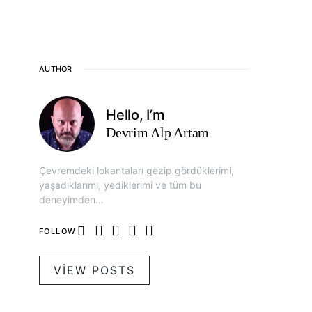
AUTHOR
Hello, I’m
Devrim Alp Artam
Çevremdeki lokantaları gezip gördüklerimi,
yaşadıklarımı, yediklerimi ve tüm bu
deneyimden…
FOLLOW
VIEW POSTS