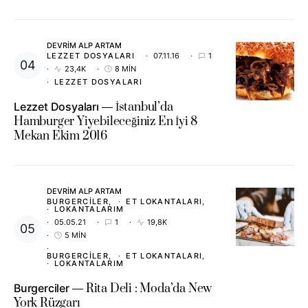
DEVRIM ALP ARTAM
LEZZET DOSYALARI
07.11.16
1
23,4K
8 MIN
LEZZET DOSYALARI
Lezzet Dosyaları
İstanbul’da
Hamburger Yiyebileceğiniz En İyi 8
Mekan Ekim 2016
DEVRIM ALP ARTAM
BURGERCILER
ET LOKANTALARI
LOKANTALARIM
05.05.21
1
19,8K
5 MIN
BURGERCILER
ET LOKANTALARI
LOKANTALARIM
Burgerciler
Rita Deli : Moda’da New
York Rüzgarı