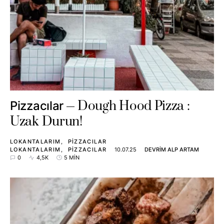
Dough Hood Pizza :
Pizzacılar
Uzak Durun!
LOKANTALARIM
PIZZACILAR
LOKANTALARIM
PIZZACILAR
10.07.25
DEVRIM ALP ARTAM
0
4,5K
5 MIN