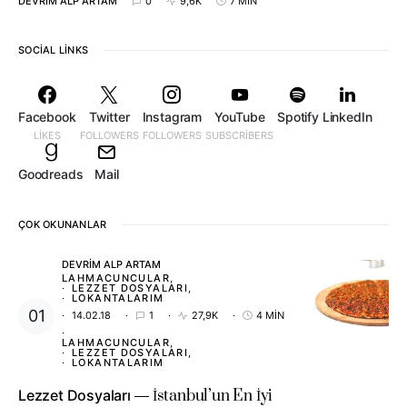
DEVRIM ALP ARTAM
0
9,6K
7 MIN
SOCIAL LINKS
Facebook
Twitter
Instagram
YouTube
Spotify
LinkedIn
LIKES
FOLLOWERS
FOLLOWERS
SUBSCRIBERS
Goodreads
Mail
ÇOK OKUNANLAR
DEVRIM ALP ARTAM
LAHMACUNCULAR
LEZZET DOSYALARI
LOKANTALARIM
14.02.18
1
27,9K
4 MIN
LAHMACUNCULAR
LEZZET DOSYALARI
LOKANTALARIM
Lezzet Dosyaları
İstanbul’un En İyi