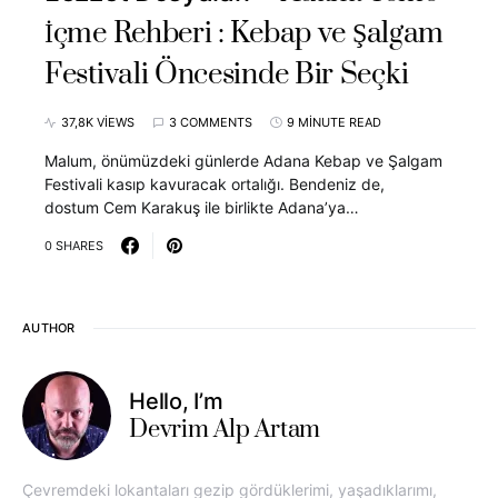
İçme Rehberi : Kebap ve Şalgam
Festivali Öncesinde Bir Seçki
37,8K VIEWS
3 COMMENTS
9 MINUTE READ
Malum, önümüzdeki günlerde Adana Kebap ve Şalgam
Festivali kasıp kavuracak ortalığı. Bendeniz de,
dostum Cem Karakuş ile birlikte Adana’ya…
0 SHARES
AUTHOR
Hello, I’m
Devrim Alp Artam
Çevremdeki lokantaları gezip gördüklerimi, yaşadıklarımı,