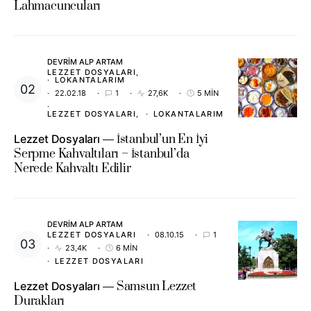
Lahmacuncuları
DEVRIM ALP ARTAM
LEZZET DOSYALARI
LOKANTALARIM
22.02.18
1
27,6K
5 MIN
LEZZET DOSYALARI
LOKANTALARIM
Lezzet Dosyaları
İstanbul’un En İyi
Serpme Kahvaltıları – İstanbul’da
Nerede Kahvaltı Edilir
DEVRIM ALP ARTAM
LEZZET DOSYALARI
08.10.15
1
23,4K
6 MIN
LEZZET DOSYALARI
Lezzet Dosyaları
Samsun Lezzet
Durakları