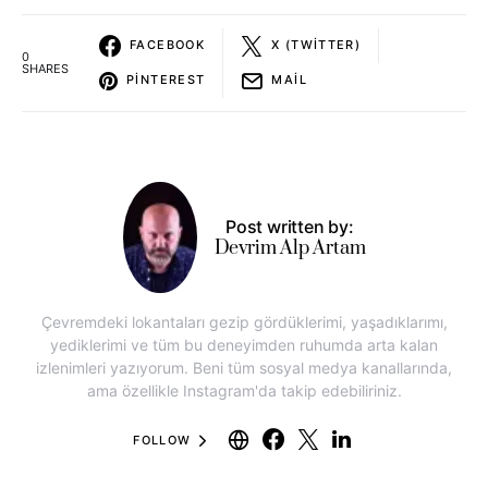
FACEBOOK
X (TWITTER)
0
SHARES
PINTEREST
MAIL
Post written by:
Devrim Alp Artam
Çevremdeki lokantaları gezip gördüklerimi, yaşadıklarımı,
yediklerimi ve tüm bu deneyimden ruhumda arta kalan
izlenimleri yazıyorum. Beni tüm sosyal medya kanallarında,
ama özellikle Instagram'da takip edebiliriniz.
FOLLOW