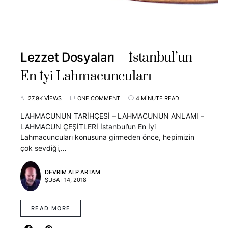
İstanbul’un
Lezzet Dosyaları
En İyi Lahmacuncuları
27,9K VIEWS
ONE COMMENT
4 MINUTE READ
LAHMACUNUN TARİHÇESİ – LAHMACUNUN ANLAMI –
LAHMACUN ÇEŞİTLERİ İstanbul’un En İyi
Lahmacuncuları konusuna girmeden önce, hepimizin
çok sevdiği,…
DEVRIM ALP ARTAM
ŞUBAT 14, 2018
READ MORE