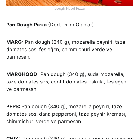
Dough Hood Pizza
Pan Dough Pizza
(Dört Dilim Olanlar)
MARG:
Pan dough (340 g), mozarella peyniri, taze
domates sos, fesleğen, chimmichuri verde ve
parmesan.
MARGHOOD:
Pan dough (340 g), suda mozarella,
taze domates sos, confit domates, rakula, fesleğen
ve parmesan
PEPS:
Pan dough (340 g), mozarella peyniri, taze
domates sos, dana pepperoni, taze peynir kreması,
chimmichuri verde ve parmesan
CHIX:
Pan dough (340 g), mozarella peyniri, romesco