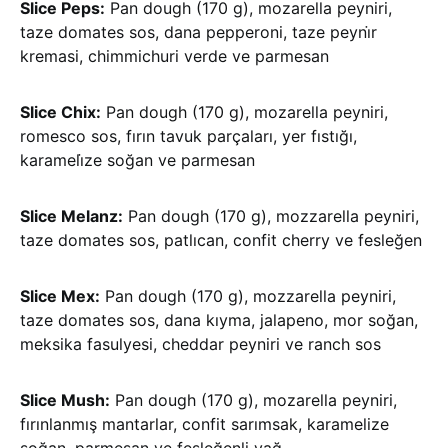
Slice Peps:
Pan dough (170 g), mozarella peyniri,
taze domates sos, dana pepperoni, taze peyni̇r
kremasi, chimmichuri verde ve parmesan
Slice Chix:
Pan dough (170 g), mozarella peyniri,
romesco sos, fırın tavuk parçaları, yer fıstığı,
karameli̇ze soğan ve parmesan
Slice Melanz:
Pan dough (170 g), mozzarella peyniri,
taze domates sos, patlıcan, confit cherry ve fesleğen
Slice Mex:
Pan dough (170 g), mozzarella peyniri,
taze domates sos, dana kıyma, jalapeno, mor soğan,
meksika fasulyesi, cheddar peyniri ve ranch sos
Slice Mush:
Pan dough (170 g), mozarella peyniri,
fırınlanmış mantarlar, confit sarımsak, karamelize
soğan, parmesan ve fesleğenli yağ