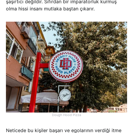
şaşırtıcı değildir. Sıfırdan bir imparatorluk kurmuş
olma hissi insanı mutlaka baştan çıkarır.
Dough Hood Pizza
Neticede bu kişiler başarı ve egolarının verdiği itme