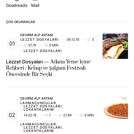
Goodreads
Mail
ÇOK OKUNANLAR
DEVRIM ALP ARTAM
LEZZET DOSYALARI
06.12.16
3
37,7K
9 MIN
LEZZET DOSYALARI
Lezzet Dosyaları
Adana Yeme İçme
Rehberi : Kebap ve Şalgam Festivali
Öncesinde Bir Seçki
DEVRIM ALP ARTAM
LAHMACUNCULAR
LEZZET DOSYALARI
LOKANTALARIM
14.02.18
1
27,9K
4 MIN
LAHMACUNCULAR
LEZZET DOSYALARI
LOKANTALARIM