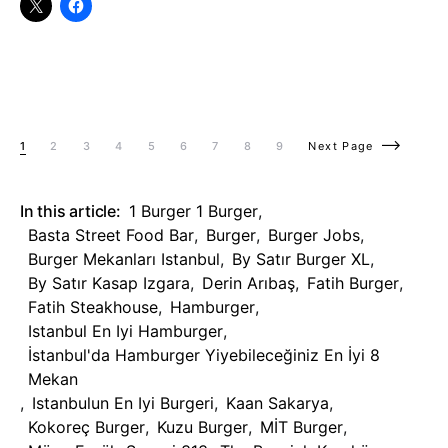
1
2
3
4
5
6
7
8
9
Next Page
In this article:
1 Burger 1 Burger
,
Basta Street Food Bar
,
Burger
,
Burger Jobs
,
Burger Mekanları Istanbul
,
By Satır Burger XL
,
By Satır Kasap Izgara
,
Derin Arıbaş
,
Fatih Burger
,
Fatih Steakhouse
,
Hamburger
,
Istanbul En Iyi Hamburger
,
İstanbul'da Hamburger Yiyebileceğiniz En İyi 8
Mekan
,
Istanbulun En Iyi Burgeri
,
Kaan Sakarya
,
Kokoreç Burger
,
Kuzu Burger
,
MİT Burger
,