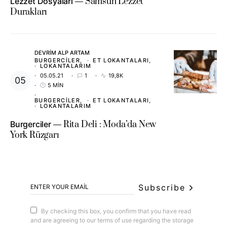
Lezzet Dosyaları
Samsun Lezzet
Durakları
DEVRIM ALP ARTAM
BURGERCILER
ET LOKANTALARI
LOKANTALARIM
05.05.21
1
19,8K
5 MIN
BURGERCILER
ET LOKANTALARI
LOKANTALARIM
Burgerciler
Rita Deli : Moda’da New
York Rüzgarı
Subscribe
By checking this box, you confirm that you have read
and are agreeing to our terms of use regarding the storage