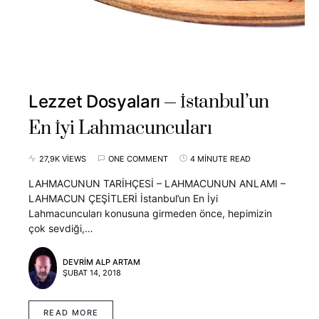
İstanbul’un
Lezzet Dosyaları
En İyi Lahmacuncuları
27,9K VIEWS
ONE COMMENT
4 MINUTE READ
LAHMACUNUN TARİHÇESİ – LAHMACUNUN ANLAMI –
LAHMACUN ÇEŞİTLERİ İstanbul’un En İyi
Lahmacuncuları konusuna girmeden önce, hepimizin
çok sevdiği,…
DEVRIM ALP ARTAM
ŞUBAT 14, 2018
READ MORE