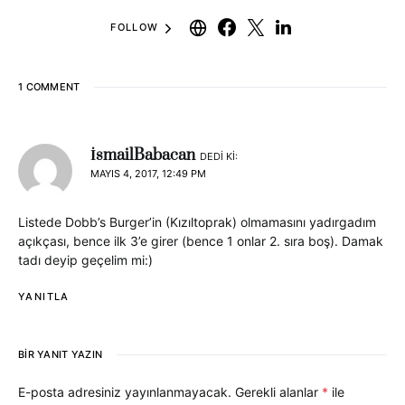
FOLLOW
1 COMMENT
İsmailBabacan
DEDI KI:
MAYIS 4, 2017, 12:49 PM
Listede Dobb’s Burger’in (Kızıltoprak) olmamasını yadırgadım
açıkçası, bence ilk 3’e girer (bence 1 onlar 2. sıra boş). Damak
tadı deyip geçelim mi:)
YANITLA
BIR YANIT YAZIN
E-posta adresiniz yayınlanmayacak.
Gerekli alanlar
*
ile