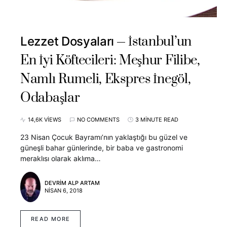
İstanbul’un
Lezzet Dosyaları
En İyi Köftecileri: Meşhur Filibe,
Namlı Rumeli, Ekspres İnegöl,
Odabaşlar
14,6K VIEWS
NO COMMENTS
3 MINUTE READ
23 Nisan Çocuk Bayramı’nın yaklaştığı bu güzel ve
güneşli bahar günlerinde, bir baba ve gastronomi
meraklısı olarak aklıma…
DEVRIM ALP ARTAM
NISAN 6, 2018
READ MORE