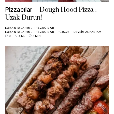
Dough Hood Pizza :
Pizzacılar
Uzak Durun!
LOKANTALARIM
PIZZACILAR
LOKANTALARIM
PIZZACILAR
10.07.25
DEVRIM ALP ARTAM
0
4,5K
5 MIN