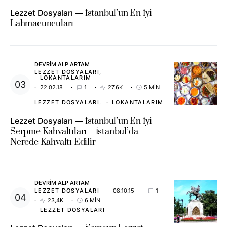
Lezzet Dosyaları
İstanbul’un En İyi
Lahmacuncuları
DEVRIM ALP ARTAM
LEZZET DOSYALARI
LOKANTALARIM
22.02.18
1
27,6K
5 MIN
LEZZET DOSYALARI
LOKANTALARIM
Lezzet Dosyaları
İstanbul’un En İyi
Serpme Kahvaltıları – İstanbul’da
Nerede Kahvaltı Edilir
DEVRIM ALP ARTAM
LEZZET DOSYALARI
08.10.15
1
23,4K
6 MIN
LEZZET DOSYALARI