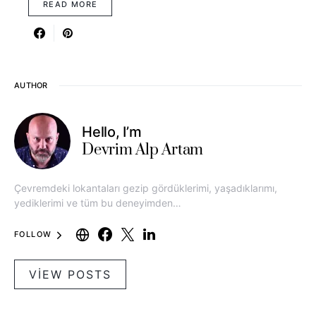
READ MORE
AUTHOR
Hello, I’m
Devrim Alp Artam
Çevremdeki lokantaları gezip gördüklerimi, yaşadıklarımı,
yediklerimi ve tüm bu deneyimden…
FOLLOW
VIEW POSTS