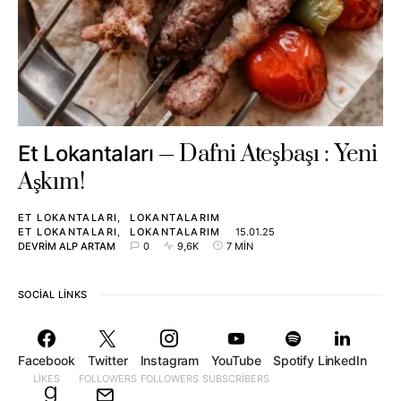
Dafni Ateşbaşı : Yeni
Et Lokantaları
Aşkım!
ET LOKANTALARI
LOKANTALARIM
ET LOKANTALARI
LOKANTALARIM
15.01.25
DEVRIM ALP ARTAM
0
9,6K
7 MIN
SOCIAL LINKS
Facebook
Twitter
Instagram
YouTube
Spotify
LinkedIn
LIKES
FOLLOWERS
FOLLOWERS
SUBSCRIBERS