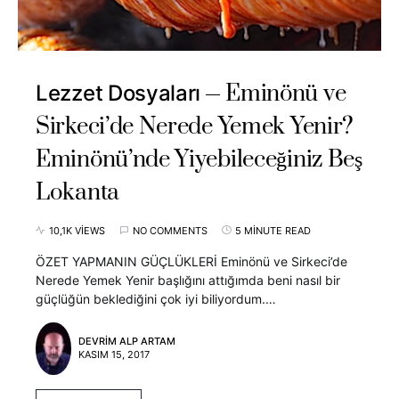
Eminönü ve
Lezzet Dosyaları
Sirkeci’de Nerede Yemek Yenir?
Eminönü’nde Yiyebileceğiniz Beş
Lokanta
10,1K VIEWS
NO COMMENTS
5 MINUTE READ
ÖZET YAPMANIN GÜÇLÜKLERİ Eminönü ve Sirkeci’de
Nerede Yemek Yenir başlığını attığımda beni nasıl bir
güçlüğün beklediğini çok iyi biliyordum.…
DEVRIM ALP ARTAM
KASIM 15, 2017