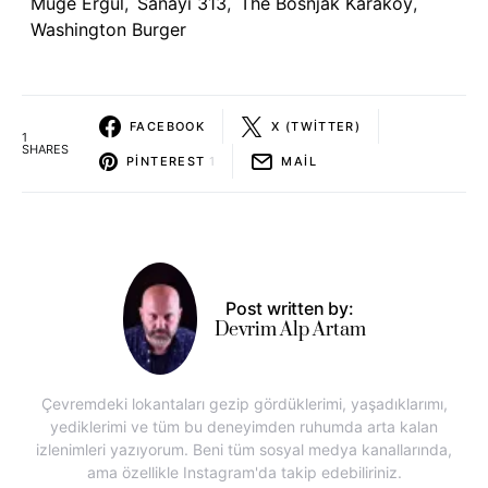
Müge Ergül
,
Sanayi 313
,
The Bosnjak Karaköy
,
Washington Burger
FACEBOOK
X (TWITTER)
1
SHARES
PINTEREST
1
MAIL
Post written by:
Devrim Alp Artam
Çevremdeki lokantaları gezip gördüklerimi, yaşadıklarımı,
yediklerimi ve tüm bu deneyimden ruhumda arta kalan
izlenimleri yazıyorum. Beni tüm sosyal medya kanallarında,
ama özellikle Instagram'da takip edebiliriniz.