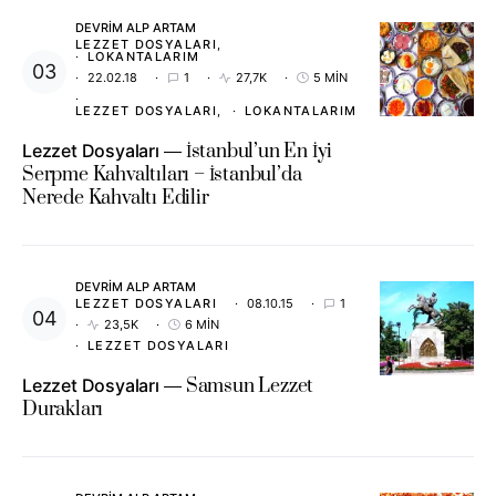
DEVRIM ALP ARTAM
LEZZET DOSYALARI
LOKANTALARIM
22.02.18
1
27,7K
5 MIN
LEZZET DOSYALARI
LOKANTALARIM
Lezzet Dosyaları
İstanbul’un En İyi
Serpme Kahvaltıları – İstanbul’da
Nerede Kahvaltı Edilir
DEVRIM ALP ARTAM
LEZZET DOSYALARI
08.10.15
1
23,5K
6 MIN
LEZZET DOSYALARI
Lezzet Dosyaları
Samsun Lezzet
Durakları