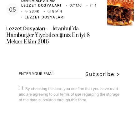
DEVRIM ALP ARTAM
LEZZET DOSYALARI
07.11.16
1
23,4K
8 MIN
LEZZET DOSYALARI
Lezzet Dosyaları
İstanbul’da
Hamburger Yiyebileceğiniz En İyi 8
Mekan Ekim 2016
Subscribe
By checking this box, you confirm that you have read
and are agreeing to our terms of use regarding the storage
of the data submitted through this form.