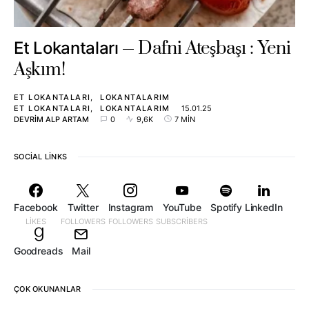
Dafni Ateşbaşı : Yeni
Et Lokantaları
Aşkım!
ET LOKANTALARI
LOKANTALARIM
ET LOKANTALARI
LOKANTALARIM
15.01.25
DEVRIM ALP ARTAM
0
9,6K
7 MIN
SOCIAL LINKS
Facebook
Twitter
Instagram
YouTube
Spotify
LinkedIn
LIKES
FOLLOWERS
FOLLOWERS
SUBSCRIBERS
Goodreads
Mail
ÇOK OKUNANLAR