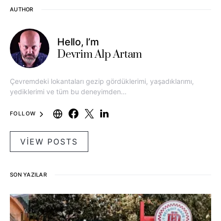
AUTHOR
Hello, I’m
Devrim Alp Artam
Çevremdeki lokantaları gezip gördüklerimi, yaşadıklarımı,
yediklerimi ve tüm bu deneyimden…
FOLLOW
VIEW POSTS
SON YAZILAR