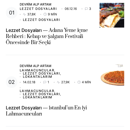
DEVRIM ALP ARTAM
LEZZET DOSYALARI
06.12.16
3
37,8K
9 MIN
LEZZET DOSYALARI
Lezzet Dosyaları
Adana Yeme İçme
Rehberi : Kebap ve Şalgam Festivali
Öncesinde Bir Seçki
DEVRIM ALP ARTAM
LAHMACUNCULAR
LEZZET DOSYALARI
LOKANTALARIM
14.02.18
1
27,9K
4 MIN
LAHMACUNCULAR
LEZZET DOSYALARI
LOKANTALARIM
Lezzet Dosyaları
İstanbul’un En İyi
Lahmacuncuları