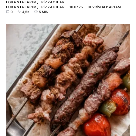
LOKANTALARIM
PIZZACILAR
LOKANTALARIM
PIZZACILAR
10.07.25
DEVRIM ALP ARTAM
0
4,5K
5 MIN