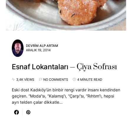
DEVRIM ALP ARTAM
ARALIK 19, 2014
Çiya Sofrası
Esnaf Lokantaları
3,4K VIEWS
NO COMMENTS
4 MINUTE READ
Eski dost Kadıköy’ün binbir rengi vardır insanı kendinden
geçiren. “Moda“sı, “Kalamış“ı, “Çarşı“sı, “Rıhtım“ı, hepsi
ayrı telden çalar dikkatle…