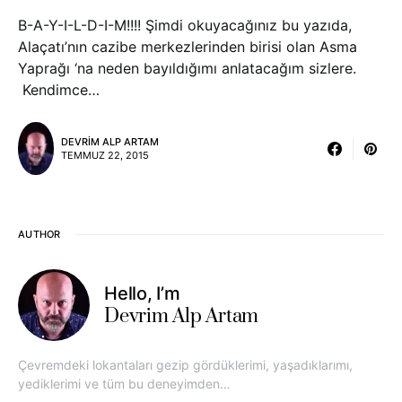
B-A-Y-I-L-D-I-M!!!! Şimdi okuyacağınız bu yazıda,
Alaçatı’nın cazibe merkezlerinden birisi olan Asma
Yaprağı ‘na neden bayıldığımı anlatacağım sizlere.
Kendimce…
DEVRIM ALP ARTAM
TEMMUZ 22, 2015
AUTHOR
Hello, I’m
Devrim Alp Artam
Çevremdeki lokantaları gezip gördüklerimi, yaşadıklarımı,
yediklerimi ve tüm bu deneyimden…