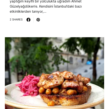
yaptığım keyifli bir yolculukta uğradım Ahmet
Güzelyağdöken‘e. Kendisini İstanbul’daki bazı
etkinliklerden tanıyor,…
2 SHARES