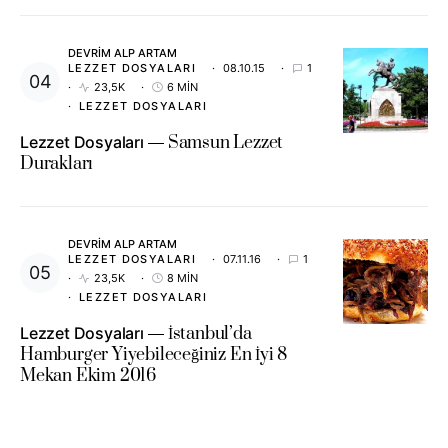
DEVRIM ALP ARTAM
LEZZET DOSYALARI
08.10.15
1
23,5K
6 MIN
LEZZET DOSYALARI
Lezzet Dosyaları
Samsun Lezzet
Durakları
DEVRIM ALP ARTAM
LEZZET DOSYALARI
07.11.16
1
23,5K
8 MIN
LEZZET DOSYALARI
Lezzet Dosyaları
İstanbul’da
Hamburger Yiyebileceğiniz En İyi 8
Mekan Ekim 2016