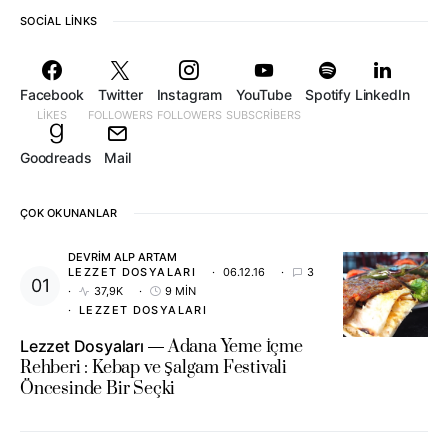
SOCIAL LINKS
Facebook
Twitter
Instagram
YouTube
Spotify
LinkedIn
LIKES
FOLLOWERS
FOLLOWERS
SUBSCRIBERS
Goodreads
Mail
ÇOK OKUNANLAR
DEVRIM ALP ARTAM
LEZZET DOSYALARI
06.12.16
3
37,9K
9 MIN
LEZZET DOSYALARI
Lezzet Dosyaları
Adana Yeme İçme
Rehberi : Kebap ve Şalgam Festivali
Öncesinde Bir Seçki