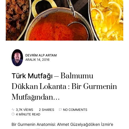
DEVRIM ALP ARTAM
ARALIK 14, 2016
Balmumu
Türk Mutfağı
Dükkan Lokanta : Bir Gurmenin
Mutfağından…
3,7K VIEWS
2 SHARES
NO COMMENTS
4 MINUTE READ
Bir Gurmenin Anatomisi: Ahmet Güzelyağdöken İzmir’e