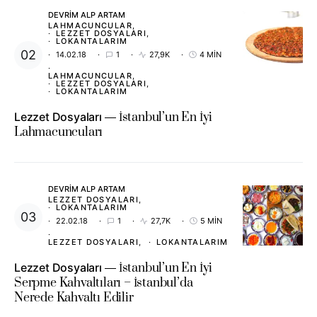
DEVRIM ALP ARTAM
LAHMACUNCULAR
LEZZET DOSYALARI
LOKANTALARIM
14.02.18
1
27,9K
4 MIN
LAHMACUNCULAR
LEZZET DOSYALARI
LOKANTALARIM
Lezzet Dosyaları
İstanbul’un En İyi
Lahmacuncuları
DEVRIM ALP ARTAM
LEZZET DOSYALARI
LOKANTALARIM
22.02.18
1
27,7K
5 MIN
LEZZET DOSYALARI
LOKANTALARIM
Lezzet Dosyaları
İstanbul’un En İyi
Serpme Kahvaltıları – İstanbul’da
Nerede Kahvaltı Edilir