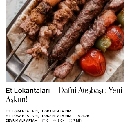
Dafni Ateşbaşı : Yeni
Et Lokantaları
Aşkım!
ET LOKANTALARI
LOKANTALARIM
ET LOKANTALARI
LOKANTALARIM
15.01.25
DEVRIM ALP ARTAM
0
9,6K
7 MIN