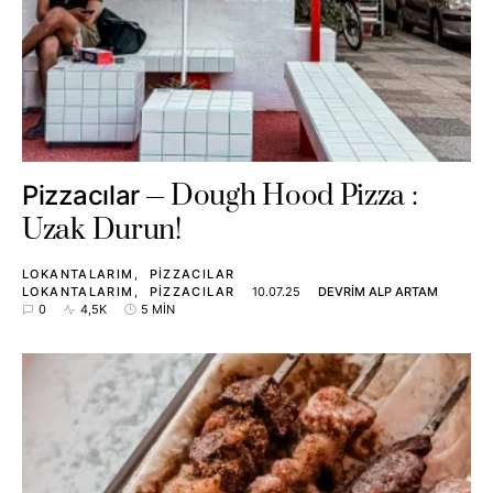
Dough Hood Pizza :
Pizzacılar
Uzak Durun!
LOKANTALARIM
PIZZACILAR
LOKANTALARIM
PIZZACILAR
10.07.25
DEVRIM ALP ARTAM
0
4,5K
5 MIN