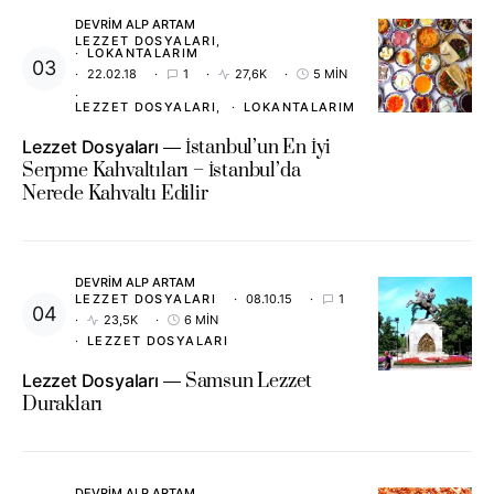
DEVRIM ALP ARTAM
LEZZET DOSYALARI
LOKANTALARIM
22.02.18
1
27,6K
5 MIN
LEZZET DOSYALARI
LOKANTALARIM
Lezzet Dosyaları
İstanbul’un En İyi
Serpme Kahvaltıları – İstanbul’da
Nerede Kahvaltı Edilir
DEVRIM ALP ARTAM
LEZZET DOSYALARI
08.10.15
1
23,5K
6 MIN
LEZZET DOSYALARI
Lezzet Dosyaları
Samsun Lezzet
Durakları
DEVRIM ALP ARTAM