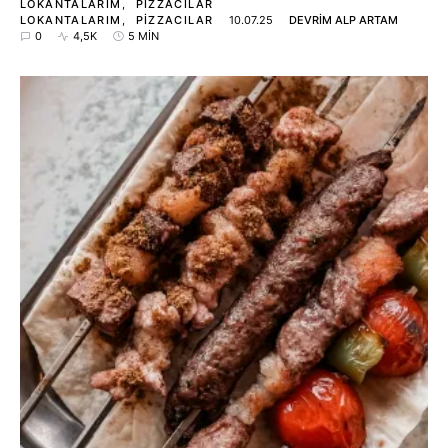
LOKANTALARIM
PIZZACILAR
LOKANTALARIM
PIZZACILAR
10.07.25
DEVRIM ALP ARTAM
0
4,5K
5 MIN