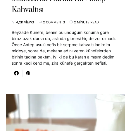
Kahvaltısı
4,2K VIEWS
2 COMMENTS
2 MINUTE READ
Beyzade Künefe, benim bulunduğum konuma göre
biraz uzak dursa da, aslında gitmesi hiç de zor olmadı.
Önce Antep usulü nefis bir serpme kahvaltı indirdim
mideye, sonra da, mekana adını veren künefelerden
birinin tadına baktım. İyi ki de bu kararı almışım dedim
sonra kedi kendime, zira künefe gerçekten nefisti.