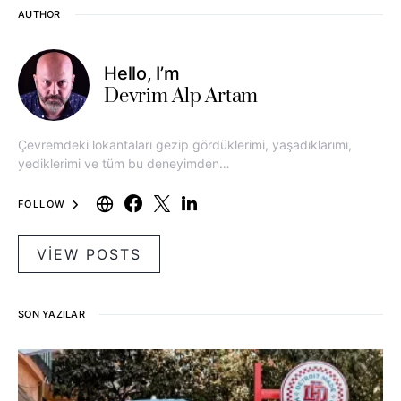
AUTHOR
Hello, I’m
Devrim Alp Artam
Çevremdeki lokantaları gezip gördüklerimi, yaşadıklarımı,
yediklerimi ve tüm bu deneyimden…
FOLLOW
VIEW POSTS
SON YAZILAR