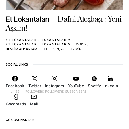
Dafni Ateşbaşı : Yeni
Et Lokantaları
Aşkım!
ET LOKANTALARI
LOKANTALARIM
ET LOKANTALARI
LOKANTALARIM
15.01.25
DEVRIM ALP ARTAM
0
9,6K
7 MIN
SOCIAL LINKS
Facebook
Twitter
Instagram
YouTube
Spotify
LinkedIn
LIKES
FOLLOWERS
FOLLOWERS
SUBSCRIBERS
Goodreads
Mail
ÇOK OKUNANLAR