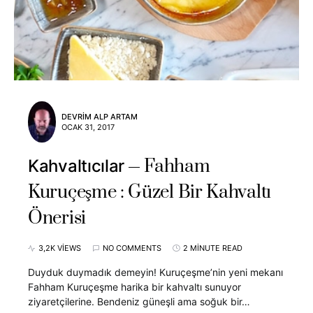
DEVRIM ALP ARTAM
OCAK 31, 2017
Fahham
Kahvaltıcılar
Kuruçeşme : Güzel Bir Kahvaltı
Önerisi
3,2K VIEWS
NO COMMENTS
2 MINUTE READ
Duyduk duymadık demeyin! Kuruçeşme’nin yeni mekanı
Fahham Kuruçeşme harika bir kahvaltı sunuyor
ziyaretçilerine. Bendeniz güneşli ama soğuk bir…