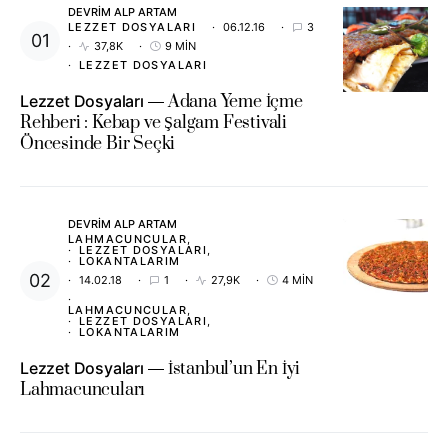
DEVRIM ALP ARTAM
LEZZET DOSYALARI
06.12.16
3
37,8K
9 MIN
LEZZET DOSYALARI
Lezzet Dosyaları
Adana Yeme İçme
Rehberi : Kebap ve Şalgam Festivali
Öncesinde Bir Seçki
DEVRIM ALP ARTAM
LAHMACUNCULAR
LEZZET DOSYALARI
LOKANTALARIM
14.02.18
1
27,9K
4 MIN
LAHMACUNCULAR
LEZZET DOSYALARI
LOKANTALARIM
Lezzet Dosyaları
İstanbul’un En İyi
Lahmacuncuları