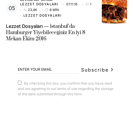
LEZZET DOSYALARI
07.11.16
1
23,4K
8 MIN
LEZZET DOSYALARI
Lezzet Dosyaları
İstanbul’da
Hamburger Yiyebileceğiniz En İyi 8
Mekan Ekim 2016
Subscribe
By checking this box, you confirm that you have read
and are agreeing to our terms of use regarding the storage
of the data submitted through this form.