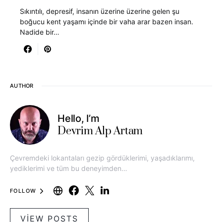
Sıkıntılı, depresif, insanın üzerine üzerine gelen şu
boğucu kent yaşamı içinde bir vaha arar bazen insan.
Nadide bir…
AUTHOR
Hello, I’m
Devrim Alp Artam
Çevremdeki lokantaları gezip gördüklerimi, yaşadıklarımı,
yediklerimi ve tüm bu deneyimden…
FOLLOW
VIEW POSTS