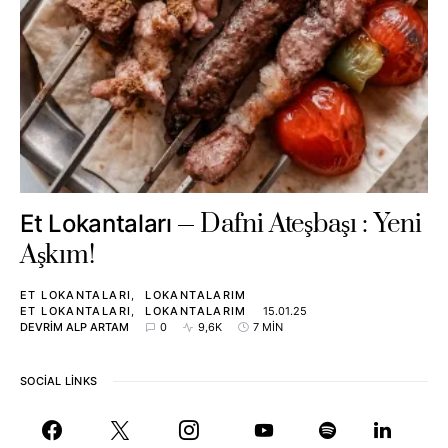
Dafni Ateşbaşı : Yeni
Et Lokantaları
Aşkım!
ET LOKANTALARI
LOKANTALARIM
ET LOKANTALARI
LOKANTALARIM
15.01.25
DEVRIM ALP ARTAM
0
9,6K
7 MIN
SOCIAL LINKS