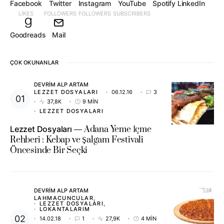
Facebook
Twitter
Instagram
YouTube
Spotify
LinkedIn
LIKES
FOLLOWERS
FOLLOWERS
SUBSCRIBERS
Goodreads
Mail
ÇOK OKUNANLAR
DEVRIM ALP ARTAM
LEZZET DOSYALARI
06.12.16
3
37,8K
9 MIN
LEZZET DOSYALARI
Lezzet Dosyaları
Adana Yeme İçme
Rehberi : Kebap ve Şalgam Festivali
Öncesinde Bir Seçki
DEVRIM ALP ARTAM
LAHMACUNCULAR
LEZZET DOSYALARI
LOKANTALARIM
14.02.18
1
27,9K
4 MIN