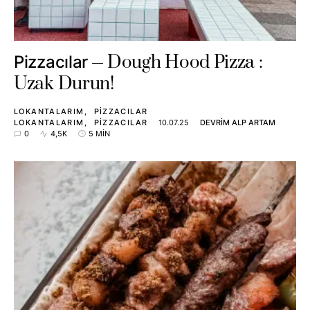
Dough Hood Pizza :
Pizzacılar
Uzak Durun!
LOKANTALARIM
PIZZACILAR
LOKANTALARIM
PIZZACILAR
10.07.25
DEVRIM ALP ARTAM
0
4,5K
5 MIN