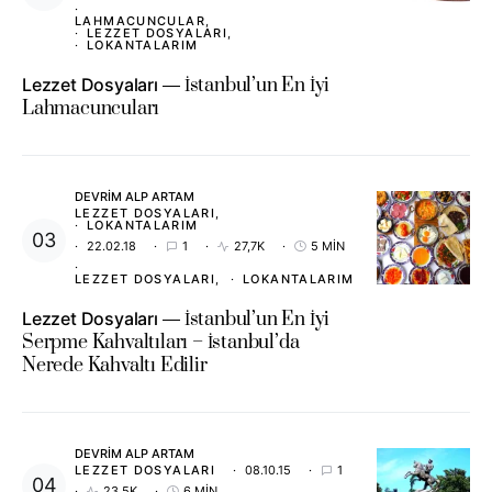
LAHMACUNCULAR
LEZZET DOSYALARI
LOKANTALARIM
Lezzet Dosyaları
İstanbul’un En İyi
Lahmacuncuları
DEVRIM ALP ARTAM
LEZZET DOSYALARI
LOKANTALARIM
22.02.18
1
27,7K
5 MIN
LEZZET DOSYALARI
LOKANTALARIM
Lezzet Dosyaları
İstanbul’un En İyi
Serpme Kahvaltıları – İstanbul’da
Nerede Kahvaltı Edilir
DEVRIM ALP ARTAM
LEZZET DOSYALARI
08.10.15
1
23,5K
6 MIN