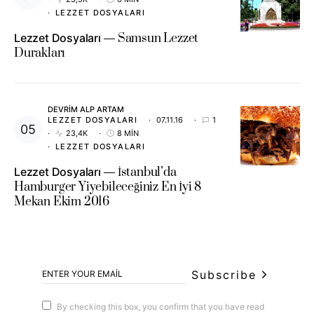
LEZZET DOSYALARI
Lezzet Dosyaları
Samsun Lezzet
Durakları
DEVRIM ALP ARTAM
LEZZET DOSYALARI
07.11.16
1
23,4K
8 MIN
LEZZET DOSYALARI
Lezzet Dosyaları
İstanbul’da
Hamburger Yiyebileceğiniz En İyi 8
Mekan Ekim 2016
Subscribe
By checking this box, you confirm that you have read