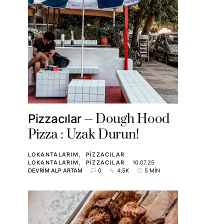
Dough Hood
Pizzacılar
Pizza : Uzak Durun!
LOKANTALARIM
PIZZACILAR
LOKANTALARIM
PIZZACILAR
10.07.25
DEVRIM ALP ARTAM
0
4,5K
5 MIN