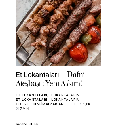
Dafni
Et Lokantaları
Ateşbaşı : Yeni Aşkım!
ET LOKANTALARI
LOKANTALARIM
ET LOKANTALARI
LOKANTALARIM
15.01.25
DEVRIM ALP ARTAM
0
9,6K
7 MIN
SOCIAL LINKS