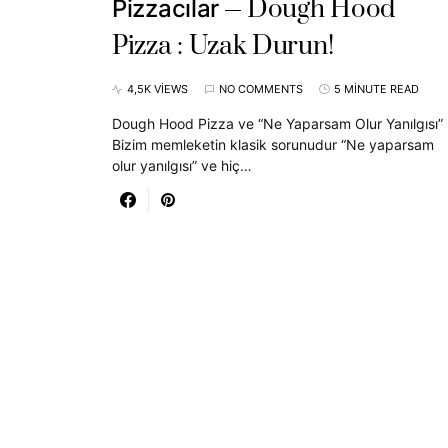
Dough Hood
Pizzacılar
Pizza : Uzak Durun!
4,5K VIEWS
NO COMMENTS
5 MINUTE READ
Dough Hood Pizza ve “Ne Yaparsam Olur Yanılgısı”
Bizim memleketin klasik sorunudur “Ne yaparsam
olur yanılgısı” ve hiç…