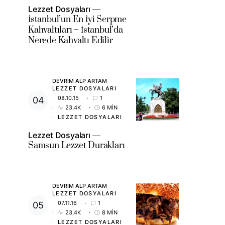
Lezzet Dosyaları
İstanbul’un En İyi Serpme
Kahvaltıları – İstanbul’da
Nerede Kahvaltı Edilir
DEVRIM ALP ARTAM
LEZZET DOSYALARI
08.10.15
1
23,4K
6 MIN
LEZZET DOSYALARI
Lezzet Dosyaları
Samsun Lezzet Durakları
DEVRIM ALP ARTAM
LEZZET DOSYALARI
07.11.16
1
23,4K
8 MIN
LEZZET DOSYALARI