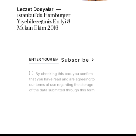
Lezzet Dosyaları
İstanbul’da Hamburger
Yiyebileceğiniz En İyi 8
Mekan Ekim 2016
Subscribe
By checking this box, you confirm
that you have read and are agreeing to
our terms of use regarding the storage
of the data submitted through this form.