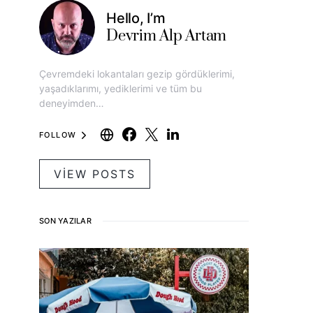
Hello, I’m
Devrim Alp Artam
Çevremdeki lokantaları gezip gördüklerimi,
yaşadıklarımı, yediklerimi ve tüm bu
deneyimden…
FOLLOW
VIEW POSTS
SON YAZILAR