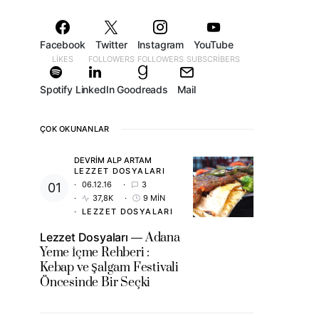
Facebook
Twitter
Instagram
YouTube
LIKES
FOLLOWERS
FOLLOWERS
SUBSCRIBERS
Spotify
LinkedIn
Goodreads
Mail
ÇOK OKUNANLAR
DEVRIM ALP ARTAM
LEZZET DOSYALARI
06.12.16
3
37,8K
9 MIN
LEZZET DOSYALARI
Lezzet Dosyaları
Adana
Yeme İçme Rehberi :
Kebap ve Şalgam Festivali
Öncesinde Bir Seçki