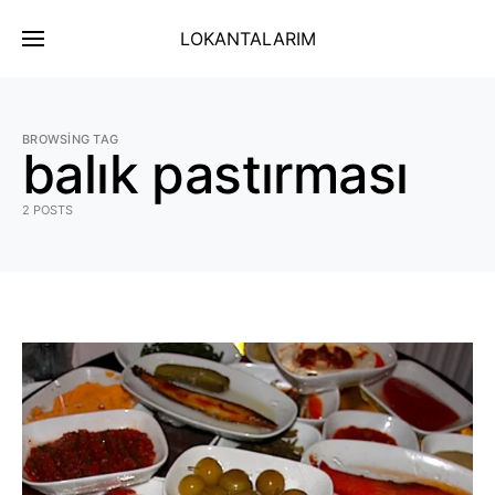
LOKANTALARIM
BROWSING TAG
balık pastırması
2 POSTS