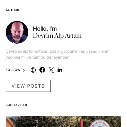
AUTHOR
Hello, I’m
Devrim Alp Artam
Çevremdeki lokantaları gezip gördüklerimi, yaşadıklarımı,
yediklerimi ve tüm bu deneyimden…
FOLLOW
VIEW POSTS
SON YAZILAR