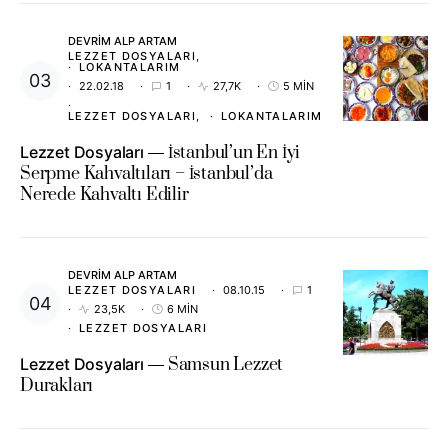
DEVRIM ALP ARTAM
LEZZET DOSYALARI
LOKANTALARIM
22.02.18
1
27,7K
5 MIN
LEZZET DOSYALARI
LOKANTALARIM
Lezzet Dosyaları
İstanbul’un En İyi
Serpme Kahvaltıları – İstanbul’da
Nerede Kahvaltı Edilir
DEVRIM ALP ARTAM
LEZZET DOSYALARI
08.10.15
1
23,5K
6 MIN
LEZZET DOSYALARI
Lezzet Dosyaları
Samsun Lezzet
Durakları