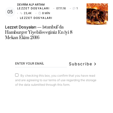
DEVRIM ALP ARTAM
LEZZET DOSYALARI
07.11.16
1
23,4K
8 MIN
LEZZET DOSYALARI
Lezzet Dosyaları
İstanbul’da
Hamburger Yiyebileceğiniz En İyi 8
Mekan Ekim 2016
Subscribe
By checking this box, you confirm that you have read
and are agreeing to our terms of use regarding the storage
of the data submitted through this form.