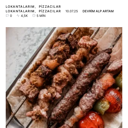
LOKANTALARIM
PIZZACILAR
LOKANTALARIM
PIZZACILAR
10.07.25
DEVRIM ALP ARTAM
0
4,5K
5 MIN