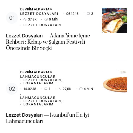
DEVRIM ALP ARTAM
LEZZET DOSYALARI
06.12.16
3
37,8K
9 MIN
LEZZET DOSYALARI
Lezzet Dosyaları
Adana Yeme İçme
Rehberi : Kebap ve Şalgam Festivali
Öncesinde Bir Seçki
DEVRIM ALP ARTAM
LAHMACUNCULAR
LEZZET DOSYALARI
LOKANTALARIM
14.02.18
1
27,9K
4 MIN
LAHMACUNCULAR
LEZZET DOSYALARI
LOKANTALARIM
Lezzet Dosyaları
İstanbul’un En İyi
Lahmacuncuları