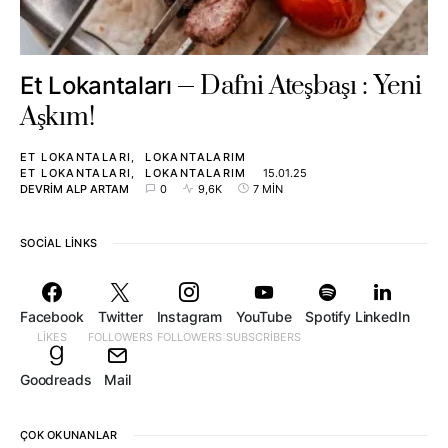
Dafni Ateşbaşı : Yeni
Et Lokantaları
Aşkım!
ET LOKANTALARI
LOKANTALARIM
ET LOKANTALARI
LOKANTALARIM
15.01.25
DEVRIM ALP ARTAM
0
9,6K
7 MIN
SOCIAL LINKS
Facebook
Twitter
Instagram
YouTube
Spotify
LinkedIn
LIKES
FOLLOWERS
FOLLOWERS
SUBSCRIBERS
Goodreads
Mail
ÇOK OKUNANLAR