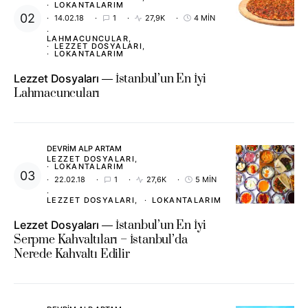
LOKANTALARIM
14.02.18
1
27,9K
4 MIN
LAHMACUNCULAR
LEZZET DOSYALARI
LOKANTALARIM
Lezzet Dosyaları
İstanbul’un En İyi
Lahmacuncuları
DEVRIM ALP ARTAM
LEZZET DOSYALARI
LOKANTALARIM
22.02.18
1
27,6K
5 MIN
LEZZET DOSYALARI
LOKANTALARIM
Lezzet Dosyaları
İstanbul’un En İyi
Serpme Kahvaltıları – İstanbul’da
Nerede Kahvaltı Edilir