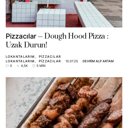
Dough Hood Pizza :
Pizzacılar
Uzak Durun!
LOKANTALARIM
PIZZACILAR
LOKANTALARIM
PIZZACILAR
10.07.25
DEVRIM ALP ARTAM
0
4,5K
5 MIN