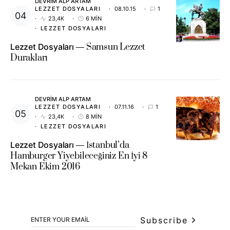
DEVRIM ALP ARTAM
LEZZET DOSYALARI
08.10.15
1
23,4K
6 MIN
LEZZET DOSYALARI
Lezzet Dosyaları
Samsun Lezzet
Durakları
DEVRIM ALP ARTAM
LEZZET DOSYALARI
07.11.16
1
23,4K
8 MIN
LEZZET DOSYALARI
Lezzet Dosyaları
İstanbul’da
Hamburger Yiyebileceğiniz En İyi 8
Mekan Ekim 2016
Subscribe