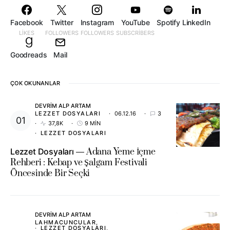
Facebook
Twitter
Instagram
YouTube
Spotify
LinkedIn
LIKES
FOLLOWERS
FOLLOWERS
SUBSCRIBERS
Goodreads
Mail
ÇOK OKUNANLAR
DEVRIM ALP ARTAM
LEZZET DOSYALARI
06.12.16
3
37,8K
9 MIN
LEZZET DOSYALARI
Lezzet Dosyaları
Adana Yeme İçme
Rehberi : Kebap ve Şalgam Festivali
Öncesinde Bir Seçki
DEVRIM ALP ARTAM
LAHMACUNCULAR
LEZZET DOSYALARI