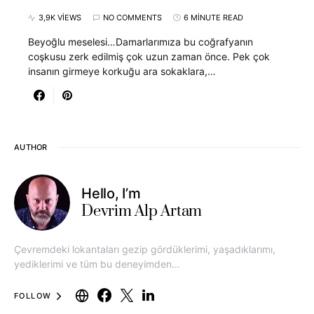
3,9K VIEWS
NO COMMENTS
6 MINUTE READ
Beyoğlu meselesi…Damarlarımıza bu coğrafyanın
coşkusu zerk edilmiş çok uzun zaman önce. Pek çok
insanın girmeye korkuğu ara sokaklara,…
AUTHOR
Hello, I’m
Devrim Alp Artam
Çevremdeki lokantaları gezip gördüklerimi, yaşadıklarımı,
yediklerimi ve tüm bu deneyimden…
FOLLOW