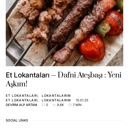
Dafni Ateşbaşı : Yeni
Et Lokantaları
Aşkım!
ET LOKANTALARI
LOKANTALARIM
ET LOKANTALARI
LOKANTALARIM
15.01.25
DEVRIM ALP ARTAM
0
9,6K
7 MIN
SOCIAL LINKS