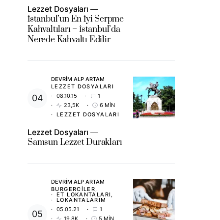
Lezzet Dosyaları
İstanbul’un En İyi Serpme
Kahvaltıları – İstanbul’da
Nerede Kahvaltı Edilir
DEVRIM ALP ARTAM
LEZZET DOSYALARI
08.10.15
1
23,5K
6 MIN
LEZZET DOSYALARI
Lezzet Dosyaları
Samsun Lezzet Durakları
DEVRIM ALP ARTAM
BURGERCILER
ET LOKANTALARI
LOKANTALARIM
05.05.21
1
19,8K
5 MIN