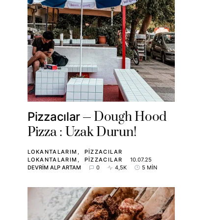
Dough Hood
Pizzacılar
Pizza : Uzak Durun!
LOKANTALARIM
PIZZACILAR
LOKANTALARIM
PIZZACILAR
10.07.25
DEVRIM ALP ARTAM
0
4,5K
5 MIN