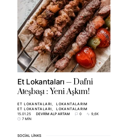
Dafni
Et Lokantaları
Ateşbaşı : Yeni Aşkım!
ET LOKANTALARI
LOKANTALARIM
ET LOKANTALARI
LOKANTALARIM
15.01.25
DEVRIM ALP ARTAM
0
9,6K
7 MIN
SOCIAL LINKS