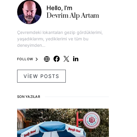
Hello, I’m
Devrim Alp Artam
Çevremdeki lokantaları gezip gördüklerimi,
yaşadıklarımı, yediklerimi ve tüm bu
deneyimden…
FOLLOW
VIEW POSTS
SON YAZILAR