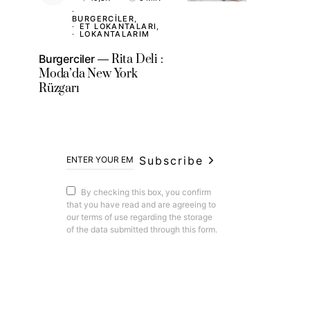
BURGERCILER
ET LOKANTALARI
LOKANTALARIM
Burgerciler
Rita Deli :
Moda’da New York
Rüzgarı
Subscribe
By checking this box, you confirm
that you have read and are agreeing to
our terms of use regarding the storage
of the data submitted through this form.