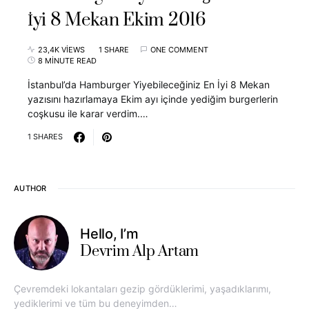
İyi 8 Mekan Ekim 2016
23,4K VIEWS
1 SHARE
ONE COMMENT
8 MINUTE READ
İstanbul’da Hamburger Yiyebileceğiniz En İyi 8 Mekan
yazısını hazırlamaya Ekim ayı içinde yediğim burgerlerin
coşkusu ile karar verdim.…
1 SHARES
AUTHOR
Hello, I’m
Devrim Alp Artam
Çevremdeki lokantaları gezip gördüklerimi, yaşadıklarımı,
yediklerimi ve tüm bu deneyimden…