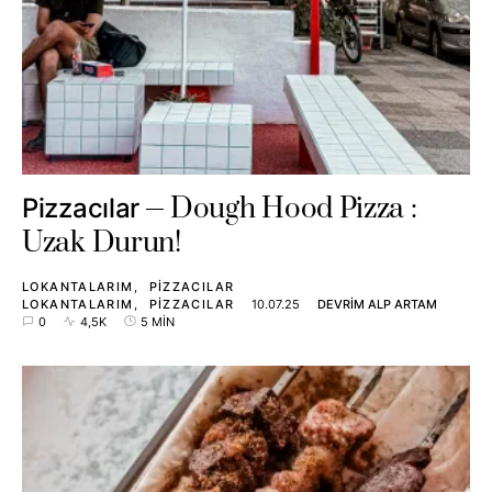
Dough Hood Pizza :
Pizzacılar
Uzak Durun!
LOKANTALARIM
PIZZACILAR
LOKANTALARIM
PIZZACILAR
10.07.25
DEVRIM ALP ARTAM
0
4,5K
5 MIN