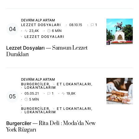
DEVRIM ALP ARTAM
LEZZET DOSYALARI
08.10.15
1
23,4K
6 MIN
LEZZET DOSYALARI
Lezzet Dosyaları
Samsun Lezzet
Durakları
DEVRIM ALP ARTAM
BURGERCILER
ET LOKANTALARI
LOKANTALARIM
05.05.21
1
19,8K
5 MIN
BURGERCILER
ET LOKANTALARI
LOKANTALARIM
Burgerciler
Rita Deli : Moda’da New
York Rüzgarı