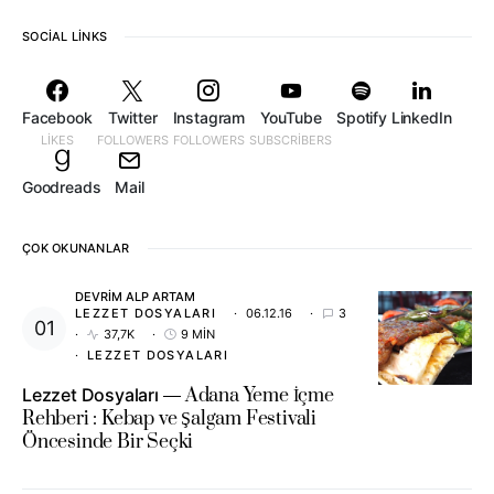
SOCIAL LINKS
Facebook
Twitter
Instagram
YouTube
Spotify
LinkedIn
LIKES
FOLLOWERS
FOLLOWERS
SUBSCRIBERS
Goodreads
Mail
ÇOK OKUNANLAR
DEVRIM ALP ARTAM
LEZZET DOSYALARI
06.12.16
3
37,7K
9 MIN
LEZZET DOSYALARI
Lezzet Dosyaları
Adana Yeme İçme
Rehberi : Kebap ve Şalgam Festivali
Öncesinde Bir Seçki