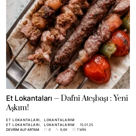
Dafni Ateşbaşı : Yeni
Et Lokantaları
Aşkım!
ET LOKANTALARI
LOKANTALARIM
ET LOKANTALARI
LOKANTALARIM
15.01.25
DEVRIM ALP ARTAM
0
9,6K
7 MIN