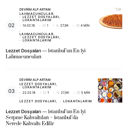
DEVRIM ALP ARTAM
LAHMACUNCULAR
LEZZET DOSYALARI
LOKANTALARIM
14.02.18
1
27,9K
4 MIN
LAHMACUNCULAR
LEZZET DOSYALARI
LOKANTALARIM
Lezzet Dosyaları
İstanbul’un En İyi
Lahmacuncuları
DEVRIM ALP ARTAM
LEZZET DOSYALARI
LOKANTALARIM
22.02.18
1
27,6K
5 MIN
LEZZET DOSYALARI
LOKANTALARIM
Lezzet Dosyaları
İstanbul’un En İyi
Serpme Kahvaltıları – İstanbul’da
Nerede Kahvaltı Edilir