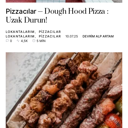
Dough Hood Pizza :
Pizzacılar
Uzak Durun!
LOKANTALARIM
PIZZACILAR
LOKANTALARIM
PIZZACILAR
10.07.25
DEVRIM ALP ARTAM
0
4,5K
5 MIN