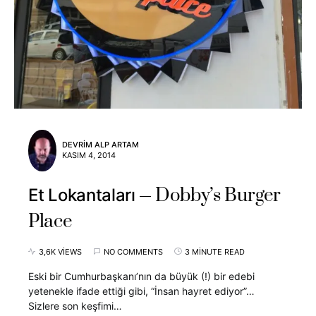
DEVRIM ALP ARTAM
KASIM 4, 2014
Dobby’s Burger
Et Lokantaları
Place
3,6K VIEWS
NO COMMENTS
3 MINUTE READ
Eski bir Cumhurbaşkanı’nın da büyük (!) bir edebi
yetenekle ifade ettiği gibi, “İnsan hayret ediyor”…
Sizlere son keşfimi…