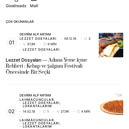
Goodreads
Mail
ÇOK OKUNANLAR
DEVRIM ALP ARTAM
LEZZET DOSYALARI
06.12.16
3
37,8K
9 MIN
LEZZET DOSYALARI
Lezzet Dosyaları
Adana Yeme İçme
Rehberi : Kebap ve Şalgam Festivali
Öncesinde Bir Seçki
DEVRIM ALP ARTAM
LAHMACUNCULAR
LEZZET DOSYALARI
LOKANTALARIM
14.02.18
1
27,9K
4 MIN
LAHMACUNCULAR
LEZZET DOSYALARI
LOKANTALARIM