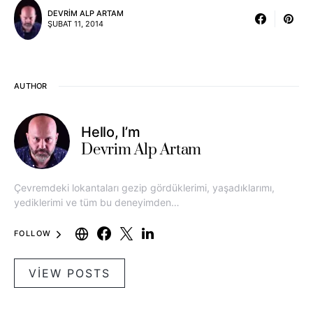
DEVRIM ALP ARTAM
ŞUBAT 11, 2014
AUTHOR
Hello, I’m
Devrim Alp Artam
Çevremdeki lokantaları gezip gördüklerimi, yaşadıklarımı,
yediklerimi ve tüm bu deneyimden…
FOLLOW
VIEW POSTS