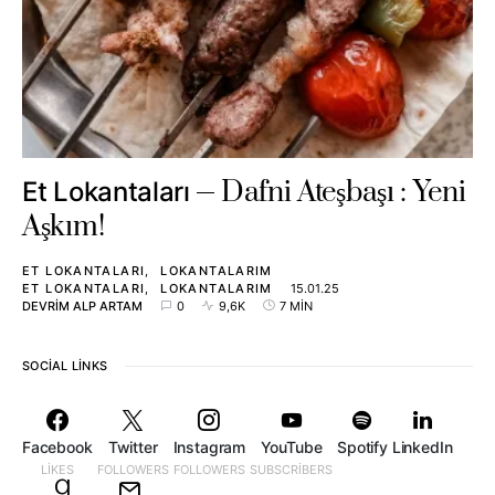
Dafni Ateşbaşı : Yeni
Et Lokantaları
Aşkım!
ET LOKANTALARI
LOKANTALARIM
ET LOKANTALARI
LOKANTALARIM
15.01.25
DEVRIM ALP ARTAM
0
9,6K
7 MIN
SOCIAL LINKS
Facebook
Twitter
Instagram
YouTube
Spotify
LinkedIn
LIKES
FOLLOWERS
FOLLOWERS
SUBSCRIBERS