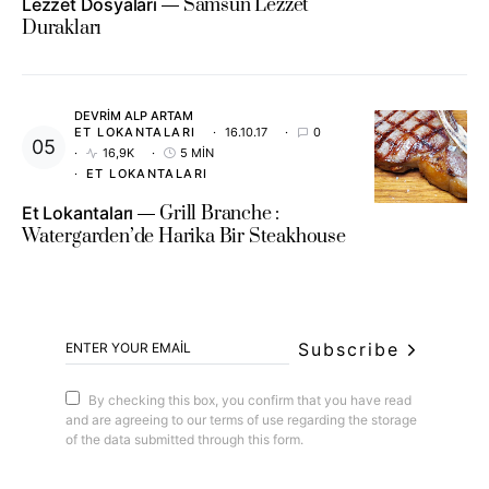
Lezzet Dosyaları
Samsun Lezzet
Durakları
DEVRIM ALP ARTAM
ET LOKANTALARI
16.10.17
0
16,9K
5 MIN
ET LOKANTALARI
Et Lokantaları
Grill Branche :
Watergarden’de Harika Bir Steakhouse
Subscribe
By checking this box, you confirm that you have read
and are agreeing to our terms of use regarding the storage
of the data submitted through this form.