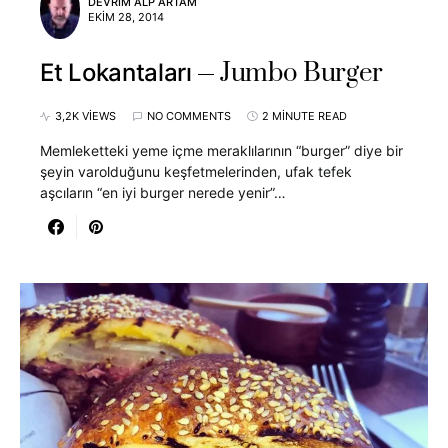
DEVRIM ALP ARTAM
EKIM 28, 2014
Jumbo Burger
Et Lokantaları
3,2K VIEWS
NO COMMENTS
2 MINUTE READ
Memleketteki yeme içme meraklılarının “burger” diye bir
şeyin varolduğunu keşfetmelerinden, ufak tefek
aşcıların “en iyi burger nerede yenir”…