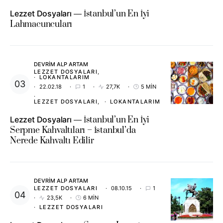
Lezzet Dosyaları
İstanbul’un En İyi
Lahmacuncuları
DEVRIM ALP ARTAM
LEZZET DOSYALARI
LOKANTALARIM
22.02.18
1
27,7K
5 MIN
LEZZET DOSYALARI
LOKANTALARIM
Lezzet Dosyaları
İstanbul’un En İyi
Serpme Kahvaltıları – İstanbul’da
Nerede Kahvaltı Edilir
DEVRIM ALP ARTAM
LEZZET DOSYALARI
08.10.15
1
23,5K
6 MIN
LEZZET DOSYALARI