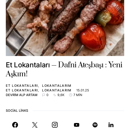
Dafni Ateşbaşı : Yeni
Et Lokantaları
Aşkım!
ET LOKANTALARI
LOKANTALARIM
ET LOKANTALARI
LOKANTALARIM
15.01.25
DEVRIM ALP ARTAM
0
9,6K
7 MIN
SOCIAL LINKS