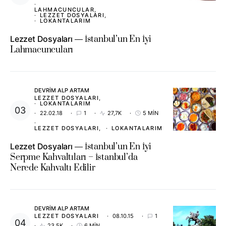
LAHMACUNCULAR
LEZZET DOSYALARI
LOKANTALARIM
Lezzet Dosyaları
İstanbul’un En İyi
Lahmacuncuları
DEVRIM ALP ARTAM
LEZZET DOSYALARI
LOKANTALARIM
22.02.18
1
27,7K
5 MIN
LEZZET DOSYALARI
LOKANTALARIM
Lezzet Dosyaları
İstanbul’un En İyi
Serpme Kahvaltıları – İstanbul’da
Nerede Kahvaltı Edilir
DEVRIM ALP ARTAM
LEZZET DOSYALARI
08.10.15
1
23,5K
6 MIN