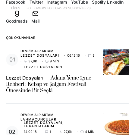
Facebook
Twitter
Instagram
YouTube
Spotify
LinkedIn
LIKES
FOLLOWERS
FOLLOWERS
SUBSCRIBERS
Goodreads
Mail
ÇOK OKUNANLAR
DEVRIM ALP ARTAM
LEZZET DOSYALARI
06.12.16
3
37,8K
9 MIN
LEZZET DOSYALARI
Lezzet Dosyaları
Adana Yeme İçme
Rehberi : Kebap ve Şalgam Festivali
Öncesinde Bir Seçki
DEVRIM ALP ARTAM
LAHMACUNCULAR
LEZZET DOSYALARI
LOKANTALARIM
14.02.18
1
27,9K
4 MIN