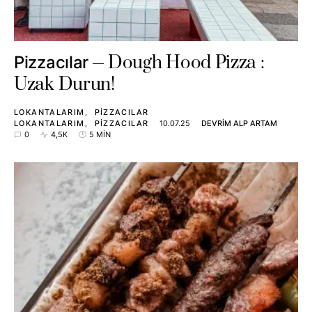
Dough Hood Pizza :
Pizzacılar
Uzak Durun!
LOKANTALARIM
PIZZACILAR
LOKANTALARIM
PIZZACILAR
10.07.25
DEVRIM ALP ARTAM
0
4,5K
5 MIN