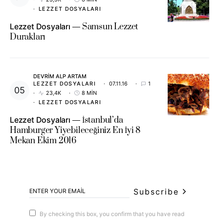
LEZZET DOSYALARI
Lezzet Dosyaları
Samsun Lezzet
Durakları
DEVRIM ALP ARTAM
LEZZET DOSYALARI
07.11.16
1
23,4K
8 MIN
LEZZET DOSYALARI
Lezzet Dosyaları
İstanbul’da
Hamburger Yiyebileceğiniz En İyi 8
Mekan Ekim 2016
Subscribe
By checking this box, you confirm that you have read