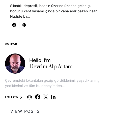
Sıkıntılı, depresif, insanın üzerine üzerine gelen şu
boğucu kent yaşamı içinde bir vaha arar bazen insan.
Nadide bir…
AUTHOR
Hello, I’m
Devrim Alp Artam
Çevremdeki lokantaları gezip gördüklerimi, yaşadıklarımı,
yediklerimi ve tüm bu deneyimden…
FOLLOW
VIEW POSTS