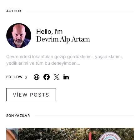
AUTHOR
Hello, I’m
Devrim Alp Artam
Çevremdeki lokantaları gezip gördüklerimi, yaşadıklarımı,
yediklerimi ve tüm bu deneyimden…
FOLLOW
VIEW POSTS
SON YAZILAR