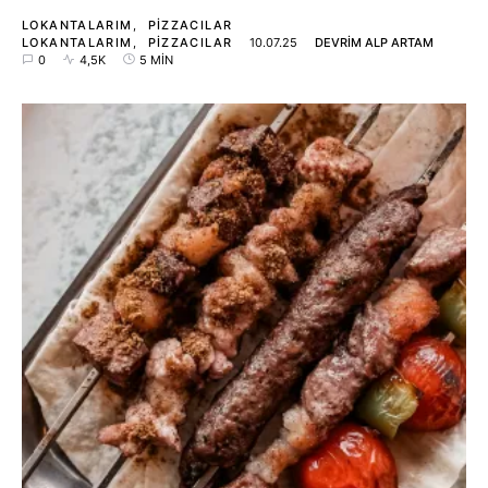
LOKANTALARIM
PIZZACILAR
LOKANTALARIM
PIZZACILAR
10.07.25
DEVRIM ALP ARTAM
0
4,5K
5 MIN