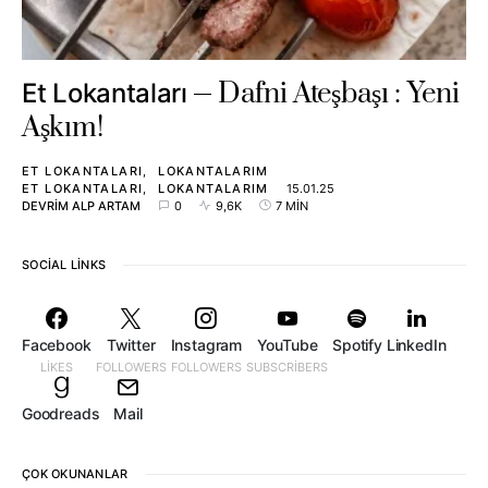
Dafni Ateşbaşı : Yeni
Et Lokantaları
Aşkım!
ET LOKANTALARI
LOKANTALARIM
ET LOKANTALARI
LOKANTALARIM
15.01.25
DEVRIM ALP ARTAM
0
9,6K
7 MIN
SOCIAL LINKS
Facebook
Twitter
Instagram
YouTube
Spotify
LinkedIn
LIKES
FOLLOWERS
FOLLOWERS
SUBSCRIBERS
Goodreads
Mail
ÇOK OKUNANLAR