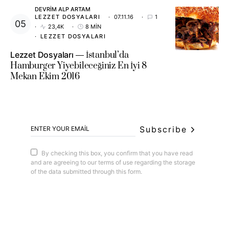
DEVRIM ALP ARTAM
LEZZET DOSYALARI
07.11.16
1
23,4K
8 MIN
LEZZET DOSYALARI
Lezzet Dosyaları
İstanbul’da
Hamburger Yiyebileceğiniz En İyi 8
Mekan Ekim 2016
Subscribe
By checking this box, you confirm that you have read
and are agreeing to our terms of use regarding the storage
of the data submitted through this form.