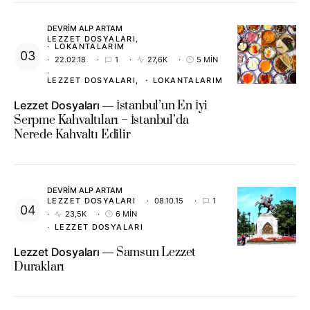
DEVRIM ALP ARTAM
LEZZET DOSYALARI
LOKANTALARIM
22.02.18
1
27,6K
5 MIN
LEZZET DOSYALARI
LOKANTALARIM
Lezzet Dosyaları
İstanbul’un En İyi
Serpme Kahvaltıları – İstanbul’da
Nerede Kahvaltı Edilir
DEVRIM ALP ARTAM
LEZZET DOSYALARI
08.10.15
1
23,5K
6 MIN
LEZZET DOSYALARI
Lezzet Dosyaları
Samsun Lezzet
Durakları