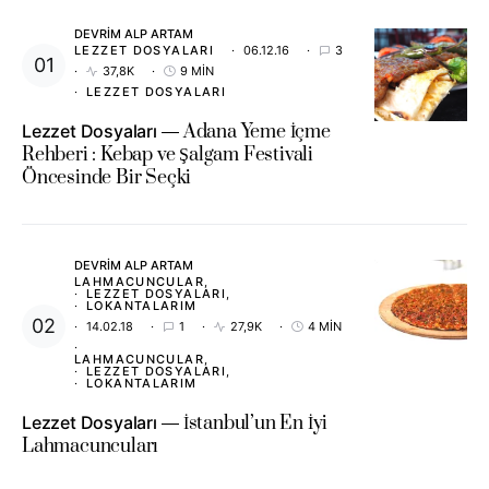
DEVRIM ALP ARTAM
LEZZET DOSYALARI
06.12.16
3
37,8K
9 MIN
LEZZET DOSYALARI
Lezzet Dosyaları
Adana Yeme İçme
Rehberi : Kebap ve Şalgam Festivali
Öncesinde Bir Seçki
DEVRIM ALP ARTAM
LAHMACUNCULAR
LEZZET DOSYALARI
LOKANTALARIM
14.02.18
1
27,9K
4 MIN
LAHMACUNCULAR
LEZZET DOSYALARI
LOKANTALARIM
Lezzet Dosyaları
İstanbul’un En İyi
Lahmacuncuları