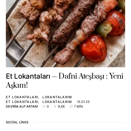
Dafni Ateşbaşı : Yeni
Et Lokantaları
Aşkım!
ET LOKANTALARI
LOKANTALARIM
ET LOKANTALARI
LOKANTALARIM
15.01.25
DEVRIM ALP ARTAM
0
9,6K
7 MIN
SOCIAL LINKS