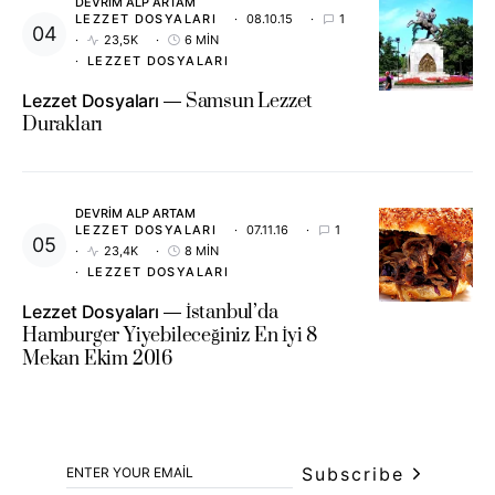
DEVRIM ALP ARTAM
LEZZET DOSYALARI
08.10.15
1
23,5K
6 MIN
LEZZET DOSYALARI
Lezzet Dosyaları
Samsun Lezzet
Durakları
DEVRIM ALP ARTAM
LEZZET DOSYALARI
07.11.16
1
23,4K
8 MIN
LEZZET DOSYALARI
Lezzet Dosyaları
İstanbul’da
Hamburger Yiyebileceğiniz En İyi 8
Mekan Ekim 2016
Subscribe