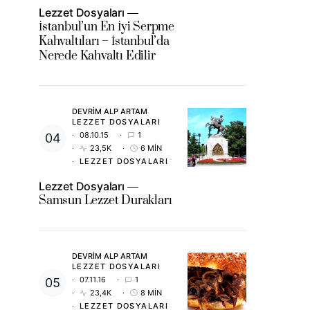
Lezzet Dosyaları
İstanbul’un En İyi Serpme
Kahvaltıları – İstanbul’da
Nerede Kahvaltı Edilir
DEVRIM ALP ARTAM
LEZZET DOSYALARI
08.10.15
1
23,5K
6 MIN
LEZZET DOSYALARI
Lezzet Dosyaları
Samsun Lezzet Durakları
DEVRIM ALP ARTAM
LEZZET DOSYALARI
07.11.16
1
23,4K
8 MIN
LEZZET DOSYALARI