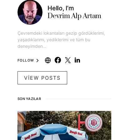
Hello, I’m
Devrim Alp Artam
Çevremdeki lokantaları gezip gördüklerimi,
yaşadıklarımı, yediklerimi ve tüm bu
deneyimden…
FOLLOW
VIEW POSTS
SON YAZILAR