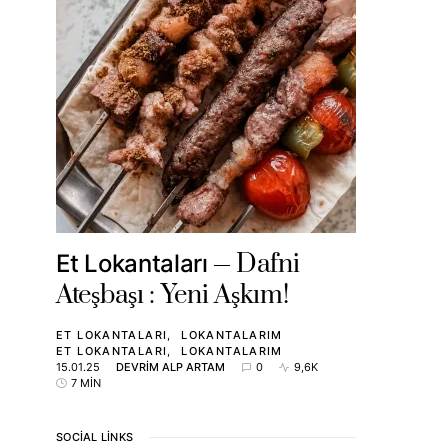
Dafni
Et Lokantaları
Ateşbaşı : Yeni Aşkım!
ET LOKANTALARI
LOKANTALARIM
ET LOKANTALARI
LOKANTALARIM
15.01.25
DEVRIM ALP ARTAM
0
9,6K
7 MIN
SOCIAL LINKS