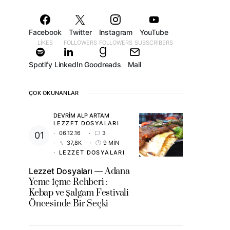
Facebook
Twitter
Instagram
YouTube
LIKES
FOLLOWERS
FOLLOWERS
SUBSCRIBERS
Spotify
LinkedIn
Goodreads
Mail
ÇOK OKUNANLAR
DEVRIM ALP ARTAM
LEZZET DOSYALARI
06.12.16
3
37,8K
9 MIN
LEZZET DOSYALARI
Lezzet Dosyaları
Adana
Yeme İçme Rehberi :
Kebap ve Şalgam Festivali
Öncesinde Bir Seçki