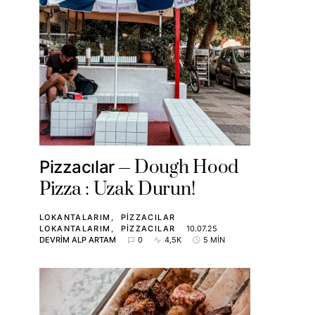
Dough Hood
Pizzacılar
Pizza : Uzak Durun!
LOKANTALARIM
PIZZACILAR
LOKANTALARIM
PIZZACILAR
10.07.25
DEVRIM ALP ARTAM
0
4,5K
5 MIN