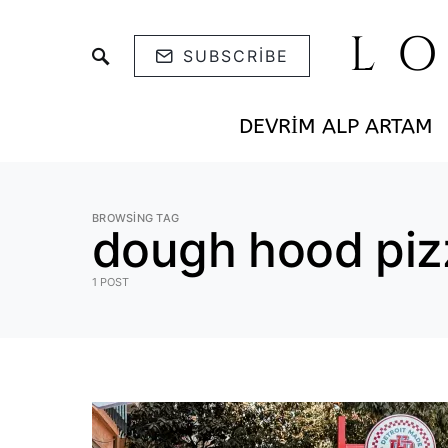
L
SUBSCRIBE
DEVRIM ALP ARTAM
BROWSING TAG
dough hood piz
1 POST