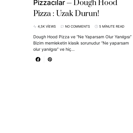
Dough Hood
Pizzacılar
Pizza : Uzak Durun!
4,5K VIEWS
NO COMMENTS
5 MINUTE READ
Dough Hood Pizza ve “Ne Yaparsam Olur Yanılgısı”
Bizim memleketin klasik sorunudur “Ne yaparsam
olur yanılgısı” ve hiç…