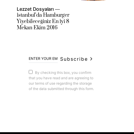
Lezzet Dosyaları
İstanbul’da Hamburger
Yiyebileceğiniz En İyi 8
Mekan Ekim 2016
Subscribe
By checking this box, you confirm
that you have read and are agreeing to
our terms of use regarding the storage
of the data submitted through this form.