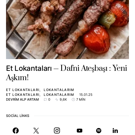
Dafni Ateşbaşı : Yeni
Et Lokantaları
Aşkım!
ET LOKANTALARI
LOKANTALARIM
ET LOKANTALARI
LOKANTALARIM
15.01.25
DEVRIM ALP ARTAM
0
9,6K
7 MIN
SOCIAL LINKS