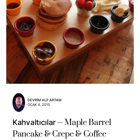
DEVRIM ALP ARTAM
OCAK 4, 2015
Maple Barrel
Kahvaltıcılar
Pancake & Crepe & Coffee