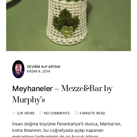
DEVRIM ALP ARTAM
KASIM 9, 2014
Mezze&Bar by
Meyhaneler
Murphy’s
3,1K VIEWS
NO COMMENTS
4 MINUTE READ
İnsan doğma büyüme Fenerbahçe‘li olunca, Marina’nın,
kotra limanının, bu coğrafyada açılıp kapanan
mekanların tarihçelerini de az buçuk biliyor;…