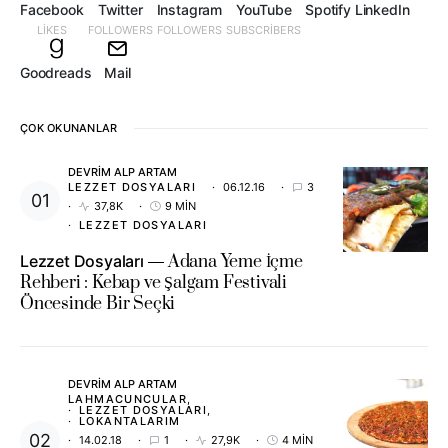
Facebook
Twitter
Instagram
YouTube
Spotify
LinkedIn
LIKES
FOLLOWERS
FOLLOWERS
SUBSCRIBERS
Goodreads
Mail
ÇOK OKUNANLAR
DEVRIM ALP ARTAM
LEZZET DOSYALARI
06.12.16
3
37,8K
9 MIN
LEZZET DOSYALARI
Lezzet Dosyaları
Adana Yeme İçme
Rehberi : Kebap ve Şalgam Festivali
Öncesinde Bir Seçki
DEVRIM ALP ARTAM
LAHMACUNCULAR
LEZZET DOSYALARI
LOKANTALARIM
14.02.18
1
27,9K
4 MIN