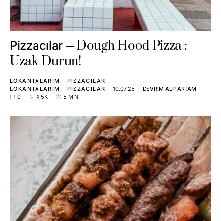
Dough Hood Pizza :
Pizzacılar
Uzak Durun!
LOKANTALARIM
PIZZACILAR
LOKANTALARIM
PIZZACILAR
10.07.25
DEVRIM ALP ARTAM
0
4,5K
5 MIN