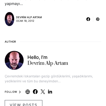
yapmayı…
DEVRIM ALP ARTAM
OCAK 18, 2012
AUTHOR
Hello, I’m
Devrim Alp Artam
Çevremdeki lokantaları gezip gördüklerimi, yaşadıklarımı,
yediklerimi ve tüm bu deneyimden…
FOLLOW
VIEW POSTS