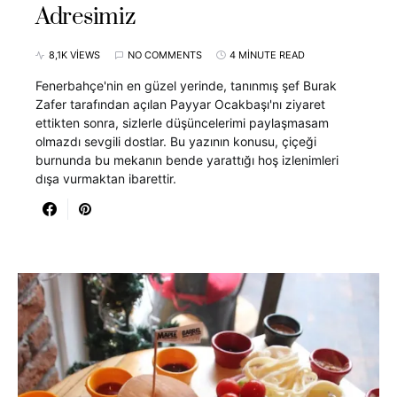
Adresimiz
8,1K VIEWS
NO COMMENTS
4 MINUTE READ
Fenerbahçe'nin en güzel yerinde, tanınmış şef Burak
Zafer tarafından açılan Payyar Ocakbaşı'nı ziyaret
ettikten sonra, sizlerle düşüncelerimi paylaşmasam
olmazdı sevgili dostlar. Bu yazının konusu, çiçeği
burnunda bu mekanın bende yarattığı hoş izlenimleri
dışa vurmaktan ibarettir.