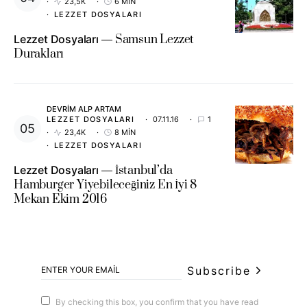
23,5K
6 MIN
LEZZET DOSYALARI
Lezzet Dosyaları
Samsun Lezzet
Durakları
DEVRIM ALP ARTAM
LEZZET DOSYALARI
07.11.16
1
23,4K
8 MIN
LEZZET DOSYALARI
Lezzet Dosyaları
İstanbul’da
Hamburger Yiyebileceğiniz En İyi 8
Mekan Ekim 2016
Subscribe
By checking this box, you confirm that you have read