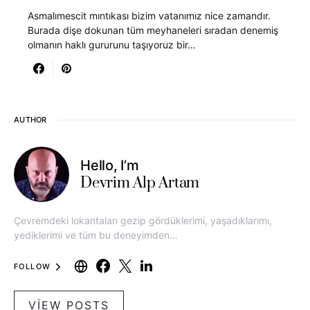
Asmalımescit mıntıkası bizim vatanımız nice zamandır.
Burada dişe dokunan tüm meyhaneleri sıradan denemiş
olmanın haklı gururunu taşıyoruz bir…
AUTHOR
Hello, I’m
Devrim Alp Artam
Çevremdeki lokantaları gezip gördüklerimi, yaşadıklarımı,
yediklerimi ve tüm bu deneyimden…
FOLLOW
VIEW POSTS