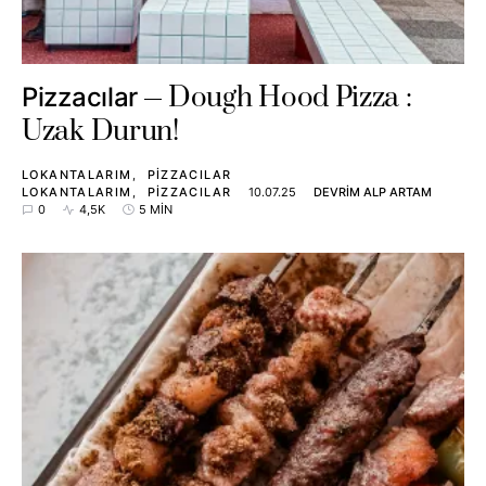
Dough Hood Pizza :
Pizzacılar
Uzak Durun!
LOKANTALARIM
PIZZACILAR
LOKANTALARIM
PIZZACILAR
10.07.25
DEVRIM ALP ARTAM
0
4,5K
5 MIN