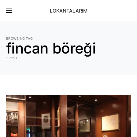
LOKANTALARIM
BROWSING TAG
fincan böreği
1 POST