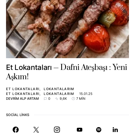
Dafni Ateşbaşı : Yeni
Et Lokantaları
Aşkım!
ET LOKANTALARI
LOKANTALARIM
ET LOKANTALARI
LOKANTALARIM
15.01.25
DEVRIM ALP ARTAM
0
9,6K
7 MIN
SOCIAL LINKS