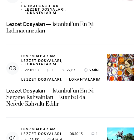
LAHMACUNCULAR
LEZZET DOSYALARI
LOKANTALARIM
Lezzet Dosyaları
İstanbul’un En İyi
Lahmacuncuları
DEVRIM ALP ARTAM
LEZZET DOSYALARI
LOKANTALARIM
22.02.18
1
27,6K
5 MIN
LEZZET DOSYALARI
LOKANTALARIM
Lezzet Dosyaları
İstanbul’un En İyi
Serpme Kahvaltıları – İstanbul’da
Nerede Kahvaltı Edilir
DEVRIM ALP ARTAM
LEZZET DOSYALARI
08.10.15
1
23,5K
6 MIN