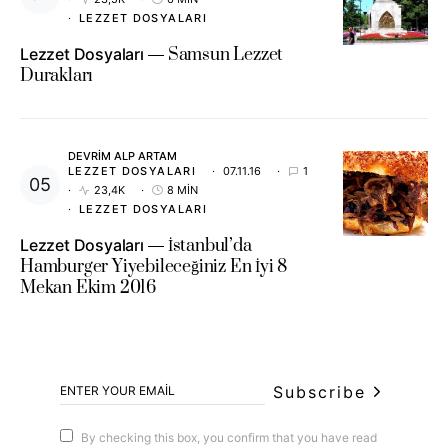
LEZZET DOSYALARI
Lezzet Dosyaları
Samsun Lezzet
Durakları
DEVRIM ALP ARTAM
LEZZET DOSYALARI
07.11.16
1
23,4K
8 MIN
LEZZET DOSYALARI
Lezzet Dosyaları
İstanbul’da
Hamburger Yiyebileceğiniz En İyi 8
Mekan Ekim 2016
Subscribe
By checking this box, you confirm that you have read