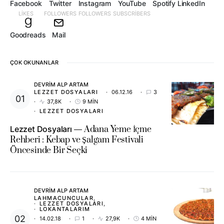
Facebook
Twitter
Instagram
YouTube
Spotify
LinkedIn
LIKES
FOLLOWERS
FOLLOWERS
SUBSCRIBERS
Goodreads
Mail
ÇOK OKUNANLAR
DEVRIM ALP ARTAM
LEZZET DOSYALARI
06.12.16
3
37,8K
9 MIN
LEZZET DOSYALARI
Lezzet Dosyaları
Adana Yeme İçme
Rehberi : Kebap ve Şalgam Festivali
Öncesinde Bir Seçki
DEVRIM ALP ARTAM
LAHMACUNCULAR
LEZZET DOSYALARI
LOKANTALARIM
14.02.18
1
27,9K
4 MIN