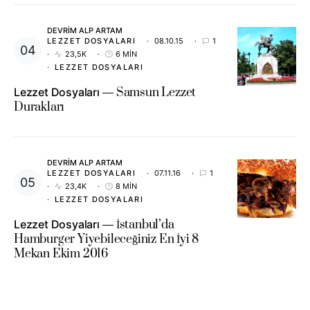
DEVRIM ALP ARTAM
LEZZET DOSYALARI
08.10.15
1
23,5K
6 MIN
LEZZET DOSYALARI
Lezzet Dosyaları
Samsun Lezzet
Durakları
DEVRIM ALP ARTAM
LEZZET DOSYALARI
07.11.16
1
23,4K
8 MIN
LEZZET DOSYALARI
Lezzet Dosyaları
İstanbul’da
Hamburger Yiyebileceğiniz En İyi 8
Mekan Ekim 2016