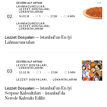
DEVRIM ALP ARTAM
LAHMACUNCULAR
LEZZET DOSYALARI
LOKANTALARIM
14.02.18
1
27,9K
4 MIN
LAHMACUNCULAR
LEZZET DOSYALARI
LOKANTALARIM
Lezzet Dosyaları
İstanbul’un En İyi
Lahmacuncuları
DEVRIM ALP ARTAM
LEZZET DOSYALARI
LOKANTALARIM
22.02.18
1
27,6K
5 MIN
LEZZET DOSYALARI
LOKANTALARIM
Lezzet Dosyaları
İstanbul’un En İyi
Serpme Kahvaltıları – İstanbul’da
Nerede Kahvaltı Edilir