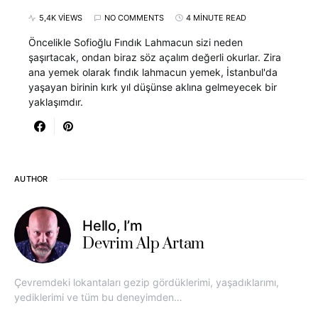
5,4K VIEWS
NO COMMENTS
4 MINUTE READ
Öncelikle Sofioğlu Fındık Lahmacun sizi neden
şaşırtacak, ondan biraz söz açalım değerli okurlar. Zira
ana yemek olarak fındık lahmacun yemek, İstanbul'da
yaşayan birinin kırk yıl düşünse aklına gelmeyecek bir
yaklaşımdır.
AUTHOR
Hello, I’m
Devrim Alp Artam
Çevremdeki lokantaları gezip gördüklerimi, yaşadıklarımı,
yediklerimi ve tüm bu deneyimden…