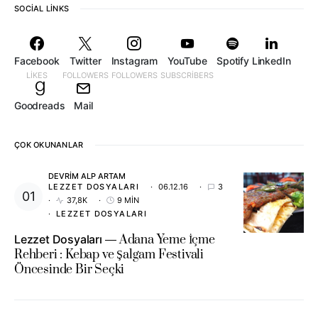
SOCIAL LINKS
Facebook
Twitter
Instagram
YouTube
Spotify
LinkedIn
LIKES
FOLLOWERS
FOLLOWERS
SUBSCRIBERS
Goodreads
Mail
ÇOK OKUNANLAR
DEVRIM ALP ARTAM
LEZZET DOSYALARI
06.12.16
3
37,8K
9 MIN
LEZZET DOSYALARI
Lezzet Dosyaları
Adana Yeme İçme
Rehberi : Kebap ve Şalgam Festivali
Öncesinde Bir Seçki