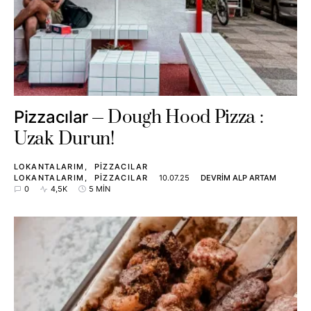
Dough Hood Pizza :
Pizzacılar
Uzak Durun!
LOKANTALARIM
PIZZACILAR
LOKANTALARIM
PIZZACILAR
10.07.25
DEVRIM ALP ARTAM
0
4,5K
5 MIN