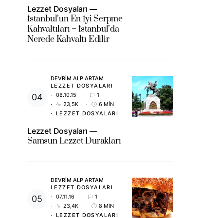
Lezzet Dosyaları
İstanbul’un En İyi Serpme
Kahvaltıları – İstanbul’da
Nerede Kahvaltı Edilir
DEVRIM ALP ARTAM
LEZZET DOSYALARI
08.10.15
1
23,5K
6 MIN
LEZZET DOSYALARI
Lezzet Dosyaları
Samsun Lezzet Durakları
DEVRIM ALP ARTAM
LEZZET DOSYALARI
07.11.16
1
23,4K
8 MIN
LEZZET DOSYALARI