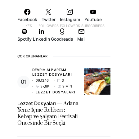
Facebook
Twitter
Instagram
YouTube
LIKES
FOLLOWERS
FOLLOWERS
SUBSCRIBERS
Spotify
LinkedIn
Goodreads
Mail
ÇOK OKUNANLAR
DEVRIM ALP ARTAM
LEZZET DOSYALARI
06.12.16
3
37,8K
9 MIN
LEZZET DOSYALARI
Lezzet Dosyaları
Adana
Yeme İçme Rehberi :
Kebap ve Şalgam Festivali
Öncesinde Bir Seçki