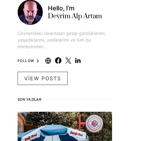
Hello, I’m
Devrim Alp Artam
Çevremdeki lokantaları gezip gördüklerimi,
yaşadıklarımı, yediklerimi ve tüm bu
deneyimden…
FOLLOW
VIEW POSTS
SON YAZILAR