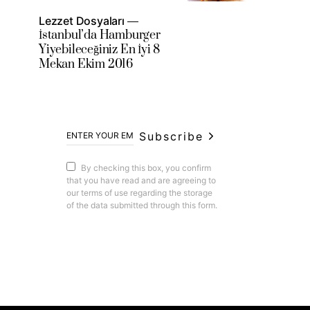
Lezzet Dosyaları
İstanbul’da Hamburger
Yiyebileceğiniz En İyi 8
Mekan Ekim 2016
Subscribe
By checking this box, you confirm
that you have read and are agreeing to
our terms of use regarding the storage
of the data submitted through this form.