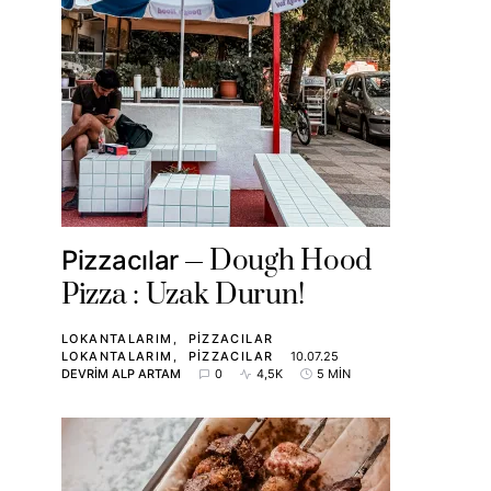
Dough Hood
Pizzacılar
Pizza : Uzak Durun!
LOKANTALARIM
PIZZACILAR
LOKANTALARIM
PIZZACILAR
10.07.25
DEVRIM ALP ARTAM
0
4,5K
5 MIN