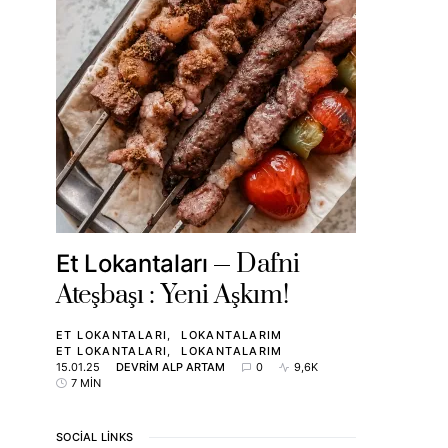
Dafni
Et Lokantaları
Ateşbaşı : Yeni Aşkım!
ET LOKANTALARI
LOKANTALARIM
ET LOKANTALARI
LOKANTALARIM
15.01.25
DEVRIM ALP ARTAM
0
9,6K
7 MIN
SOCIAL LINKS