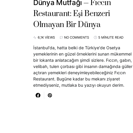
Fıccın
Dünya Mutfağı
Restaurant: Eşi Benzeri
Olmayan Bir Dünya
6,1K VIEWS
NO COMMENTS
5 MINUTE READ
İstanbul'da, hatta belki de Türkiye'de Osetya
yemeklerinin en güzel örneklerini sunan mükemmel
bir lokanta anlatacağım şimdi sizlere. Fıccın, gabın,
velibah, tulen çorbası gibi insanın damağında güller
açtıran yemekleri deneyimleyebileceğiniz Fıccın
Restaurant. Bugüne kadar bu mekanı ziyaret
etmediyseniz, mutlaka bu yazıyı okuyun derim.