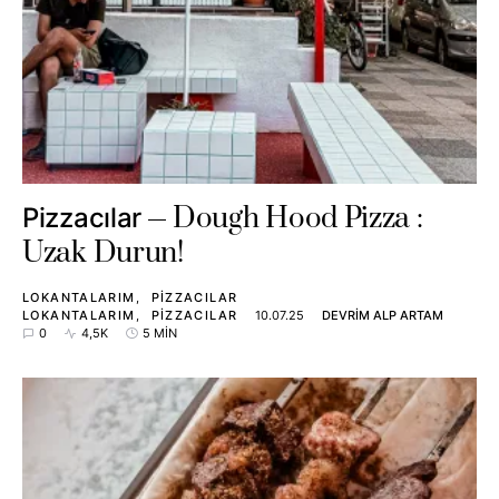
Dough Hood Pizza :
Pizzacılar
Uzak Durun!
LOKANTALARIM
PIZZACILAR
LOKANTALARIM
PIZZACILAR
10.07.25
DEVRIM ALP ARTAM
0
4,5K
5 MIN