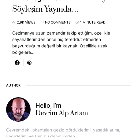
Söyleşim Yayında…
2,9K VIEWS
NO COMMENTS
1 MINUTE READ
Gezimanya uzun zamandır takip ettiğim, özellikle
seyahatlerimden önce hiç tereddüt etmeden
başvurduğum değerli bir kaynak. Özellikle uzak
bölgelere…
AUTHOR
Hello, I’m
Devrim Alp Artam
Çevremdeki lokantaları gezip gördüklerimi, yaşadıklarımı,
yediklerimi ve tüm bu deneyimden…