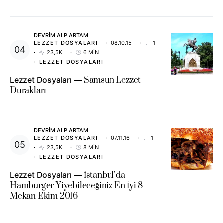
DEVRIM ALP ARTAM
LEZZET DOSYALARI
08.10.15
1
23,5K
6 MIN
LEZZET DOSYALARI
Lezzet Dosyaları
Samsun Lezzet
Durakları
DEVRIM ALP ARTAM
LEZZET DOSYALARI
07.11.16
1
23,5K
8 MIN
LEZZET DOSYALARI
Lezzet Dosyaları
İstanbul’da
Hamburger Yiyebileceğiniz En İyi 8
Mekan Ekim 2016