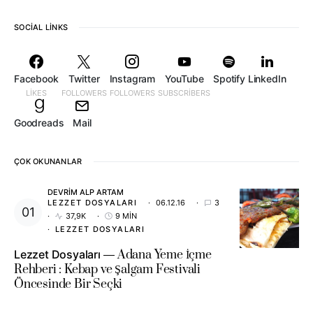
SOCIAL LINKS
Facebook
Twitter
Instagram
YouTube
Spotify
LinkedIn
LIKES
FOLLOWERS
FOLLOWERS
SUBSCRIBERS
Goodreads
Mail
ÇOK OKUNANLAR
DEVRIM ALP ARTAM
LEZZET DOSYALARI
06.12.16
3
37,9K
9 MIN
LEZZET DOSYALARI
Lezzet Dosyaları
Adana Yeme İçme
Rehberi : Kebap ve Şalgam Festivali
Öncesinde Bir Seçki