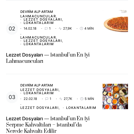
DEVRIM ALP ARTAM
LAHMACUNCULAR
LEZZET DOSYALARI
LOKANTALARIM
14.02.18
1
27,9K
4 MIN
LAHMACUNCULAR
LEZZET DOSYALARI
LOKANTALARIM
Lezzet Dosyaları
İstanbul’un En İyi
Lahmacuncuları
DEVRIM ALP ARTAM
LEZZET DOSYALARI
LOKANTALARIM
22.02.18
1
27,7K
5 MIN
LEZZET DOSYALARI
LOKANTALARIM
Lezzet Dosyaları
İstanbul’un En İyi
Serpme Kahvaltıları – İstanbul’da
Nerede Kahvaltı Edilir