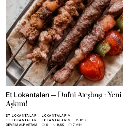
Dafni Ateşbaşı : Yeni
Et Lokantaları
Aşkım!
ET LOKANTALARI
LOKANTALARIM
ET LOKANTALARI
LOKANTALARIM
15.01.25
DEVRIM ALP ARTAM
0
9,6K
7 MIN