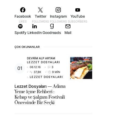
Facebook
Twitter
Instagram
YouTube
LIKES
FOLLOWERS
FOLLOWERS
SUBSCRIBERS
Spotify
LinkedIn
Goodreads
Mail
ÇOK OKUNANLAR
DEVRIM ALP ARTAM
LEZZET DOSYALARI
06.12.16
3
37,8K
9 MIN
LEZZET DOSYALARI
Lezzet Dosyaları
Adana
Yeme İçme Rehberi :
Kebap ve Şalgam Festivali
Öncesinde Bir Seçki