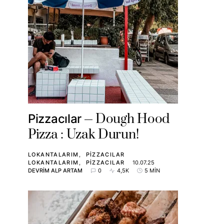
Dough Hood
Pizzacılar
Pizza : Uzak Durun!
LOKANTALARIM
PIZZACILAR
LOKANTALARIM
PIZZACILAR
10.07.25
DEVRIM ALP ARTAM
0
4,5K
5 MIN