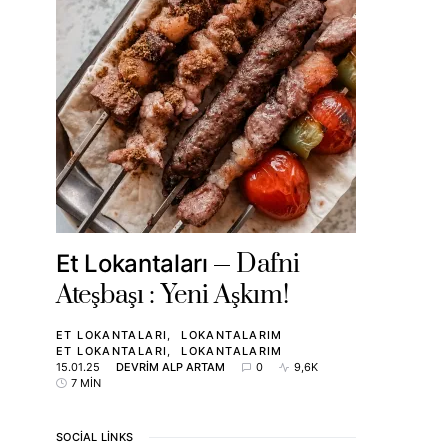
Dafni
Et Lokantaları
Ateşbaşı : Yeni Aşkım!
ET LOKANTALARI
LOKANTALARIM
ET LOKANTALARI
LOKANTALARIM
15.01.25
DEVRIM ALP ARTAM
0
9,6K
7 MIN
SOCIAL LINKS