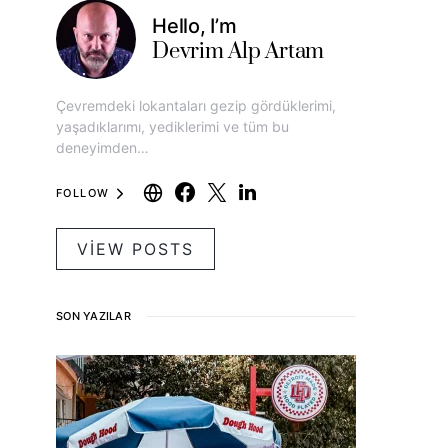
Hello, I’m
Devrim Alp Artam
Çevremdeki lokantaları gezip gördüklerimi,
yaşadıklarımı, yediklerimi ve tüm bu
deneyimden…
FOLLOW
VIEW POSTS
SON YAZILAR