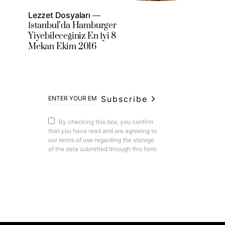
Lezzet Dosyaları
İstanbul’da Hamburger
Yiyebileceğiniz En İyi 8
Mekan Ekim 2016
Subscribe
By checking this box, you confirm
that you have read and are agreeing to
our terms of use regarding the storage
of the data submitted through this form.