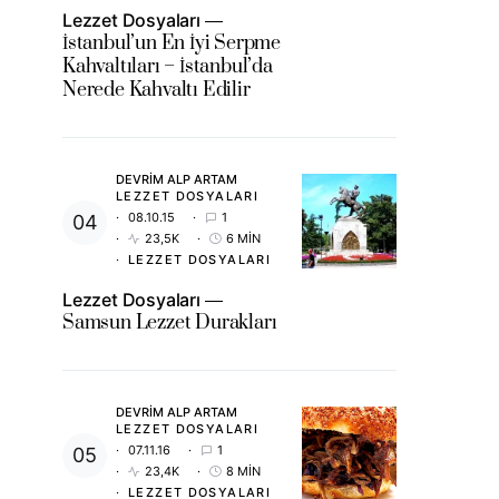
Lezzet Dosyaları
İstanbul’un En İyi Serpme
Kahvaltıları – İstanbul’da
Nerede Kahvaltı Edilir
DEVRIM ALP ARTAM
LEZZET DOSYALARI
08.10.15
1
23,5K
6 MIN
LEZZET DOSYALARI
Lezzet Dosyaları
Samsun Lezzet Durakları
DEVRIM ALP ARTAM
LEZZET DOSYALARI
07.11.16
1
23,4K
8 MIN
LEZZET DOSYALARI