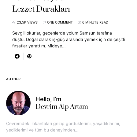
Lezzet Durakları
23,5K VIEWS
ONE COMMENT
6 MINUTE READ
Sevgili okurlar, geçenlerde yolum Samsun tarafına
düştü. Doğal olarak iş-güç arasında yemek için de çeşitli
fırsatlar yarattım. Mideye…
AUTHOR
Hello, I’m
Devrim Alp Artam
Çevremdeki lokantaları gezip gördüklerimi, yaşadıklarımı,
yediklerimi ve tüm bu deneyimden…