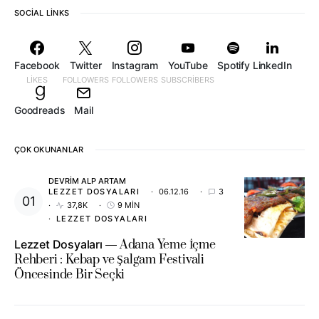
SOCIAL LINKS
Facebook
Twitter
Instagram
YouTube
Spotify
LinkedIn
LIKES
FOLLOWERS
FOLLOWERS
SUBSCRIBERS
Goodreads
Mail
ÇOK OKUNANLAR
DEVRIM ALP ARTAM
LEZZET DOSYALARI
06.12.16
3
37,8K
9 MIN
LEZZET DOSYALARI
Lezzet Dosyaları
Adana Yeme İçme
Rehberi : Kebap ve Şalgam Festivali
Öncesinde Bir Seçki