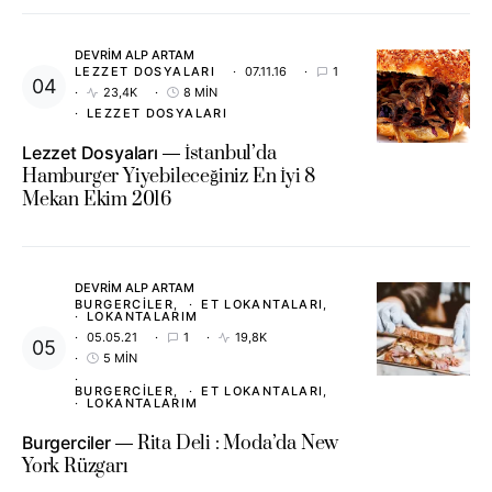
DEVRIM ALP ARTAM
LEZZET DOSYALARI
07.11.16
1
23,4K
8 MIN
LEZZET DOSYALARI
Lezzet Dosyaları
İstanbul’da
Hamburger Yiyebileceğiniz En İyi 8
Mekan Ekim 2016
DEVRIM ALP ARTAM
BURGERCILER
ET LOKANTALARI
LOKANTALARIM
05.05.21
1
19,8K
5 MIN
BURGERCILER
ET LOKANTALARI
LOKANTALARIM
Burgerciler
Rita Deli : Moda’da New
York Rüzgarı