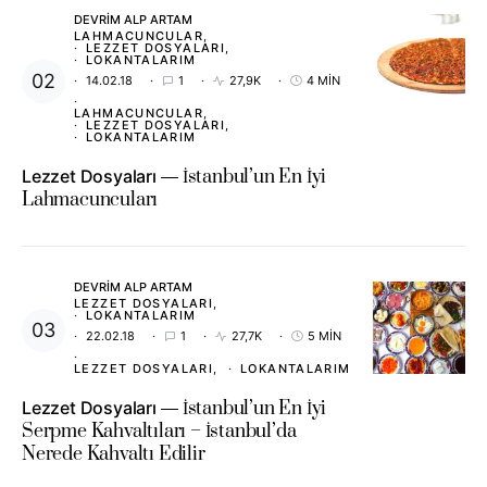
DEVRIM ALP ARTAM
LAHMACUNCULAR
LEZZET DOSYALARI
LOKANTALARIM
14.02.18
1
27,9K
4 MIN
LAHMACUNCULAR
LEZZET DOSYALARI
LOKANTALARIM
Lezzet Dosyaları
İstanbul’un En İyi
Lahmacuncuları
DEVRIM ALP ARTAM
LEZZET DOSYALARI
LOKANTALARIM
22.02.18
1
27,7K
5 MIN
LEZZET DOSYALARI
LOKANTALARIM
Lezzet Dosyaları
İstanbul’un En İyi
Serpme Kahvaltıları – İstanbul’da
Nerede Kahvaltı Edilir