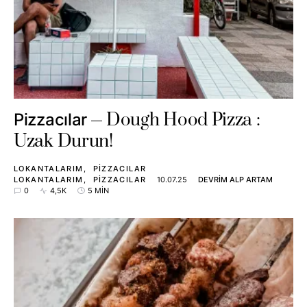
Dough Hood Pizza :
Pizzacılar
Uzak Durun!
LOKANTALARIM
PIZZACILAR
LOKANTALARIM
PIZZACILAR
10.07.25
DEVRIM ALP ARTAM
0
4,5K
5 MIN