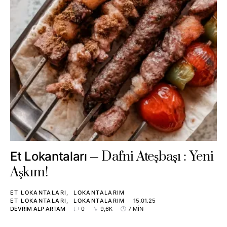
Dafni Ateşbaşı : Yeni
Et Lokantaları
Aşkım!
ET LOKANTALARI
LOKANTALARIM
ET LOKANTALARI
LOKANTALARIM
15.01.25
DEVRIM ALP ARTAM
0
9,6K
7 MIN