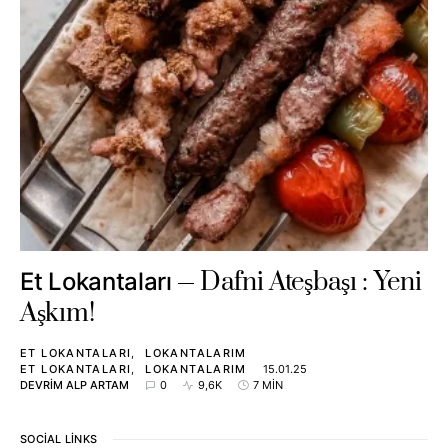
Dafni Ateşbaşı : Yeni
Et Lokantaları
Aşkım!
ET LOKANTALARI
LOKANTALARIM
ET LOKANTALARI
LOKANTALARIM
15.01.25
DEVRIM ALP ARTAM
0
9,6K
7 MIN
SOCIAL LINKS