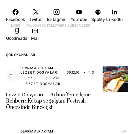
Facebook
Twitter
Instagram
YouTube
Spotify
LinkedIn
LIKES
FOLLOWERS
FOLLOWERS
SUBSCRIBERS
Goodreads
Mail
ÇOK OKUNANLAR
DEVRIM ALP ARTAM
LEZZET DOSYALARI
06.12.16
3
37,8K
9 MIN
LEZZET DOSYALARI
Lezzet Dosyaları
Adana Yeme İçme
Rehberi : Kebap ve Şalgam Festivali
Öncesinde Bir Seçki
DEVRIM ALP ARTAM