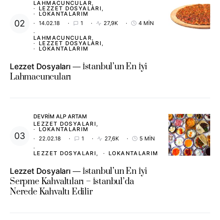
LAHMACUNCULAR
LEZZET DOSYALARI
LOKANTALARIM
14.02.18
1
27,9K
4 MIN
LAHMACUNCULAR
LEZZET DOSYALARI
LOKANTALARIM
Lezzet Dosyaları
İstanbul’un En İyi
Lahmacuncuları
DEVRIM ALP ARTAM
LEZZET DOSYALARI
LOKANTALARIM
22.02.18
1
27,6K
5 MIN
LEZZET DOSYALARI
LOKANTALARIM
Lezzet Dosyaları
İstanbul’un En İyi
Serpme Kahvaltıları – İstanbul’da
Nerede Kahvaltı Edilir