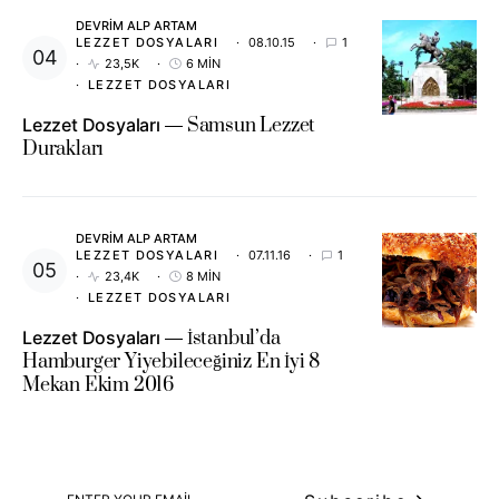
DEVRIM ALP ARTAM
LEZZET DOSYALARI
08.10.15
1
23,5K
6 MIN
LEZZET DOSYALARI
Lezzet Dosyaları
Samsun Lezzet
Durakları
DEVRIM ALP ARTAM
LEZZET DOSYALARI
07.11.16
1
23,4K
8 MIN
LEZZET DOSYALARI
Lezzet Dosyaları
İstanbul’da
Hamburger Yiyebileceğiniz En İyi 8
Mekan Ekim 2016