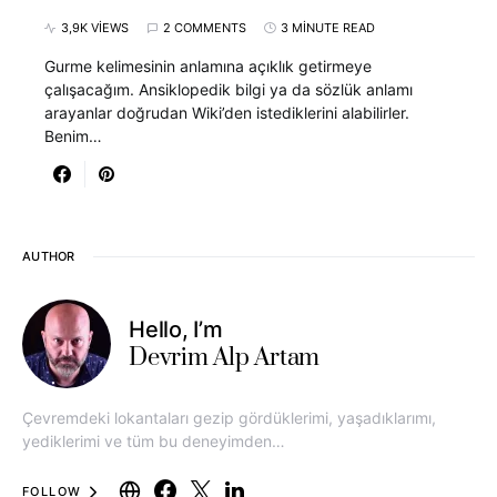
3,9K VIEWS
2 COMMENTS
3 MINUTE READ
Gurme kelimesinin anlamına açıklık getirmeye
çalışacağım. Ansiklopedik bilgi ya da sözlük anlamı
arayanlar doğrudan Wiki’den istediklerini alabilirler.
Benim…
AUTHOR
Hello, I’m
Devrim Alp Artam
Çevremdeki lokantaları gezip gördüklerimi, yaşadıklarımı,
yediklerimi ve tüm bu deneyimden…
FOLLOW