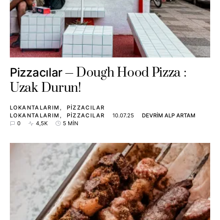
Dough Hood Pizza :
Pizzacılar
Uzak Durun!
LOKANTALARIM
PIZZACILAR
LOKANTALARIM
PIZZACILAR
10.07.25
DEVRIM ALP ARTAM
0
4,5K
5 MIN