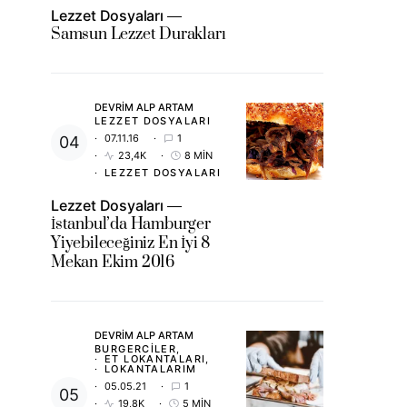
Lezzet Dosyaları
Samsun Lezzet Durakları
DEVRIM ALP ARTAM
LEZZET DOSYALARI
07.11.16
1
23,4K
8 MIN
LEZZET DOSYALARI
Lezzet Dosyaları
İstanbul’da Hamburger
Yiyebileceğiniz En İyi 8
Mekan Ekim 2016
DEVRIM ALP ARTAM
BURGERCILER
ET LOKANTALARI
LOKANTALARIM
05.05.21
1
19,8K
5 MIN