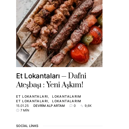
Dafni
Et Lokantaları
Ateşbaşı : Yeni Aşkım!
ET LOKANTALARI
LOKANTALARIM
ET LOKANTALARI
LOKANTALARIM
15.01.25
DEVRIM ALP ARTAM
0
9,6K
7 MIN
SOCIAL LINKS