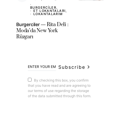
BURGERCILER
ET LOKANTALARI
LOKANTALARIM
Burgerciler
Rita Deli :
Moda’da New York
Rüzgarı
Subscribe
By checking this box, you confirm
that you have read and are agreeing to
our terms of use regarding the storage
of the data submitted through this form.