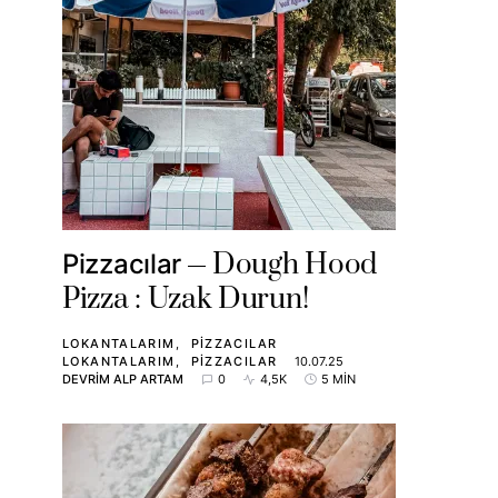
Dough Hood
Pizzacılar
Pizza : Uzak Durun!
LOKANTALARIM
PIZZACILAR
LOKANTALARIM
PIZZACILAR
10.07.25
DEVRIM ALP ARTAM
0
4,5K
5 MIN