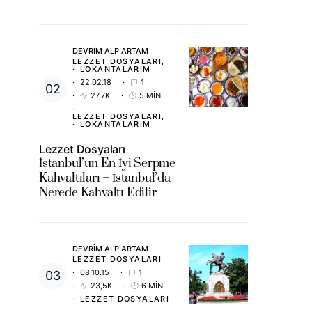
DEVRIM ALP ARTAM
LEZZET DOSYALARI
LOKANTALARIM
22.02.18
1
27,7K
5 MIN
LEZZET DOSYALARI
LOKANTALARIM
Lezzet Dosyaları
İstanbul’un En İyi Serpme
Kahvaltıları – İstanbul’da
Nerede Kahvaltı Edilir
DEVRIM ALP ARTAM
LEZZET DOSYALARI
08.10.15
1
23,5K
6 MIN
LEZZET DOSYALARI