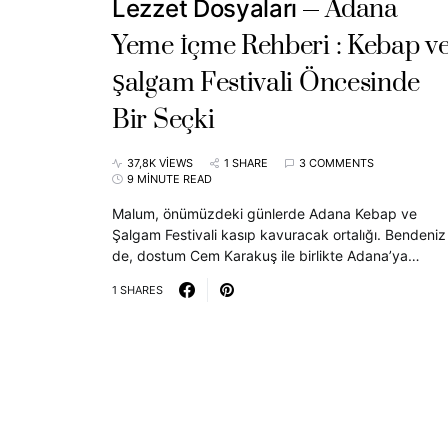
Adana
Lezzet Dosyaları
Yeme İçme Rehberi : Kebap v
Şalgam Festivali Öncesinde
Bir Seçki
37,8K VIEWS
1 SHARE
3 COMMENTS
9 MINUTE READ
Malum, önümüzdeki günlerde Adana Kebap ve
Şalgam Festivali kasıp kavuracak ortalığı. Bendeniz
de, dostum Cem Karakuş ile birlikte Adana’ya…
1 SHARES