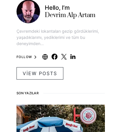
Hello, I’m
Devrim Alp Artam
Çevremdeki lokantaları gezip gördüklerimi,
yaşadıklarımı, yediklerimi ve tüm bu
deneyimden…
FOLLOW
VIEW POSTS
SON YAZILAR