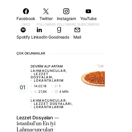
Facebook
Twitter
Instagram
YouTube
LIKES
FOLLOWERS
FOLLOWERS
SUBSCRIBERS
Spotify
LinkedIn
Goodreads
Mail
ÇOK OKUNANLAR
DEVRIM ALP ARTAM
LAHMACUNCULAR
LEZZET
DOSYALARI
LOKANTALARIM
14.02.18
1
27,9K
4 MIN
LAHMACUNCULAR
LEZZET DOSYALARI
LOKANTALARIM
Lezzet Dosyaları
İstanbul’un En İyi
Lahmacuncuları