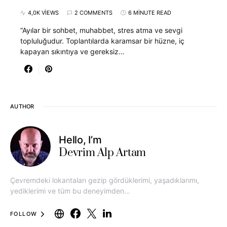
4,0K VIEWS
2 COMMENTS
6 MINUTE READ
“Ayılar bir sohbet, muhabbet, stres atma ve sevgi
topluluğudur. Toplantılarda karamsar bir hüzne, iç
kapayan sıkıntıya ve gereksiz…
AUTHOR
Hello, I’m
Devrim Alp Artam
Çevremdeki lokantaları gezip gördüklerimi, yaşadıklarımı,
yediklerimi ve tüm bu deneyimden…
FOLLOW