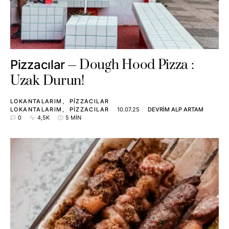
Dough Hood Pizza :
Pizzacılar
Uzak Durun!
LOKANTALARIM
PIZZACILAR
LOKANTALARIM
PIZZACILAR
10.07.25
DEVRIM ALP ARTAM
0
4,5K
5 MIN