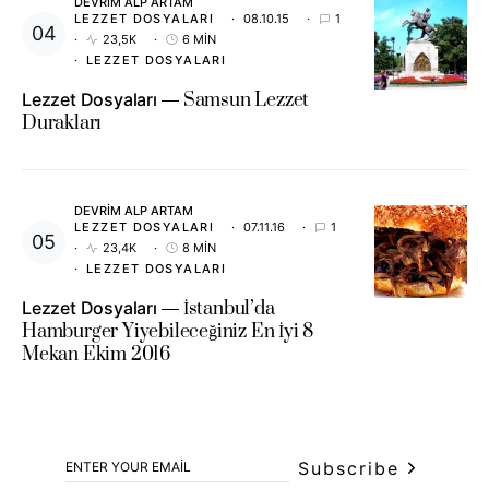
DEVRIM ALP ARTAM
LEZZET DOSYALARI
08.10.15
1
23,5K
6 MIN
LEZZET DOSYALARI
Lezzet Dosyaları
Samsun Lezzet
Durakları
DEVRIM ALP ARTAM
LEZZET DOSYALARI
07.11.16
1
23,4K
8 MIN
LEZZET DOSYALARI
Lezzet Dosyaları
İstanbul’da
Hamburger Yiyebileceğiniz En İyi 8
Mekan Ekim 2016
Subscribe