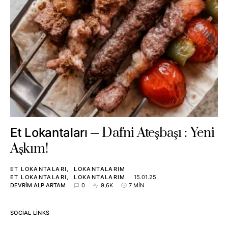
Dafni Ateşbaşı : Yeni
Et Lokantaları
Aşkım!
ET LOKANTALARI
LOKANTALARIM
ET LOKANTALARI
LOKANTALARIM
15.01.25
DEVRIM ALP ARTAM
0
9,6K
7 MIN
SOCIAL LINKS