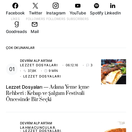
Facebook
Twitter
Instagram
YouTube
Spotify
LinkedIn
LIKES
FOLLOWERS
FOLLOWERS
SUBSCRIBERS
Goodreads
Mail
ÇOK OKUNANLAR
DEVRIM ALP ARTAM
LEZZET DOSYALARI
06.12.16
3
37,8K
9 MIN
LEZZET DOSYALARI
Lezzet Dosyaları
Adana Yeme İçme
Rehberi : Kebap ve Şalgam Festivali
Öncesinde Bir Seçki
DEVRIM ALP ARTAM
LAHMACUNCULAR
LEZZET DOSYALARI