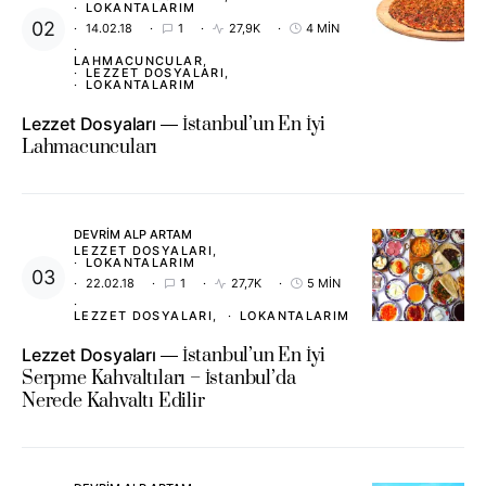
LOKANTALARIM
14.02.18
1
27,9K
4 MIN
LAHMACUNCULAR
LEZZET DOSYALARI
LOKANTALARIM
Lezzet Dosyaları
İstanbul’un En İyi
Lahmacuncuları
DEVRIM ALP ARTAM
LEZZET DOSYALARI
LOKANTALARIM
22.02.18
1
27,7K
5 MIN
LEZZET DOSYALARI
LOKANTALARIM
Lezzet Dosyaları
İstanbul’un En İyi
Serpme Kahvaltıları – İstanbul’da
Nerede Kahvaltı Edilir