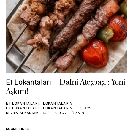
Dafni Ateşbaşı : Yeni
Et Lokantaları
Aşkım!
ET LOKANTALARI
LOKANTALARIM
ET LOKANTALARI
LOKANTALARIM
15.01.25
DEVRIM ALP ARTAM
0
9,6K
7 MIN
SOCIAL LINKS