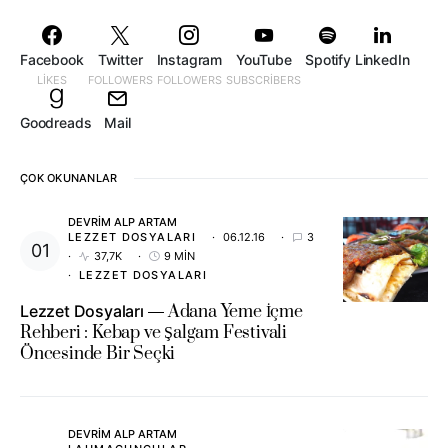
Facebook
Twitter
Instagram
YouTube
Spotify
LinkedIn
LIKES
FOLLOWERS
FOLLOWERS
SUBSCRIBERS
Goodreads
Mail
ÇOK OKUNANLAR
DEVRIM ALP ARTAM
LEZZET DOSYALARI
06.12.16
3
37,7K
9 MIN
LEZZET DOSYALARI
Lezzet Dosyaları
Adana Yeme İçme
Rehberi : Kebap ve Şalgam Festivali
Öncesinde Bir Seçki
DEVRIM ALP ARTAM