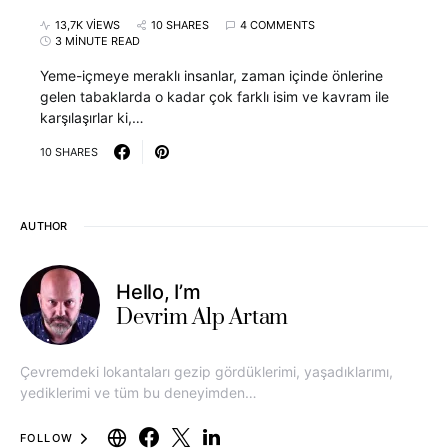
13,7K VIEWS
10 SHARES
4 COMMENTS
3 MINUTE READ
Yeme-içmeye meraklı insanlar, zaman içinde önlerine
gelen tabaklarda o kadar çok farklı isim ve kavram ile
karşılaşırlar ki,…
10 SHARES
AUTHOR
Hello, I’m
Devrim Alp Artam
Çevremdeki lokantaları gezip gördüklerimi, yaşadıklarımı,
yediklerimi ve tüm bu deneyimden…
FOLLOW