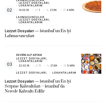
LAHMACUNCULAR
LEZZET DOSYALARI
LOKANTALARIM
14.02.18
1
27,9K
4 MIN
LAHMACUNCULAR
LEZZET DOSYALARI
LOKANTALARIM
Lezzet Dosyaları
İstanbul’un En İyi
Lahmacuncuları
DEVRIM ALP ARTAM
LEZZET DOSYALARI
LOKANTALARIM
22.02.18
1
27,6K
5 MIN
LEZZET DOSYALARI
LOKANTALARIM
Lezzet Dosyaları
İstanbul’un En İyi
Serpme Kahvaltıları – İstanbul’da
Nerede Kahvaltı Edilir