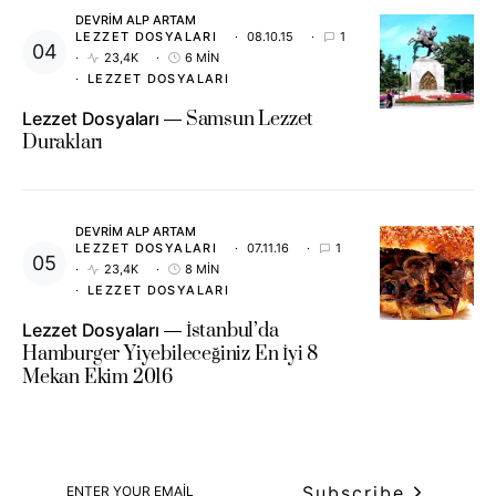
DEVRIM ALP ARTAM
LEZZET DOSYALARI
08.10.15
1
23,4K
6 MIN
LEZZET DOSYALARI
Lezzet Dosyaları
Samsun Lezzet
Durakları
DEVRIM ALP ARTAM
LEZZET DOSYALARI
07.11.16
1
23,4K
8 MIN
LEZZET DOSYALARI
Lezzet Dosyaları
İstanbul’da
Hamburger Yiyebileceğiniz En İyi 8
Mekan Ekim 2016
Subscribe