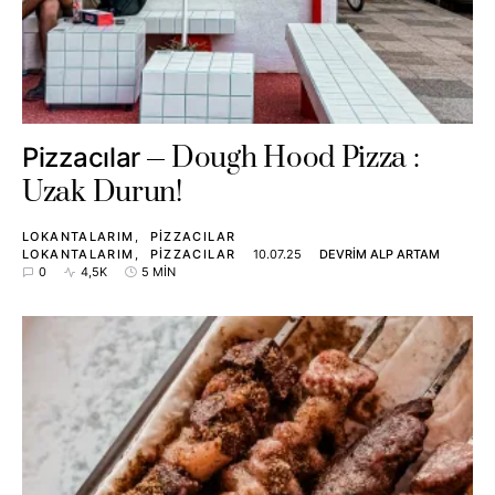
Dough Hood Pizza :
Pizzacılar
Uzak Durun!
LOKANTALARIM
PIZZACILAR
LOKANTALARIM
PIZZACILAR
10.07.25
DEVRIM ALP ARTAM
0
4,5K
5 MIN