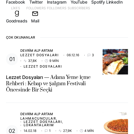
Facebook
Twitter
Instagram
YouTube
Spotify
LinkedIn
LIKES
FOLLOWERS
FOLLOWERS
SUBSCRIBERS
Goodreads
Mail
ÇOK OKUNANLAR
DEVRIM ALP ARTAM
LEZZET DOSYALARI
06.12.16
3
37,8K
9 MIN
LEZZET DOSYALARI
Lezzet Dosyaları
Adana Yeme İçme
Rehberi : Kebap ve Şalgam Festivali
Öncesinde Bir Seçki
DEVRIM ALP ARTAM
LAHMACUNCULAR
LEZZET DOSYALARI
LOKANTALARIM
14.02.18
1
27,9K
4 MIN