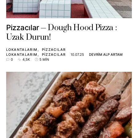
Dough Hood Pizza :
Pizzacılar
Uzak Durun!
LOKANTALARIM
PIZZACILAR
LOKANTALARIM
PIZZACILAR
10.07.25
DEVRIM ALP ARTAM
0
4,5K
5 MIN