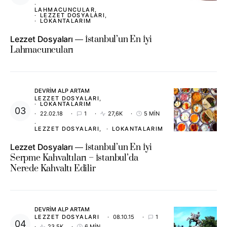
LAHMACUNCULAR
LEZZET DOSYALARI
LOKANTALARIM
Lezzet Dosyaları
İstanbul’un En İyi
Lahmacuncuları
DEVRIM ALP ARTAM
LEZZET DOSYALARI
LOKANTALARIM
22.02.18
1
27,6K
5 MIN
LEZZET DOSYALARI
LOKANTALARIM
Lezzet Dosyaları
İstanbul’un En İyi
Serpme Kahvaltıları – İstanbul’da
Nerede Kahvaltı Edilir
DEVRIM ALP ARTAM
LEZZET DOSYALARI
08.10.15
1
23,5K
6 MIN