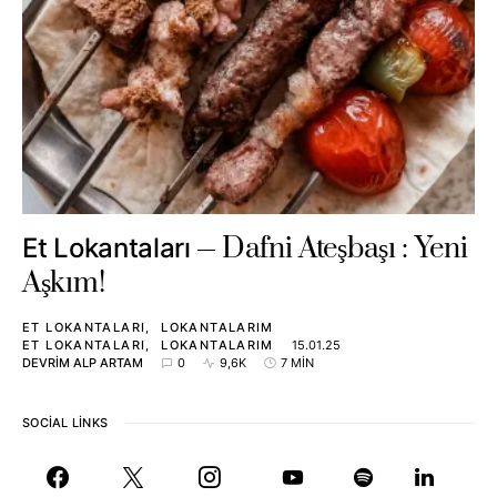
Dafni Ateşbaşı : Yeni
Et Lokantaları
Aşkım!
ET LOKANTALARI
LOKANTALARIM
ET LOKANTALARI
LOKANTALARIM
15.01.25
DEVRIM ALP ARTAM
0
9,6K
7 MIN
SOCIAL LINKS