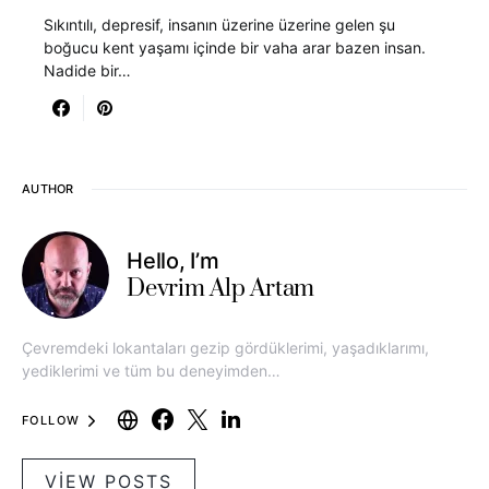
Sıkıntılı, depresif, insanın üzerine üzerine gelen şu
boğucu kent yaşamı içinde bir vaha arar bazen insan.
Nadide bir…
AUTHOR
Hello, I’m
Devrim Alp Artam
Çevremdeki lokantaları gezip gördüklerimi, yaşadıklarımı,
yediklerimi ve tüm bu deneyimden…
FOLLOW
VIEW POSTS