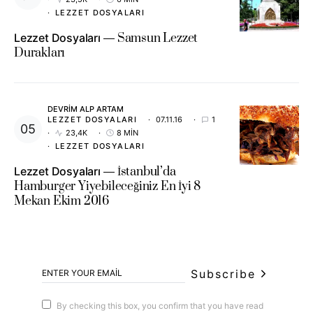
LEZZET DOSYALARI
Lezzet Dosyaları
Samsun Lezzet
Durakları
DEVRIM ALP ARTAM
LEZZET DOSYALARI
07.11.16
1
23,4K
8 MIN
LEZZET DOSYALARI
Lezzet Dosyaları
İstanbul’da
Hamburger Yiyebileceğiniz En İyi 8
Mekan Ekim 2016
Subscribe
By checking this box, you confirm that you have read