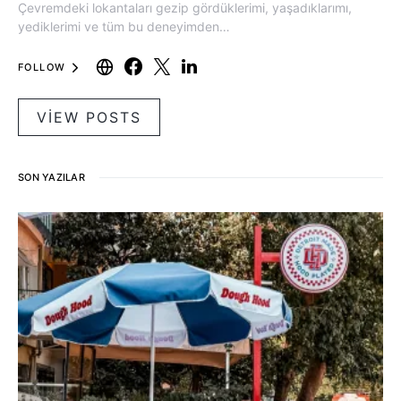
Çevremdeki lokantaları gezip gördüklerimi, yaşadıklarımı,
yediklerimi ve tüm bu deneyimden…
FOLLOW
VIEW POSTS
SON YAZILAR