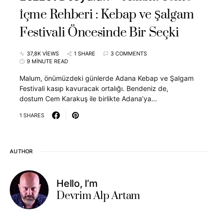
İçme Rehberi : Kebap ve Şalgam
Festivali Öncesinde Bir Seçki
37,8K VIEWS
1 SHARE
3 COMMENTS
9 MINUTE READ
Malum, önümüzdeki günlerde Adana Kebap ve Şalgam
Festivali kasıp kavuracak ortalığı. Bendeniz de,
dostum Cem Karakuş ile birlikte Adana’ya…
1 SHARES
AUTHOR
Hello, I’m
Devrim Alp Artam