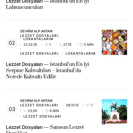
Lezzet Dosyaları
İstanbul’un En İyi
Lahmacuncuları
DEVRIM ALP ARTAM
LEZZET DOSYALARI
LOKANTALARIM
22.02.18
1
27,7K
5 MIN
LEZZET DOSYALARI
LOKANTALARIM
Lezzet Dosyaları
İstanbul’un En İyi
Serpme Kahvaltıları – İstanbul’da
Nerede Kahvaltı Edilir
DEVRIM ALP ARTAM
LEZZET DOSYALARI
08.10.15
1
23,5K
6 MIN
LEZZET DOSYALARI
Lezzet Dosyaları
Samsun Lezzet