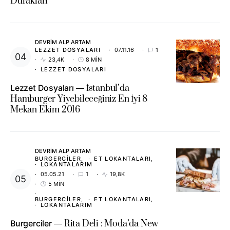
Durakları
DEVRIM ALP ARTAM
LEZZET DOSYALARI
07.11.16
1
23,4K
8 MIN
LEZZET DOSYALARI
Lezzet Dosyaları
İstanbul’da
Hamburger Yiyebileceğiniz En İyi 8
Mekan Ekim 2016
DEVRIM ALP ARTAM
BURGERCILER
ET LOKANTALARI
LOKANTALARIM
05.05.21
1
19,8K
5 MIN
BURGERCILER
ET LOKANTALARI
LOKANTALARIM
Burgerciler
Rita Deli : Moda’da New