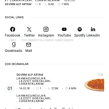
ET LOKANTALARI
LOKANTALARIM
15.01.25
DEVRIM ALP ARTAM
0
9,6K
7 MIN
SOCIAL LINKS
Facebook
Twitter
Instagram
YouTube
Spotify
LinkedIn
LIKES
FOLLOWERS
FOLLOWERS
SUBSCRIBERS
Goodreads
Mail
ÇOK OKUNANLAR
DEVRIM ALP ARTAM
LAHMACUNCULAR
LEZZET DOSYALARI
LOKANTALARIM
14.02.18
1
27,9K
4 MIN
LAHMACUNCULAR
LEZZET DOSYALARI
LOKANTALARIM