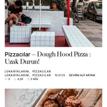
Dough Hood Pizza :
Pizzacılar
Uzak Durun!
LOKANTALARIM
PIZZACILAR
LOKANTALARIM
PIZZACILAR
10.07.25
DEVRIM ALP ARTAM
0
4,5K
5 MIN