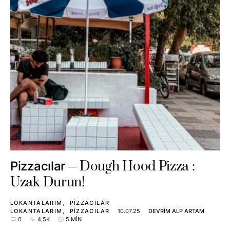
Dough Hood Pizza :
Pizzacılar
Uzak Durun!
LOKANTALARIM
PIZZACILAR
LOKANTALARIM
PIZZACILAR
10.07.25
DEVRIM ALP ARTAM
0
4,5K
5 MIN