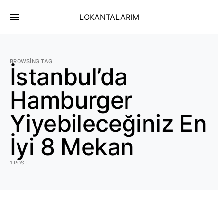
LOKANTALARIM
BROWSING TAG
İstanbul’da
Hamburger
Yiyebileceğiniz En
İyi 8 Mekan
1 POST