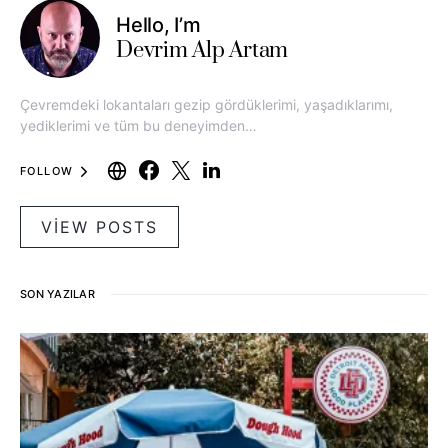
Hello, I’m
Devrim Alp Artam
Çevremdeki lokantaları gezip gördüklerimi, yaşadıklarımı,
yediklerimi ve tüm bu deneyimden…
FOLLOW
VIEW POSTS
SON YAZILAR