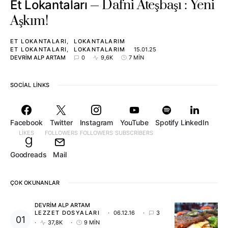
Dafni Ateşbaşı : Yeni
Et Lokantaları
Aşkım!
ET LOKANTALARI
LOKANTALARIM
ET LOKANTALARI
LOKANTALARIM
15.01.25
DEVRIM ALP ARTAM
0
9,6K
7 MIN
SOCIAL LINKS
Facebook
Twitter
Instagram
YouTube
Spotify
LinkedIn
LIKES
FOLLOWERS
FOLLOWERS
SUBSCRIBERS
Goodreads
Mail
ÇOK OKUNANLAR
DEVRIM ALP ARTAM
LEZZET DOSYALARI
06.12.16
3
37,8K
9 MIN