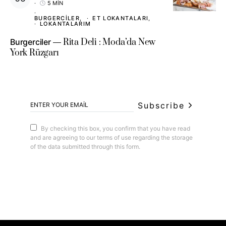
5 MIN
BURGERCILER
ET LOKANTALARI
LOKANTALARIM
Burgerciler
Rita Deli : Moda’da New
York Rüzgarı
Subscribe
By checking this box, you confirm that you have read
and are agreeing to our terms of use regarding the storage
of the data submitted through this form.