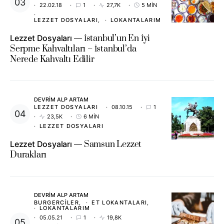
22.02.18
1
27,7K
5 MIN
LEZZET DOSYALARI
LOKANTALARIM
Lezzet Dosyaları
İstanbul’un En İyi
Serpme Kahvaltıları – İstanbul’da
Nerede Kahvaltı Edilir
DEVRIM ALP ARTAM
LEZZET DOSYALARI
08.10.15
1
23,5K
6 MIN
LEZZET DOSYALARI
Lezzet Dosyaları
Samsun Lezzet
Durakları
DEVRIM ALP ARTAM
BURGERCILER
ET LOKANTALARI
LOKANTALARIM
05.05.21
1
19,8K