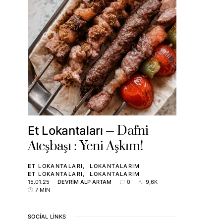
Dafni
Et Lokantaları
Ateşbaşı : Yeni Aşkım!
ET LOKANTALARI
LOKANTALARIM
ET LOKANTALARI
LOKANTALARIM
15.01.25
DEVRIM ALP ARTAM
0
9,6K
7 MIN
SOCIAL LINKS