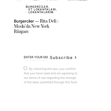
BURGERCILER
ET LOKANTALARI
LOKANTALARIM
Burgerciler
Rita Deli :
Moda’da New York
Rüzgarı
Subscribe
By checking this box, you confirm
that you have read and are agreeing to
our terms of use regarding the storage
of the data submitted through this form.