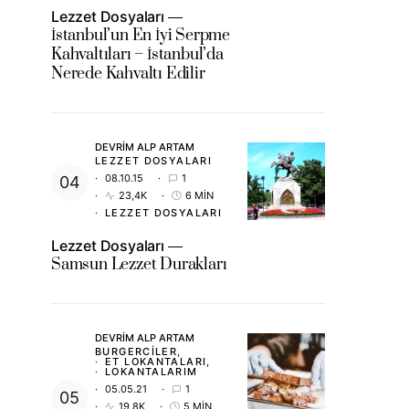
Lezzet Dosyaları
İstanbul’un En İyi Serpme
Kahvaltıları – İstanbul’da
Nerede Kahvaltı Edilir
DEVRIM ALP ARTAM
LEZZET DOSYALARI
08.10.15
1
23,4K
6 MIN
LEZZET DOSYALARI
Lezzet Dosyaları
Samsun Lezzet Durakları
DEVRIM ALP ARTAM
BURGERCILER
ET LOKANTALARI
LOKANTALARIM
05.05.21
1
19,8K
5 MIN