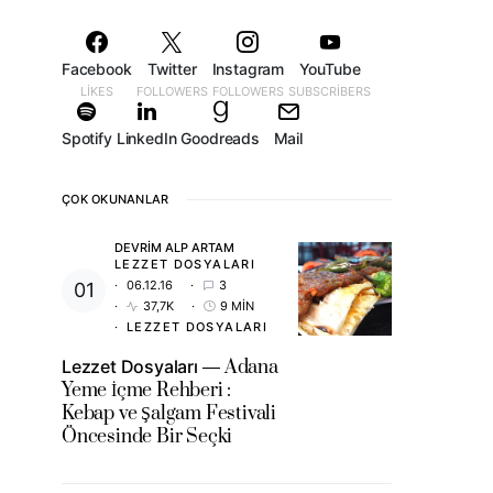
Facebook
Twitter
Instagram
YouTube
LIKES
FOLLOWERS
FOLLOWERS
SUBSCRIBERS
Spotify
LinkedIn
Goodreads
Mail
ÇOK OKUNANLAR
DEVRIM ALP ARTAM
LEZZET DOSYALARI
06.12.16
3
37,7K
9 MIN
LEZZET DOSYALARI
Lezzet Dosyaları
Adana
Yeme İçme Rehberi :
Kebap ve Şalgam Festivali
Öncesinde Bir Seçki