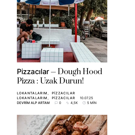
Dough Hood
Pizzacılar
Pizza : Uzak Durun!
LOKANTALARIM
PIZZACILAR
LOKANTALARIM
PIZZACILAR
10.07.25
DEVRIM ALP ARTAM
0
4,5K
5 MIN