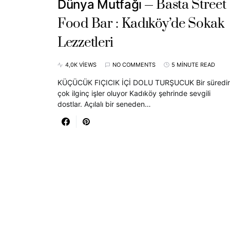
Basta Street
Dünya Mutfağı
Food Bar : Kadıköy’de Sokak
Lezzetleri
4,0K VIEWS
NO COMMENTS
5 MINUTE READ
KÜÇÜCÜK FIÇICIK İÇİ DOLU TURŞUCUK Bir süredir
çok ilginç işler oluyor Kadıköy şehrinde sevgili
dostlar. Açılalı bir seneden…