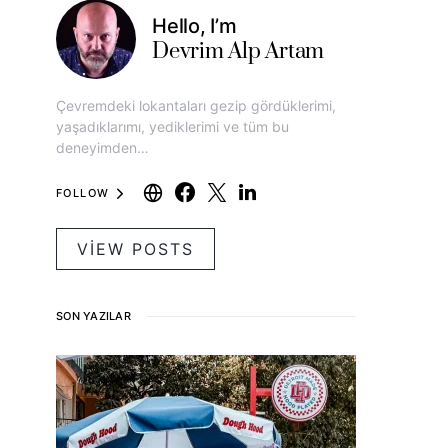
Hello, I’m
Devrim Alp Artam
Çevremdeki lokantaları gezip gördüklerimi,
yaşadıklarımı, yediklerimi ve tüm bu
deneyimden…
FOLLOW
VIEW POSTS
SON YAZILAR