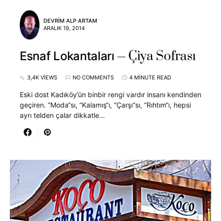
DEVRIM ALP ARTAM
ARALIK 19, 2014
Çiya Sofrası
Esnaf Lokantaları
3,4K VIEWS
NO COMMENTS
4 MINUTE READ
Eski dost Kadıköy’ün binbir rengi vardır insanı kendinden
geçiren. “Moda“sı, “Kalamış“ı, “Çarşı“sı, “Rıhtım“ı, hepsi
ayrı telden çalar dikkatle…