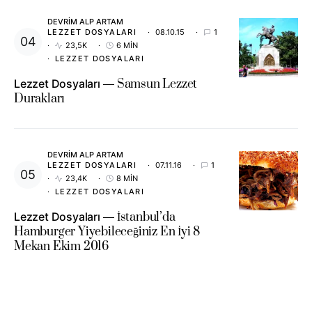
DEVRIM ALP ARTAM
LEZZET DOSYALARI
08.10.15
1
23,5K
6 MIN
LEZZET DOSYALARI
Lezzet Dosyaları
Samsun Lezzet
Durakları
DEVRIM ALP ARTAM
LEZZET DOSYALARI
07.11.16
1
23,4K
8 MIN
LEZZET DOSYALARI
Lezzet Dosyaları
İstanbul’da
Hamburger Yiyebileceğiniz En İyi 8
Mekan Ekim 2016