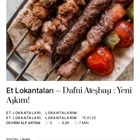
Dafni Ateşbaşı : Yeni
Et Lokantaları
Aşkım!
ET LOKANTALARI
LOKANTALARIM
ET LOKANTALARI
LOKANTALARIM
15.01.25
DEVRIM ALP ARTAM
0
9,6K
7 MIN
SOCIAL LINKS