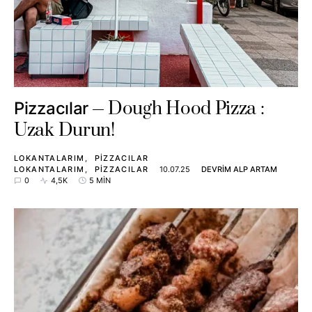
Dough Hood Pizza :
Pizzacılar
Uzak Durun!
LOKANTALARIM
PIZZACILAR
LOKANTALARIM
PIZZACILAR
10.07.25
DEVRIM ALP ARTAM
0
4,5K
5 MIN