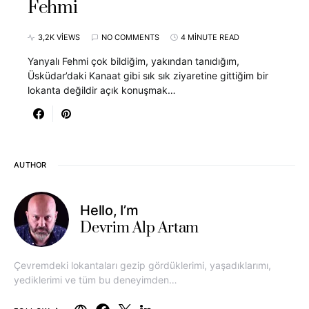
Fehmi
3,2K VIEWS
NO COMMENTS
4 MINUTE READ
Yanyalı Fehmi çok bildiğim, yakından tanıdığım,
Üsküdar’daki Kanaat gibi sık sık ziyaretine gittiğim bir
lokanta değildir açık konuşmak…
AUTHOR
Hello, I’m
Devrim Alp Artam
Çevremdeki lokantaları gezip gördüklerimi, yaşadıklarımı,
yediklerimi ve tüm bu deneyimden…