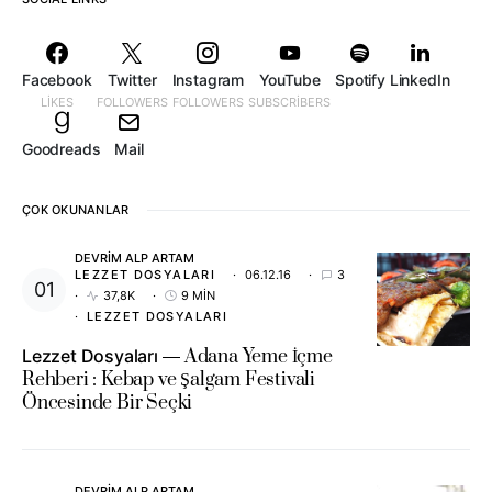
Facebook
Twitter
Instagram
YouTube
Spotify
LinkedIn
LIKES
FOLLOWERS
FOLLOWERS
SUBSCRIBERS
Goodreads
Mail
ÇOK OKUNANLAR
DEVRIM ALP ARTAM
LEZZET DOSYALARI
06.12.16
3
37,8K
9 MIN
LEZZET DOSYALARI
Lezzet Dosyaları
Adana Yeme İçme
Rehberi : Kebap ve Şalgam Festivali
Öncesinde Bir Seçki
DEVRIM ALP ARTAM