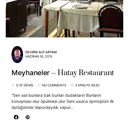
DEVRIM ALP ARTAM
HAZIRAN 16, 2015
Hatay Restaurant
Meyhaneler
3,7K VIEWS
NO COMMENTS
3 MINUTE READ
“Sen asıl bunlara bak bunlar dudakların Bunların
konuşması olur öpülmesi olur Seni usulca öpmüştüm ilk
öptüğümde Vapurdaydık vapur…