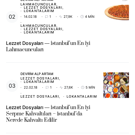
LAHMACUNCULAR
LEZZET DOSYALARI
LOKANTALARIM
14.02.18
1
27,9K
4 MIN
LAHMACUNCULAR
LEZZET DOSYALARI
LOKANTALARIM
Lezzet Dosyaları
İstanbul’un En İyi
Lahmacuncuları
DEVRIM ALP ARTAM
LEZZET DOSYALARI
LOKANTALARIM
22.02.18
1
27,6K
5 MIN
LEZZET DOSYALARI
LOKANTALARIM
Lezzet Dosyaları
İstanbul’un En İyi
Serpme Kahvaltıları – İstanbul’da
Nerede Kahvaltı Edilir