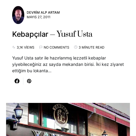
DEVRIM ALP ARTAM
MAYIS 27, 2011
Yusuf Usta
Kebapçılar
3,1K VIEWS
NO COMMENTS
3 MINUTE READ
Yusuf Usta satır ile hazırlanmış lezzetli kebaplar
yiyebileceğiniz az sayda mekandan birisi. İki kez ziyaret
ettiğim bu lokanta…