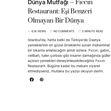
Fıccın
Dünya Mutfağı
Restaurant: Eşi Benzeri
Olmayan Bir Dünya
6,1K VIEWS
NO COMMENTS
5 MINUTE READ
İstanbul'da, hatta belki de Türkiye'de Osetya
yemeklerinin en güzel örneklerini sunan mükemmel
bir lokanta anlatacağım şimdi sizlere. Fıccın, gabın,
velibah, tulen çorbası gibi insanın damağında güller
açtıran yemekleri deneyimleyebileceğiniz Fıccın
Restaurant. Bugüne kadar bu mekanı ziyaret
etmediyseniz, mutlaka bu yazıyı okuyun derim.