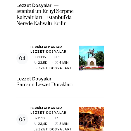
Lezzet Dosyaları
İstanbul’un En İyi Serpme
Kahvaltıları – İstanbul’da
Nerede Kahvaltı Edilir
DEVRIM ALP ARTAM
LEZZET DOSYALARI
08.10.15
1
23,5K
6 MIN
LEZZET DOSYALARI
Lezzet Dosyaları
Samsun Lezzet Durakları
DEVRIM ALP ARTAM
LEZZET DOSYALARI
07.11.16
1
23,4K
8 MIN
LEZZET DOSYALARI