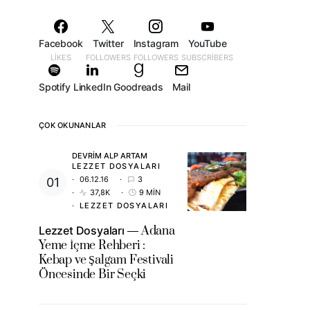
Facebook
Twitter
Instagram
YouTube
LIKES
FOLLOWERS
FOLLOWERS
SUBSCRIBERS
Spotify
LinkedIn
Goodreads
Mail
ÇOK OKUNANLAR
DEVRIM ALP ARTAM
LEZZET DOSYALARI
06.12.16
3
37,8K
9 MIN
LEZZET DOSYALARI
Lezzet Dosyaları
Adana
Yeme İçme Rehberi :
Kebap ve Şalgam Festivali
Öncesinde Bir Seçki