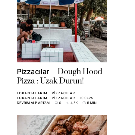
Dough Hood
Pizzacılar
Pizza : Uzak Durun!
LOKANTALARIM
PIZZACILAR
LOKANTALARIM
PIZZACILAR
10.07.25
DEVRIM ALP ARTAM
0
4,5K
5 MIN