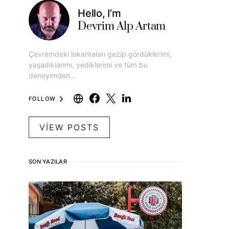
Hello, I’m
Devrim Alp Artam
Çevremdeki lokantaları gezip gördüklerimi,
yaşadıklarımı, yediklerimi ve tüm bu
deneyimden…
FOLLOW
VIEW POSTS
SON YAZILAR