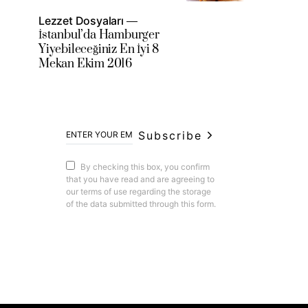
Lezzet Dosyaları
İstanbul’da Hamburger
Yiyebileceğiniz En İyi 8
Mekan Ekim 2016
Subscribe
By checking this box, you confirm
that you have read and are agreeing to
our terms of use regarding the storage
of the data submitted through this form.