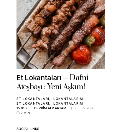
Dafni
Et Lokantaları
Ateşbaşı : Yeni Aşkım!
ET LOKANTALARI
LOKANTALARIM
ET LOKANTALARI
LOKANTALARIM
15.01.25
DEVRIM ALP ARTAM
0
9,6K
7 MIN
SOCIAL LINKS