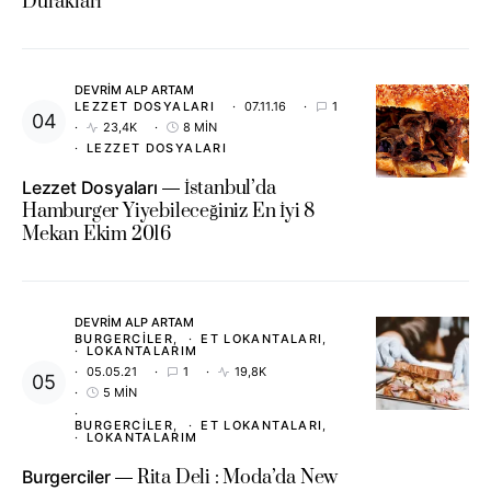
Durakları
DEVRIM ALP ARTAM
LEZZET DOSYALARI
07.11.16
1
23,4K
8 MIN
LEZZET DOSYALARI
Lezzet Dosyaları
İstanbul’da
Hamburger Yiyebileceğiniz En İyi 8
Mekan Ekim 2016
DEVRIM ALP ARTAM
BURGERCILER
ET LOKANTALARI
LOKANTALARIM
05.05.21
1
19,8K
5 MIN
BURGERCILER
ET LOKANTALARI
LOKANTALARIM
Burgerciler
Rita Deli : Moda’da New