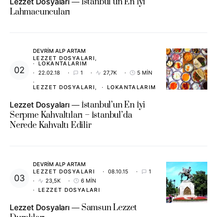
Lezzet Dosyaları
İstanbul’un En İyi
Lahmacuncuları
DEVRIM ALP ARTAM
LEZZET DOSYALARI
LOKANTALARIM
22.02.18
1
27,7K
5 MIN
LEZZET DOSYALARI
LOKANTALARIM
Lezzet Dosyaları
İstanbul’un En İyi
Serpme Kahvaltıları – İstanbul’da
Nerede Kahvaltı Edilir
DEVRIM ALP ARTAM
LEZZET DOSYALARI
08.10.15
1
23,5K
6 MIN
LEZZET DOSYALARI
Lezzet Dosyaları
Samsun Lezzet