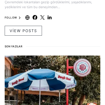
Çevremdeki lokantaları gezip gördüklerimi, yaşadıklarımı,
yediklerimi ve tüm bu deneyimden…
FOLLOW
VIEW POSTS
SON YAZILAR