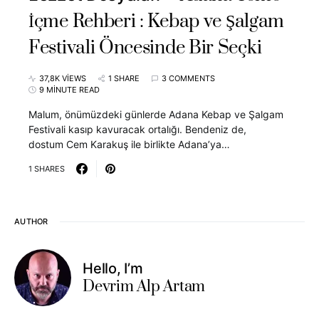
İçme Rehberi : Kebap ve Şalgam
Festivali Öncesinde Bir Seçki
37,8K VIEWS
1 SHARE
3 COMMENTS
9 MINUTE READ
Malum, önümüzdeki günlerde Adana Kebap ve Şalgam
Festivali kasıp kavuracak ortalığı. Bendeniz de,
dostum Cem Karakuş ile birlikte Adana’ya…
1 SHARES
AUTHOR
Hello, I’m
Devrim Alp Artam