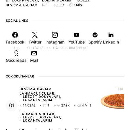
ET LOKANTALARI
LOKANTALARIM
15.01.25
DEVRIM ALP ARTAM
0
9,6K
7 MIN
SOCIAL LINKS
Facebook
Twitter
Instagram
YouTube
Spotify
LinkedIn
LIKES
FOLLOWERS
FOLLOWERS
SUBSCRIBERS
Goodreads
Mail
ÇOK OKUNANLAR
DEVRIM ALP ARTAM
LAHMACUNCULAR
LEZZET DOSYALARI
LOKANTALARIM
14.02.18
1
27,9K
4 MIN
LAHMACUNCULAR
LEZZET DOSYALARI
LOKANTALARIM