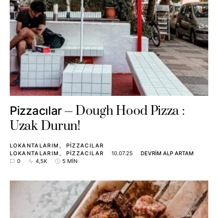
Dough Hood Pizza :
Pizzacılar
Uzak Durun!
LOKANTALARIM
PIZZACILAR
LOKANTALARIM
PIZZACILAR
10.07.25
DEVRIM ALP ARTAM
0
4,5K
5 MIN