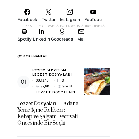
Facebook
Twitter
Instagram
YouTube
LIKES
FOLLOWERS
FOLLOWERS
SUBSCRIBERS
Spotify
LinkedIn
Goodreads
Mail
ÇOK OKUNANLAR
DEVRIM ALP ARTAM
LEZZET DOSYALARI
06.12.16
3
37,8K
9 MIN
LEZZET DOSYALARI
Lezzet Dosyaları
Adana
Yeme İçme Rehberi :
Kebap ve Şalgam Festivali
Öncesinde Bir Seçki