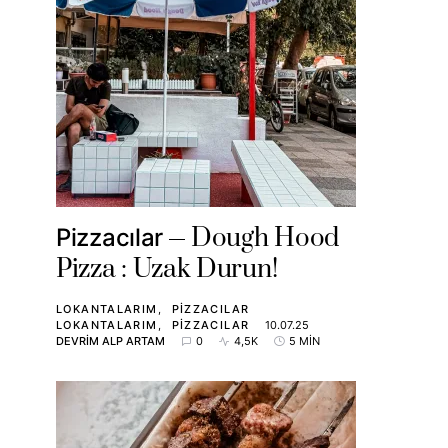
Dough Hood
Pizzacılar
Pizza : Uzak Durun!
LOKANTALARIM
PIZZACILAR
LOKANTALARIM
PIZZACILAR
10.07.25
DEVRIM ALP ARTAM
0
4,5K
5 MIN