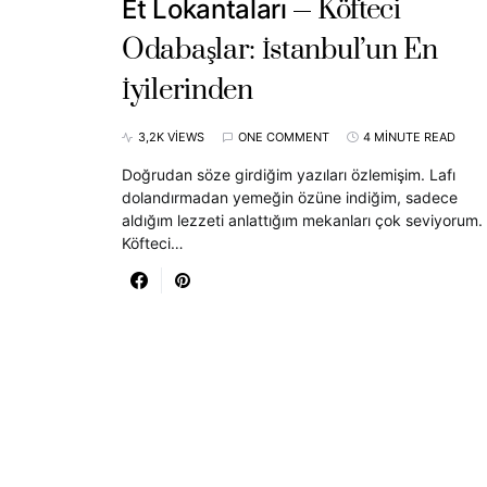
Köfteci
Et Lokantaları
Odabaşlar: İstanbul’un En
İyilerinden
3,2K VIEWS
ONE COMMENT
4 MINUTE READ
Doğrudan söze girdiğim yazıları özlemişim. Lafı
dolandırmadan yemeğin özüne indiğim, sadece
aldığım lezzeti anlattığım mekanları çok seviyorum.
Köfteci…