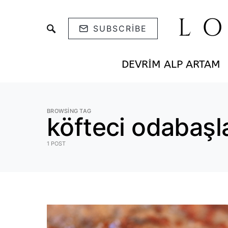
L
SUBSCRIBE
DEVRIM ALP ARTAM
BROWSING TAG
köfteci odabaşl
1 POST