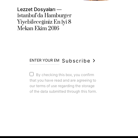
Lezzet Dosyaları
İstanbul’da Hamburger
Yiyebileceğiniz En İyi 8
Mekan Ekim 2016
Subscribe
By checking this box, you confirm
that you have read and are agreeing to
our terms of use regarding the storage
of the data submitted through this form.