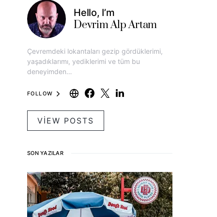
Hello, I’m
Devrim Alp Artam
Çevremdeki lokantaları gezip gördüklerimi,
yaşadıklarımı, yediklerimi ve tüm bu
deneyimden…
FOLLOW
VIEW POSTS
SON YAZILAR