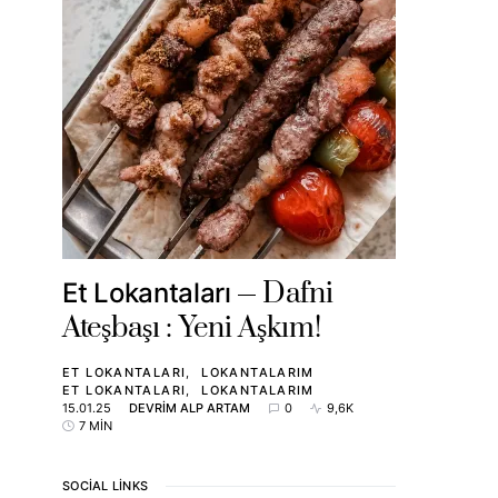
Dafni
Et Lokantaları
Ateşbaşı : Yeni Aşkım!
ET LOKANTALARI
LOKANTALARIM
ET LOKANTALARI
LOKANTALARIM
15.01.25
DEVRIM ALP ARTAM
0
9,6K
7 MIN
SOCIAL LINKS