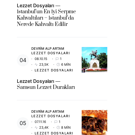
Lezzet Dosyaları
İstanbul’un En İyi Serpme
Kahvaltıları – İstanbul’da
Nerede Kahvaltı Edilir
DEVRIM ALP ARTAM
LEZZET DOSYALARI
08.10.15
1
23,5K
6 MIN
LEZZET DOSYALARI
Lezzet Dosyaları
Samsun Lezzet Durakları
DEVRIM ALP ARTAM
LEZZET DOSYALARI
07.11.16
1
23,4K
8 MIN
LEZZET DOSYALARI