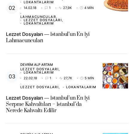
LOKANTALARIM
14.02.18
1
27,9K
4 MIN
LAHMACUNCULAR
LEZZET DOSYALARI
LOKANTALARIM
Lezzet Dosyaları
İstanbul’un En İyi
Lahmacuncuları
DEVRIM ALP ARTAM
LEZZET DOSYALARI
LOKANTALARIM
22.02.18
1
27,7K
5 MIN
LEZZET DOSYALARI
LOKANTALARIM
Lezzet Dosyaları
İstanbul’un En İyi
Serpme Kahvaltıları – İstanbul’da
Nerede Kahvaltı Edilir