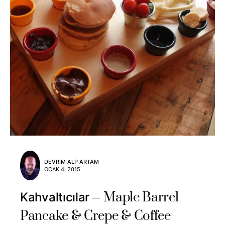
DEVRIM ALP ARTAM
OCAK 4, 2015
Maple Barrel
Kahvaltıcılar
Pancake & Crepe & Coffee