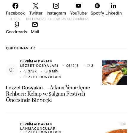
Facebook
Twitter
Instagram
YouTube
Spotify
LinkedIn
LIKES
FOLLOWERS
FOLLOWERS
SUBSCRIBERS
Goodreads
Mail
ÇOK OKUNANLAR
DEVRIM ALP ARTAM
LEZZET DOSYALARI
06.12.16
3
37,8K
9 MIN
LEZZET DOSYALARI
Lezzet Dosyaları
Adana Yeme İçme
Rehberi : Kebap ve Şalgam Festivali
Öncesinde Bir Seçki
DEVRIM ALP ARTAM
LAHMACUNCULAR
LEZZET DOSYALARI