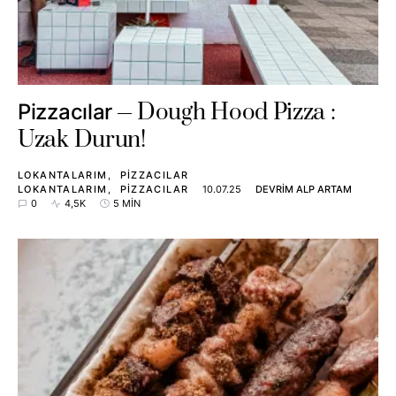
Dough Hood Pizza :
Pizzacılar
Uzak Durun!
LOKANTALARIM
PIZZACILAR
LOKANTALARIM
PIZZACILAR
10.07.25
DEVRIM ALP ARTAM
0
4,5K
5 MIN