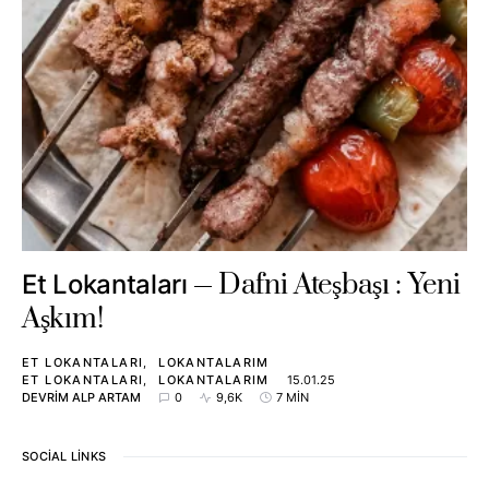
Dafni Ateşbaşı : Yeni
Et Lokantaları
Aşkım!
ET LOKANTALARI
LOKANTALARIM
ET LOKANTALARI
LOKANTALARIM
15.01.25
DEVRIM ALP ARTAM
0
9,6K
7 MIN
SOCIAL LINKS