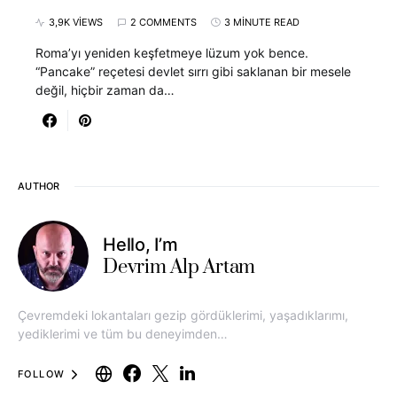
3,9K VIEWS
2 COMMENTS
3 MINUTE READ
Roma’yı yeniden keşfetmeye lüzum yok bence.
“Pancake” reçetesi devlet sırrı gibi saklanan bir mesele
değil, hiçbir zaman da…
AUTHOR
Hello, I’m
Devrim Alp Artam
Çevremdeki lokantaları gezip gördüklerimi, yaşadıklarımı,
yediklerimi ve tüm bu deneyimden…
FOLLOW