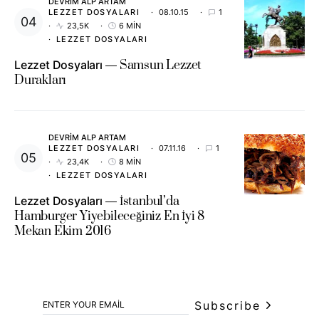
DEVRIM ALP ARTAM
LEZZET DOSYALARI
08.10.15
1
23,5K
6 MIN
LEZZET DOSYALARI
Lezzet Dosyaları
Samsun Lezzet
Durakları
DEVRIM ALP ARTAM
LEZZET DOSYALARI
07.11.16
1
23,4K
8 MIN
LEZZET DOSYALARI
Lezzet Dosyaları
İstanbul’da
Hamburger Yiyebileceğiniz En İyi 8
Mekan Ekim 2016
Subscribe