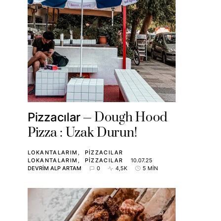
Dough Hood
Pizzacılar
Pizza : Uzak Durun!
LOKANTALARIM
PIZZACILAR
LOKANTALARIM
PIZZACILAR
10.07.25
DEVRIM ALP ARTAM
0
4,5K
5 MIN