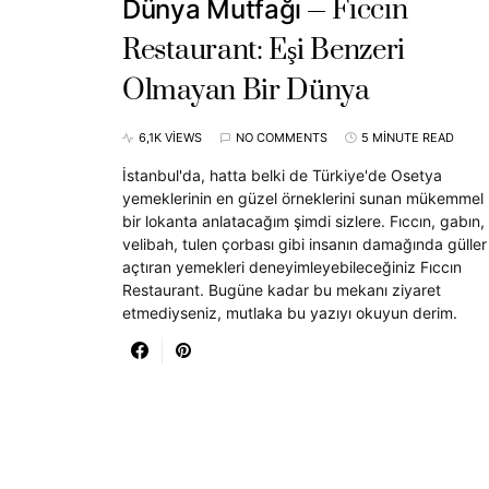
Fıccın
Dünya Mutfağı
Restaurant: Eşi Benzeri
Olmayan Bir Dünya
6,1K VIEWS
NO COMMENTS
5 MINUTE READ
İstanbul'da, hatta belki de Türkiye'de Osetya
yemeklerinin en güzel örneklerini sunan mükemmel
bir lokanta anlatacağım şimdi sizlere. Fıccın, gabın,
velibah, tulen çorbası gibi insanın damağında güller
açtıran yemekleri deneyimleyebileceğiniz Fıccın
Restaurant. Bugüne kadar bu mekanı ziyaret
etmediyseniz, mutlaka bu yazıyı okuyun derim.