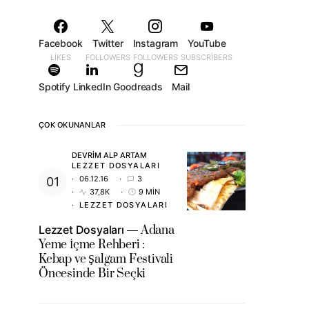
Facebook
Twitter
Instagram
YouTube
LIKES
FOLLOWERS
FOLLOWERS
SUBSCRIBERS
Spotify
LinkedIn
Goodreads
Mail
ÇOK OKUNANLAR
DEVRIM ALP ARTAM
LEZZET DOSYALARI
06.12.16
3
37,8K
9 MIN
LEZZET DOSYALARI
Lezzet Dosyaları
Adana
Yeme İçme Rehberi :
Kebap ve Şalgam Festivali
Öncesinde Bir Seçki