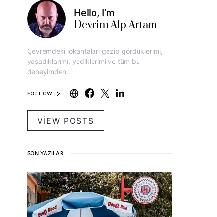
Hello, I’m
Devrim Alp Artam
Çevremdeki lokantaları gezip gördüklerimi,
yaşadıklarımı, yediklerimi ve tüm bu
deneyimden…
FOLLOW
VIEW POSTS
SON YAZILAR