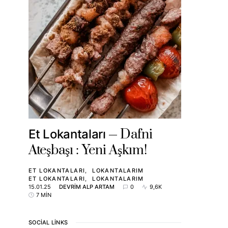
Dafni
Et Lokantaları
Ateşbaşı : Yeni Aşkım!
ET LOKANTALARI
LOKANTALARIM
ET LOKANTALARI
LOKANTALARIM
15.01.25
DEVRIM ALP ARTAM
0
9,6K
7 MIN
SOCIAL LINKS