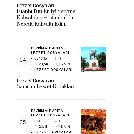
Lezzet Dosyaları
İstanbul’un En İyi Serpme
Kahvaltıları – İstanbul’da
Nerede Kahvaltı Edilir
DEVRIM ALP ARTAM
LEZZET DOSYALARI
08.10.15
1
23,5K
6 MIN
LEZZET DOSYALARI
Lezzet Dosyaları
Samsun Lezzet Durakları
DEVRIM ALP ARTAM
LEZZET DOSYALARI
07.11.16
1
23,4K
8 MIN
LEZZET DOSYALARI