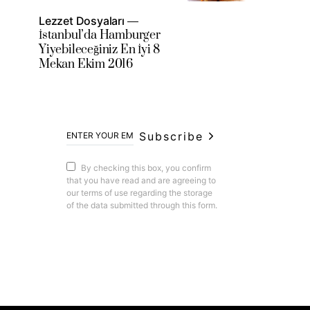
Lezzet Dosyaları
İstanbul’da Hamburger
Yiyebileceğiniz En İyi 8
Mekan Ekim 2016
Subscribe
By checking this box, you confirm
that you have read and are agreeing to
our terms of use regarding the storage
of the data submitted through this form.