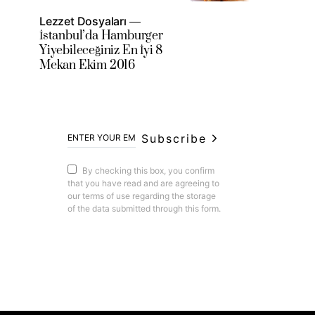
Lezzet Dosyaları
İstanbul’da Hamburger
Yiyebileceğiniz En İyi 8
Mekan Ekim 2016
Subscribe
By checking this box, you confirm
that you have read and are agreeing to
our terms of use regarding the storage
of the data submitted through this form.