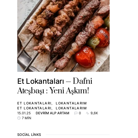
Dafni
Et Lokantaları
Ateşbaşı : Yeni Aşkım!
ET LOKANTALARI
LOKANTALARIM
ET LOKANTALARI
LOKANTALARIM
15.01.25
DEVRIM ALP ARTAM
0
9,6K
7 MIN
SOCIAL LINKS