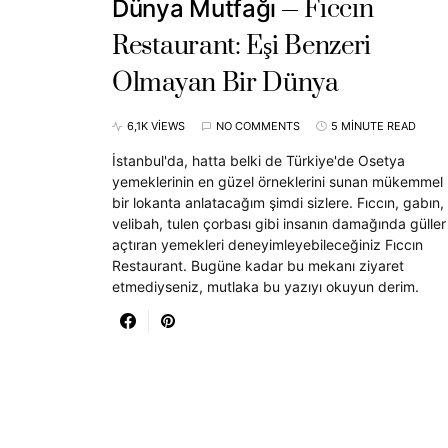
Fıccın
Dünya Mutfağı
Restaurant: Eşi Benzeri
Olmayan Bir Dünya
6,1K VIEWS
NO COMMENTS
5 MINUTE READ
İstanbul'da, hatta belki de Türkiye'de Osetya
yemeklerinin en güzel örneklerini sunan mükemmel
bir lokanta anlatacağım şimdi sizlere. Fıccın, gabın,
velibah, tulen çorbası gibi insanın damağında güller
açtıran yemekleri deneyimleyebileceğiniz Fıccın
Restaurant. Bugüne kadar bu mekanı ziyaret
etmediyseniz, mutlaka bu yazıyı okuyun derim.