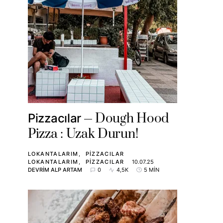
Dough Hood
Pizzacılar
Pizza : Uzak Durun!
LOKANTALARIM
PIZZACILAR
LOKANTALARIM
PIZZACILAR
10.07.25
DEVRIM ALP ARTAM
0
4,5K
5 MIN