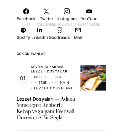
Facebook
Twitter
Instagram
YouTube
LIKES
FOLLOWERS
FOLLOWERS
SUBSCRIBERS
Spotify
LinkedIn
Goodreads
Mail
ÇOK OKUNANLAR
DEVRIM ALP ARTAM
LEZZET DOSYALARI
06.12.16
3
37,8K
9 MIN
LEZZET DOSYALARI
Lezzet Dosyaları
Adana
Yeme İçme Rehberi :
Kebap ve Şalgam Festivali
Öncesinde Bir Seçki