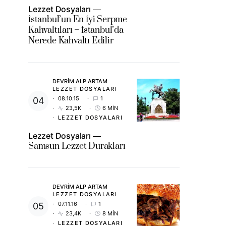
Lezzet Dosyaları
İstanbul’un En İyi Serpme
Kahvaltıları – İstanbul’da
Nerede Kahvaltı Edilir
DEVRIM ALP ARTAM
LEZZET DOSYALARI
08.10.15
1
23,5K
6 MIN
LEZZET DOSYALARI
Lezzet Dosyaları
Samsun Lezzet Durakları
DEVRIM ALP ARTAM
LEZZET DOSYALARI
07.11.16
1
23,4K
8 MIN
LEZZET DOSYALARI