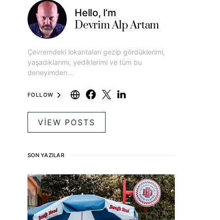
Hello, I’m
Devrim Alp Artam
Çevremdeki lokantaları gezip gördüklerimi,
yaşadıklarımı, yediklerimi ve tüm bu
deneyimden…
FOLLOW
VIEW POSTS
SON YAZILAR