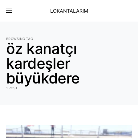
LOKANTALARIM
BROWSING TAG
öz kanatçı
kardeşler
büyükdere
1 POST