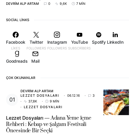
DEVRIM ALP ARTAM
0
9,6K
7 MIN
SOCIAL LINKS
Facebook
Twitter
Instagram
YouTube
Spotify
LinkedIn
LIKES
FOLLOWERS
FOLLOWERS
SUBSCRIBERS
Goodreads
Mail
ÇOK OKUNANLAR
DEVRIM ALP ARTAM
LEZZET DOSYALARI
06.12.16
3
37,8K
9 MIN
LEZZET DOSYALARI
Lezzet Dosyaları
Adana Yeme İçme
Rehberi : Kebap ve Şalgam Festivali
Öncesinde Bir Seçki