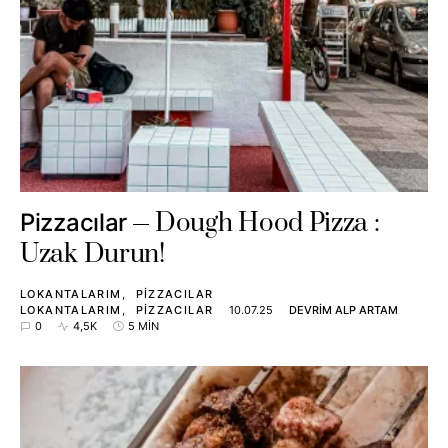
Dough Hood Pizza :
Pizzacılar
Uzak Durun!
LOKANTALARIM
PIZZACILAR
LOKANTALARIM
PIZZACILAR
10.07.25
DEVRIM ALP ARTAM
0
4,5K
5 MIN