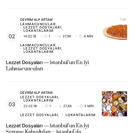
DEVRIM ALP ARTAM
LAHMACUNCULAR
LEZZET DOSYALARI
LOKANTALARIM
14.02.18
1
27,9K
4 MIN
LAHMACUNCULAR
LEZZET DOSYALARI
LOKANTALARIM
Lezzet Dosyaları
İstanbul’un En İyi
Lahmacuncuları
DEVRIM ALP ARTAM
LEZZET DOSYALARI
LOKANTALARIM
22.02.18
1
27,6K
5 MIN
LEZZET DOSYALARI
LOKANTALARIM
Lezzet Dosyaları
İstanbul’un En İyi
Serpme Kahvaltıları – İstanbul’da