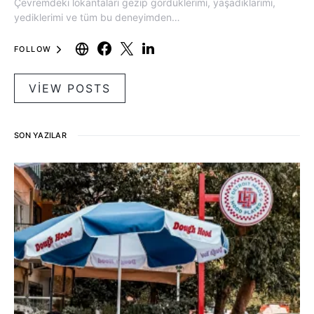
Çevremdeki lokantaları gezip gördüklerimi, yaşadıklarımı,
yediklerimi ve tüm bu deneyimden…
FOLLOW
VIEW POSTS
SON YAZILAR