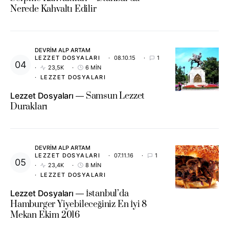
Nerede Kahvaltı Edilir
DEVRIM ALP ARTAM
LEZZET DOSYALARI
08.10.15
1
23,5K
6 MIN
LEZZET DOSYALARI
Lezzet Dosyaları
Samsun Lezzet
Durakları
DEVRIM ALP ARTAM
LEZZET DOSYALARI
07.11.16
1
23,4K
8 MIN
LEZZET DOSYALARI
Lezzet Dosyaları
İstanbul’da
Hamburger Yiyebileceğiniz En İyi 8
Mekan Ekim 2016