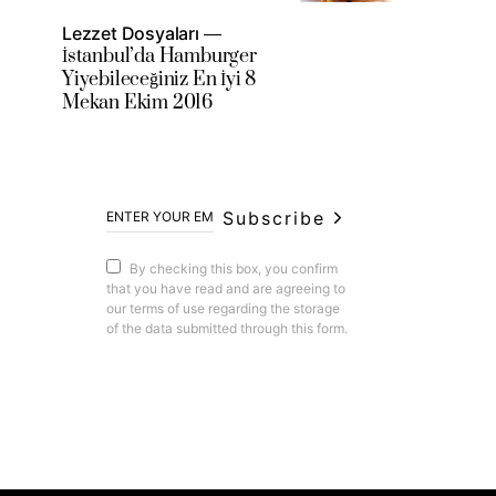
Lezzet Dosyaları
İstanbul’da Hamburger
Yiyebileceğiniz En İyi 8
Mekan Ekim 2016
Subscribe
By checking this box, you confirm
that you have read and are agreeing to
our terms of use regarding the storage
of the data submitted through this form.