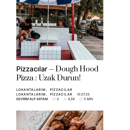
Dough Hood
Pizzacılar
Pizza : Uzak Durun!
LOKANTALARIM
PIZZACILAR
LOKANTALARIM
PIZZACILAR
10.07.25
DEVRIM ALP ARTAM
0
4,5K
5 MIN