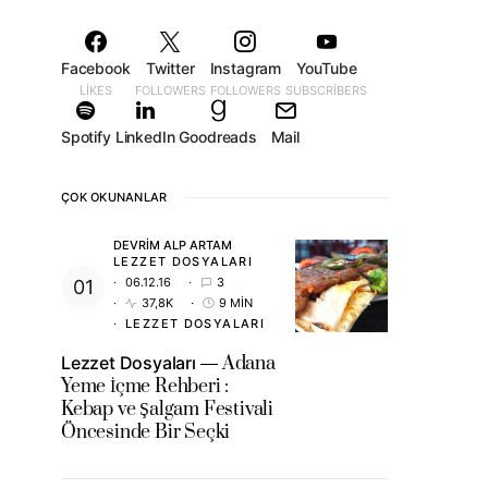
Facebook
Twitter
Instagram
YouTube
LIKES
FOLLOWERS
FOLLOWERS
SUBSCRIBERS
Spotify
LinkedIn
Goodreads
Mail
ÇOK OKUNANLAR
DEVRIM ALP ARTAM
LEZZET DOSYALARI
06.12.16
3
37,8K
9 MIN
LEZZET DOSYALARI
Lezzet Dosyaları
Adana
Yeme İçme Rehberi :
Kebap ve Şalgam Festivali
Öncesinde Bir Seçki