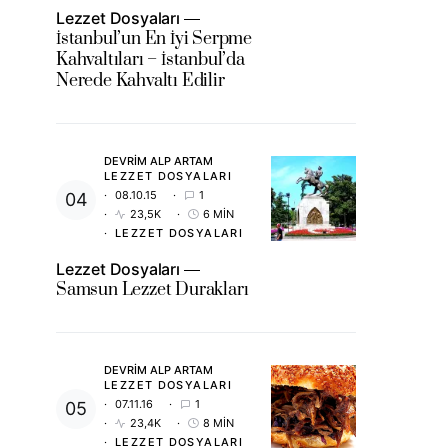
Lezzet Dosyaları
İstanbul’un En İyi Serpme
Kahvaltıları – İstanbul’da
Nerede Kahvaltı Edilir
DEVRIM ALP ARTAM
LEZZET DOSYALARI
08.10.15
1
23,5K
6 MIN
LEZZET DOSYALARI
Lezzet Dosyaları
Samsun Lezzet Durakları
DEVRIM ALP ARTAM
LEZZET DOSYALARI
07.11.16
1
23,4K
8 MIN
LEZZET DOSYALARI