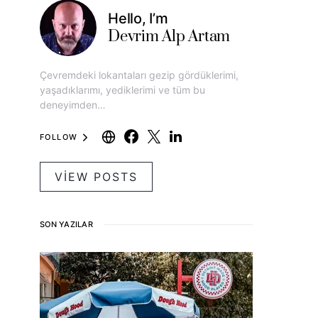
Hello, I’m
Devrim Alp Artam
Çevremdeki lokantaları gezip gördüklerimi,
yaşadıklarımı, yediklerimi ve tüm bu
deneyimden…
FOLLOW
VIEW POSTS
SON YAZILAR