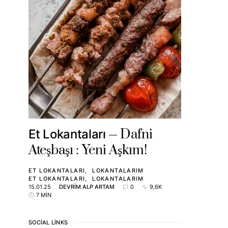
Dafni
Et Lokantaları
Ateşbaşı : Yeni Aşkım!
ET LOKANTALARI
LOKANTALARIM
ET LOKANTALARI
LOKANTALARIM
15.01.25
DEVRIM ALP ARTAM
0
9,6K
7 MIN
SOCIAL LINKS