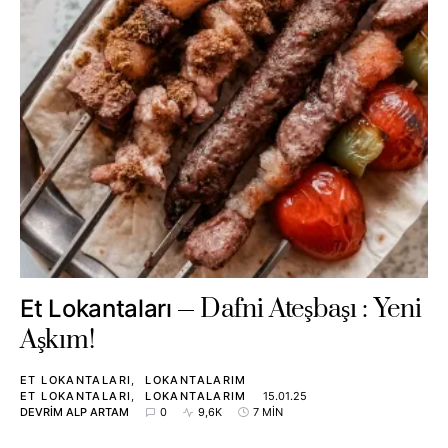
Dafni Ateşbaşı : Yeni
Et Lokantaları
Aşkım!
ET LOKANTALARI
LOKANTALARIM
ET LOKANTALARI
LOKANTALARIM
15.01.25
DEVRIM ALP ARTAM
0
9,6K
7 MIN