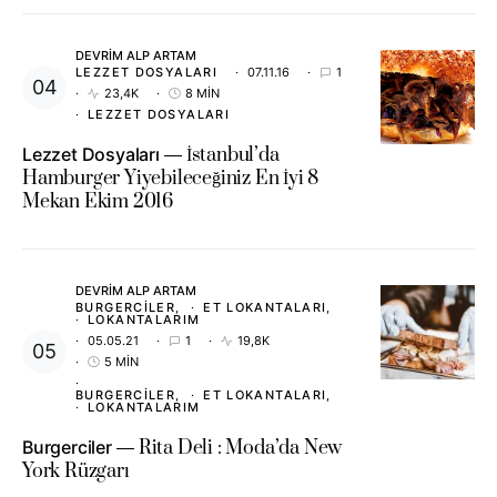
DEVRIM ALP ARTAM
LEZZET DOSYALARI
07.11.16
1
23,4K
8 MIN
LEZZET DOSYALARI
Lezzet Dosyaları
İstanbul’da
Hamburger Yiyebileceğiniz En İyi 8
Mekan Ekim 2016
DEVRIM ALP ARTAM
BURGERCILER
ET LOKANTALARI
LOKANTALARIM
05.05.21
1
19,8K
5 MIN
BURGERCILER
ET LOKANTALARI
LOKANTALARIM
Burgerciler
Rita Deli : Moda’da New
York Rüzgarı