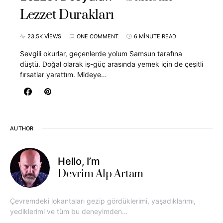
Lezzet Durakları
23,5K VIEWS
ONE COMMENT
6 MINUTE READ
Sevgili okurlar, geçenlerde yolum Samsun tarafına
düştü. Doğal olarak iş-güç arasında yemek için de çeşitli
fırsatlar yarattım. Mideye…
AUTHOR
Hello, I’m
Devrim Alp Artam
Çevremdeki lokantaları gezip gördüklerimi, yaşadıklarımı,
yediklerimi ve tüm bu deneyimden…