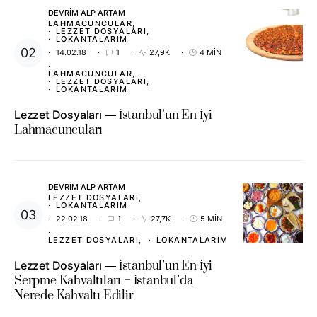
DEVRIM ALP ARTAM
LAHMACUNCULAR
LEZZET DOSYALARI
LOKANTALARIM
14.02.18
1
27,9K
4 MIN
LAHMACUNCULAR
LEZZET DOSYALARI
LOKANTALARIM
Lezzet Dosyaları
İstanbul’un En İyi
Lahmacuncuları
DEVRIM ALP ARTAM
LEZZET DOSYALARI
LOKANTALARIM
22.02.18
1
27,7K
5 MIN
LEZZET DOSYALARI
LOKANTALARIM
Lezzet Dosyaları
İstanbul’un En İyi
Serpme Kahvaltıları – İstanbul’da
Nerede Kahvaltı Edilir