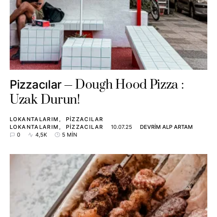
Dough Hood Pizza :
Pizzacılar
Uzak Durun!
LOKANTALARIM
PIZZACILAR
LOKANTALARIM
PIZZACILAR
10.07.25
DEVRIM ALP ARTAM
0
4,5K
5 MIN