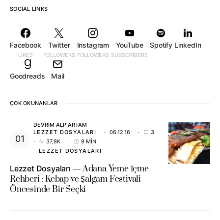
SOCIAL LINKS
Facebook
Twitter
Instagram
YouTube
Spotify
LinkedIn
LIKES
FOLLOWERS
FOLLOWERS
SUBSCRIBERS
Goodreads
Mail
ÇOK OKUNANLAR
DEVRIM ALP ARTAM
LEZZET DOSYALARI
06.12.16
3
37,8K
9 MIN
LEZZET DOSYALARI
Lezzet Dosyaları
Adana Yeme İçme
Rehberi : Kebap ve Şalgam Festivali
Öncesinde Bir Seçki