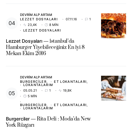
DEVRIM ALP ARTAM
LEZZET DOSYALARI
07.11.16
1
23,4K
8 MIN
LEZZET DOSYALARI
Lezzet Dosyaları
İstanbul’da
Hamburger Yiyebileceğiniz En İyi 8
Mekan Ekim 2016
DEVRIM ALP ARTAM
BURGERCILER
ET LOKANTALARI
LOKANTALARIM
05.05.21
1
19,8K
5 MIN
BURGERCILER
ET LOKANTALARI
LOKANTALARIM
Burgerciler
Rita Deli : Moda’da New
York Rüzgarı