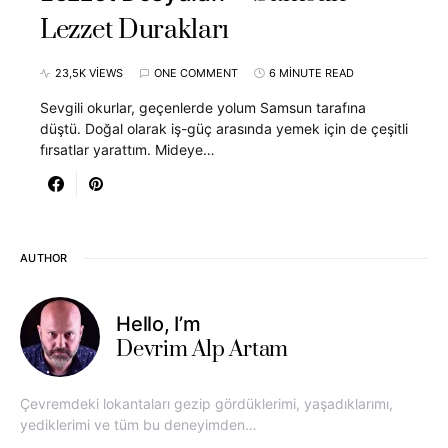
Lezzet Durakları
23,5K VIEWS
ONE COMMENT
6 MINUTE READ
Sevgili okurlar, geçenlerde yolum Samsun tarafına
düştü. Doğal olarak iş-güç arasında yemek için de çeşitli
fırsatlar yarattım. Mideye…
AUTHOR
Hello, I’m
Devrim Alp Artam
Çevremdeki lokantaları gezip gördüklerimi, yaşadıklarımı,
yediklerimi ve tüm bu deneyimden…