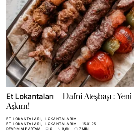
Dafni Ateşbaşı : Yeni
Et Lokantaları
Aşkım!
ET LOKANTALARI
LOKANTALARIM
ET LOKANTALARI
LOKANTALARIM
15.01.25
DEVRIM ALP ARTAM
0
9,6K
7 MIN