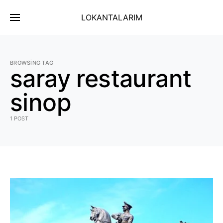
LOKANTALARIM
BROWSING TAG
saray restaurant
sinop
1 POST