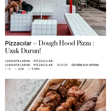
Dough Hood Pizza :
Pizzacılar
Uzak Durun!
LOKANTALARIM
PIZZACILAR
LOKANTALARIM
PIZZACILAR
10.07.25
DEVRIM ALP ARTAM
0
4,5K
5 MIN