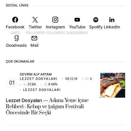
SOCIAL LINKS
Facebook
Twitter
Instagram
YouTube
Spotify
LinkedIn
LIKES
FOLLOWERS
FOLLOWERS
SUBSCRIBERS
Goodreads
Mail
ÇOK OKUNANLAR
DEVRIM ALP ARTAM
LEZZET DOSYALARI
06.12.16
3
37,8K
9 MIN
LEZZET DOSYALARI
Lezzet Dosyaları
Adana Yeme İçme
Rehberi : Kebap ve Şalgam Festivali
Öncesinde Bir Seçki