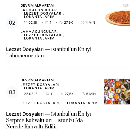
DEVRIM ALP ARTAM
LAHMACUNCULAR
LEZZET DOSYALARI
LOKANTALARIM
14.02.18
1
27,9K
4 MIN
LAHMACUNCULAR
LEZZET DOSYALARI
LOKANTALARIM
Lezzet Dosyaları
İstanbul’un En İyi
Lahmacuncuları
DEVRIM ALP ARTAM
LEZZET DOSYALARI
LOKANTALARIM
22.02.18
1
27,6K
5 MIN
LEZZET DOSYALARI
LOKANTALARIM
Lezzet Dosyaları
İstanbul’un En İyi
Serpme Kahvaltıları – İstanbul’da
Nerede Kahvaltı Edilir