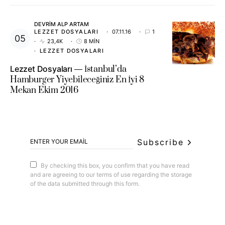
DEVRIM ALP ARTAM
LEZZET DOSYALARI
07.11.16
1
23,4K
8 MIN
LEZZET DOSYALARI
Lezzet Dosyaları
İstanbul’da
Hamburger Yiyebileceğiniz En İyi 8
Mekan Ekim 2016
Subscribe
By checking this box, you confirm that you have read
and are agreeing to our terms of use regarding the storage
of the data submitted through this form.