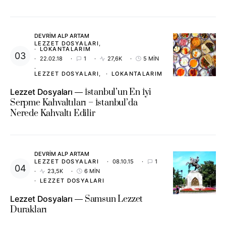
DEVRIM ALP ARTAM
LEZZET DOSYALARI
LOKANTALARIM
22.02.18
1
27,6K
5 MIN
LEZZET DOSYALARI
LOKANTALARIM
Lezzet Dosyaları
İstanbul’un En İyi
Serpme Kahvaltıları – İstanbul’da
Nerede Kahvaltı Edilir
DEVRIM ALP ARTAM
LEZZET DOSYALARI
08.10.15
1
23,5K
6 MIN
LEZZET DOSYALARI
Lezzet Dosyaları
Samsun Lezzet
Durakları