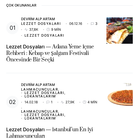
ÇOK OKUNANLAR
DEVRIM ALP ARTAM
LEZZET DOSYALARI
06.12.16
3
37,8K
9 MIN
LEZZET DOSYALARI
Lezzet Dosyaları
Adana Yeme İçme
Rehberi : Kebap ve Şalgam Festivali
Öncesinde Bir Seçki
DEVRIM ALP ARTAM
LAHMACUNCULAR
LEZZET DOSYALARI
LOKANTALARIM
14.02.18
1
27,9K
4 MIN
LAHMACUNCULAR
LEZZET DOSYALARI
LOKANTALARIM
Lezzet Dosyaları
İstanbul’un En İyi
Lahmacuncuları