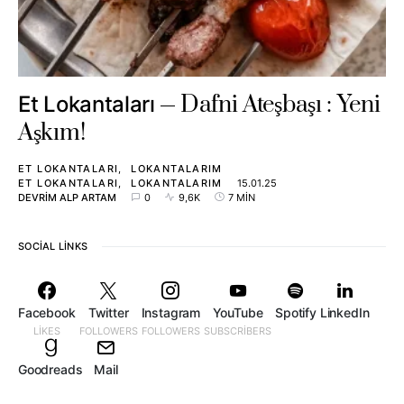
Dafni Ateşbaşı : Yeni
Et Lokantaları
Aşkım!
ET LOKANTALARI
LOKANTALARIM
ET LOKANTALARI
LOKANTALARIM
15.01.25
DEVRIM ALP ARTAM
0
9,6K
7 MIN
SOCIAL LINKS
Facebook
Twitter
Instagram
YouTube
Spotify
LinkedIn
LIKES
FOLLOWERS
FOLLOWERS
SUBSCRIBERS
Goodreads
Mail