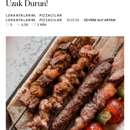
Uzak Durun!
LOKANTALARIM
PIZZACILAR
LOKANTALARIM
PIZZACILAR
10.07.25
DEVRIM ALP ARTAM
0
4,5K
5 MIN