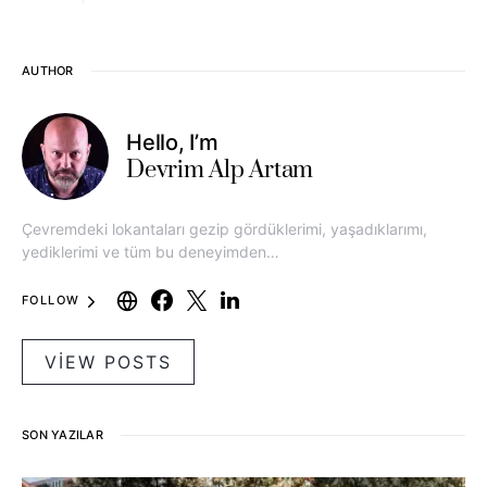
AUTHOR
Hello, I’m
Devrim Alp Artam
Çevremdeki lokantaları gezip gördüklerimi, yaşadıklarımı,
yediklerimi ve tüm bu deneyimden…
FOLLOW
VIEW POSTS
SON YAZILAR