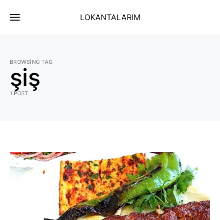
LOKANTALARIM
BROWSING TAG
şiş
1 POST