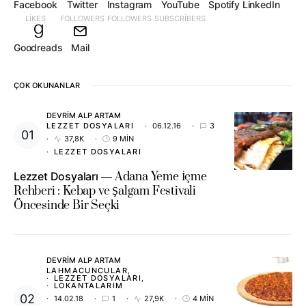
Facebook
Twitter
Instagram
YouTube
Spotify
LinkedIn
LIKES
FOLLOWERS
FOLLOWERS
SUBSCRIBERS
Goodreads
Mail
ÇOK OKUNANLAR
DEVRIM ALP ARTAM
LEZZET DOSYALARI
06.12.16
3
37,8K
9 MIN
LEZZET DOSYALARI
Lezzet Dosyaları
Adana Yeme İçme
Rehberi : Kebap ve Şalgam Festivali
Öncesinde Bir Seçki
DEVRIM ALP ARTAM
LAHMACUNCULAR
LEZZET DOSYALARI
LOKANTALARIM
14.02.18
1
27,9K
4 MIN