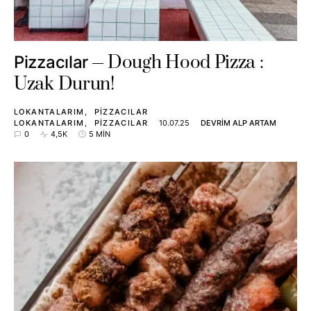
Dough Hood Pizza :
Pizzacılar
Uzak Durun!
LOKANTALARIM
PIZZACILAR
LOKANTALARIM
PIZZACILAR
10.07.25
DEVRIM ALP ARTAM
0
4,5K
5 MIN