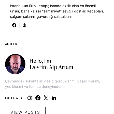
İstanbul’un lüks kebapçılarında eksik olan en önemli
unsur, bana kalırsa “samimiyet” sevgili dostlar. Kebapları,
şalgam sularını, gavurdağ salatalarını…
AUTHOR
Hello, I’m
Devrim Alp Artam
Çevremdeki lokantaları gezip gördüklerimi, yaşadıklarımı,
yediklerimi ve tüm bu deneyimden…
FOLLOW
VIEW POSTS