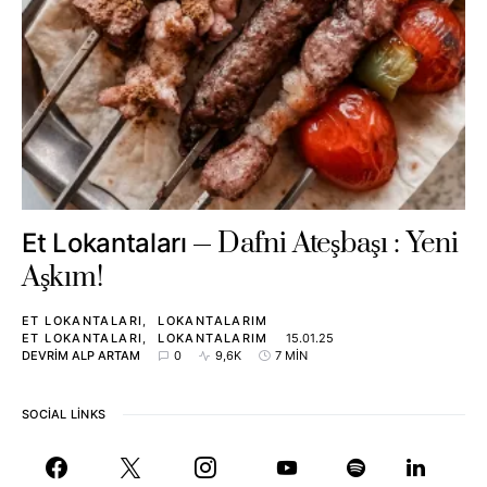
Dafni Ateşbaşı : Yeni
Et Lokantaları
Aşkım!
ET LOKANTALARI
LOKANTALARIM
ET LOKANTALARI
LOKANTALARIM
15.01.25
DEVRIM ALP ARTAM
0
9,6K
7 MIN
SOCIAL LINKS