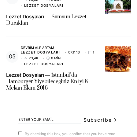
LEZZET DOSYALARI
Lezzet Dosyaları
Samsun Lezzet
Durakları
DEVRIM ALP ARTAM
LEZZET DOSYALARI
07.11.16
1
23,4K
8 MIN
LEZZET DOSYALARI
Lezzet Dosyaları
İstanbul’da
Hamburger Yiyebileceğiniz En İyi 8
Mekan Ekim 2016
Subscribe
By checking this box, you confirm that you have read