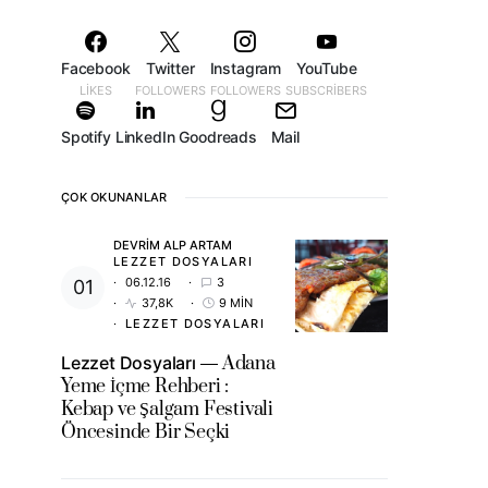
Facebook
Twitter
Instagram
YouTube
LIKES
FOLLOWERS
FOLLOWERS
SUBSCRIBERS
Spotify
LinkedIn
Goodreads
Mail
ÇOK OKUNANLAR
DEVRIM ALP ARTAM
LEZZET DOSYALARI
06.12.16
3
37,8K
9 MIN
LEZZET DOSYALARI
Lezzet Dosyaları
Adana
Yeme İçme Rehberi :
Kebap ve Şalgam Festivali
Öncesinde Bir Seçki