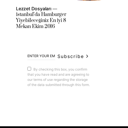
Lezzet Dosyaları
İstanbul’da Hamburger
Yiyebileceğiniz En İyi 8
Mekan Ekim 2016
Subscribe
By checking this box, you confirm
that you have read and are agreeing to
our terms of use regarding the storage
of the data submitted through this form.