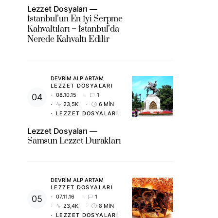
Lezzet Dosyaları
İstanbul’un En İyi Serpme
Kahvaltıları – İstanbul’da
Nerede Kahvaltı Edilir
DEVRIM ALP ARTAM
LEZZET DOSYALARI
08.10.15
1
23,5K
6 MIN
LEZZET DOSYALARI
Lezzet Dosyaları
Samsun Lezzet Durakları
DEVRIM ALP ARTAM
LEZZET DOSYALARI
07.11.16
1
23,4K
8 MIN
LEZZET DOSYALARI