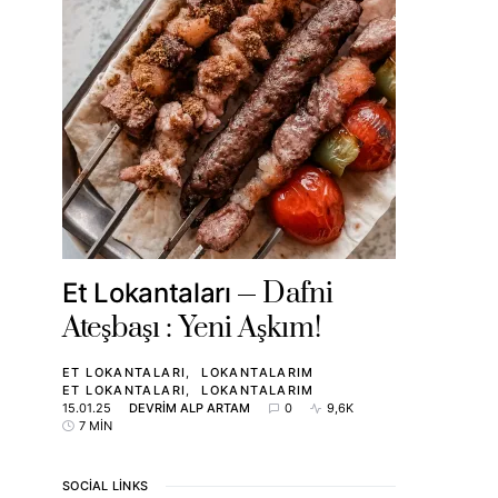
Dafni
Et Lokantaları
Ateşbaşı : Yeni Aşkım!
ET LOKANTALARI
LOKANTALARIM
ET LOKANTALARI
LOKANTALARIM
15.01.25
DEVRIM ALP ARTAM
0
9,6K
7 MIN
SOCIAL LINKS