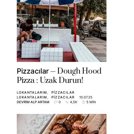
Dough Hood
Pizzacılar
Pizza : Uzak Durun!
LOKANTALARIM
PIZZACILAR
LOKANTALARIM
PIZZACILAR
10.07.25
DEVRIM ALP ARTAM
0
4,5K
5 MIN