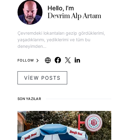
Hello, I’m
Devrim Alp Artam
Çevremdeki lokantaları gezip gördüklerimi,
yaşadıklarımı, yediklerimi ve tüm bu
deneyimden…
FOLLOW
VIEW POSTS
SON YAZILAR