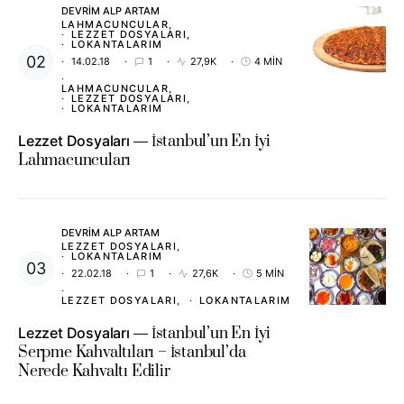
DEVRIM ALP ARTAM
LAHMACUNCULAR
LEZZET DOSYALARI
LOKANTALARIM
14.02.18
1
27,9K
4 MIN
LAHMACUNCULAR
LEZZET DOSYALARI
LOKANTALARIM
Lezzet Dosyaları
İstanbul’un En İyi
Lahmacuncuları
DEVRIM ALP ARTAM
LEZZET DOSYALARI
LOKANTALARIM
22.02.18
1
27,6K
5 MIN
LEZZET DOSYALARI
LOKANTALARIM
Lezzet Dosyaları
İstanbul’un En İyi
Serpme Kahvaltıları – İstanbul’da
Nerede Kahvaltı Edilir