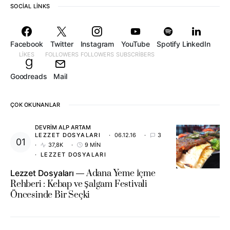
SOCIAL LINKS
Facebook
Twitter
Instagram
YouTube
Spotify
LinkedIn
LIKES
FOLLOWERS
FOLLOWERS
SUBSCRIBERS
Goodreads
Mail
ÇOK OKUNANLAR
DEVRIM ALP ARTAM
LEZZET DOSYALARI
06.12.16
3
37,8K
9 MIN
LEZZET DOSYALARI
Lezzet Dosyaları
Adana Yeme İçme
Rehberi : Kebap ve Şalgam Festivali
Öncesinde Bir Seçki