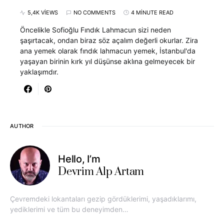
5,4K VIEWS
NO COMMENTS
4 MINUTE READ
Öncelikle Sofioğlu Fındık Lahmacun sizi neden
şaşırtacak, ondan biraz söz açalım değerli okurlar. Zira
ana yemek olarak fındık lahmacun yemek, İstanbul'da
yaşayan birinin kırk yıl düşünse aklına gelmeyecek bir
yaklaşımdır.
AUTHOR
Hello, I’m
Devrim Alp Artam
Çevremdeki lokantaları gezip gördüklerimi, yaşadıklarımı,
yediklerimi ve tüm bu deneyimden…