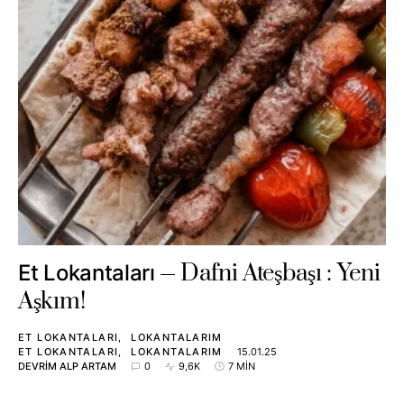
Dafni Ateşbaşı : Yeni
Et Lokantaları
Aşkım!
ET LOKANTALARI
LOKANTALARIM
ET LOKANTALARI
LOKANTALARIM
15.01.25
DEVRIM ALP ARTAM
0
9,6K
7 MIN