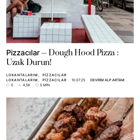
Dough Hood Pizza :
Pizzacılar
Uzak Durun!
LOKANTALARIM
PIZZACILAR
LOKANTALARIM
PIZZACILAR
10.07.25
DEVRIM ALP ARTAM
0
4,5K
5 MIN